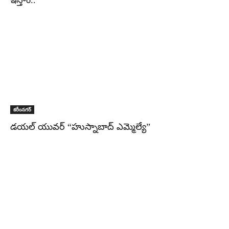
ఇస్తాం..
కరీంనగర్
డయల్ యువర్ “హుస్నాబాద్ ఎమ్మెల్యే”