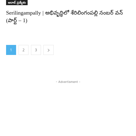
ఆదాబ్ ప్రత్యేకం
Serilingampally | అభివృద్ధిలో శేరిలింగంపల్లి నంబర్ వన్
(పార్ట్ – 1)
1
2
3
- Advertisment -