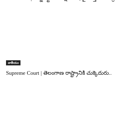
జాతీయం
Supreme Court | తెలంగాణ రాష్ట్రానికి చుక్కెదురు..