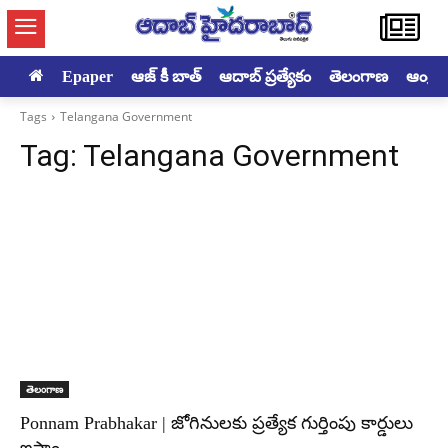
Epaper
ఆజ్ కీ బాత్
ఆదాబ్ ప్రత్యేకం
తెలంగాణ
ఆంధ్రప్ర
Tags
Telangana Government
Tag:
Telangana Government
తెలంగాణ
Ponnam Prabhakar | జోగినులకు ప్రత్యేక గుర్తింపు కార్డులు