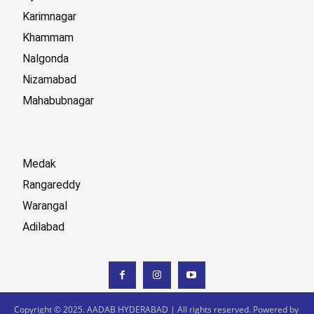
Karimnagar
Khammam
Nalgonda
Nizamabad
Mahabubnagar
Medak
Rangareddy
Warangal
Adilabad
Copyright © 2025. AADAB HYDERABAD | All rights reserved. Powered by