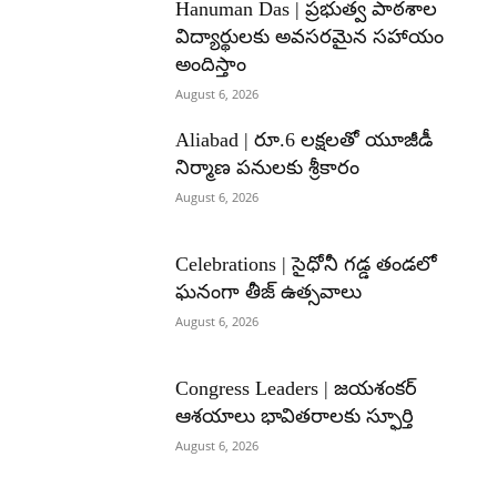
Hanuman Das | ప్రభుత్వ పాఠశాల
విద్యార్థులకు అవసరమైన సహాయం
అందిస్తాం
August 6, 2026
Aliabad | రూ.6 లక్షలతో యూజీడీ
నిర్మాణ పనులకు శ్రీకారం
August 6, 2026
Celebrations | సైధోనీ గడ్డ తండలో
ఘనంగా తీజ్ ఉత్సవాలు
August 6, 2026
Congress Leaders | జయశంకర్
ఆశయాలు భావితరాలకు స్ఫూర్తి
August 6, 2026