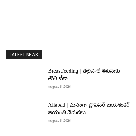
LATEST NEWS
Breastfeeding | తల్లిపాలే శిశువుకు
తొలి టీకా..
August 6, 2026
Aliabad | ఘనంగా ప్రొఫెసర్ జయశంకర్
జయంతి వేడుకలు
August 6, 2026