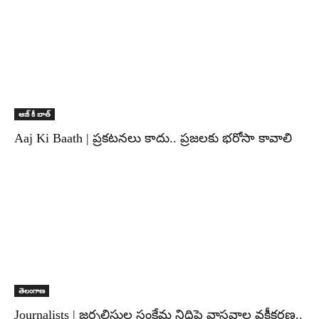
ఆజ్ కీ బాత్
Aaj Ki Baath | ప్రకటనలు కాదు.. ప్రజలకు భరోసా కావాలి
తెలంగాణ
Journalists | జర్నలిస్టుల సంక్షేమ నిధిపై వాస్తవాల వక్రీకరణ..