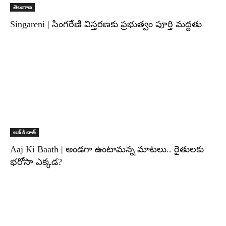
తెలంగాణ
Singareni | సింగరేణి విస్తరణకు ప్రభుత్వం పూర్తి మద్దతు
ఆజ్ కీ బాత్
Aaj Ki Baath | అండగా ఉంటామన్న మాటలు.. రైతులకు
భరోసా ఎక్కడ?