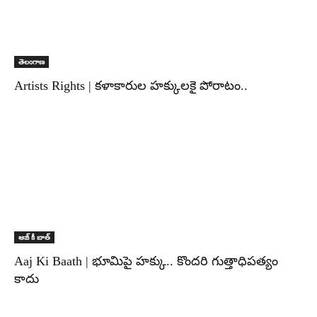
తెలంగాణ
Artists Rights | కళాకారుల హక్కులకై పోరాటం..
ఆజ్ కీ బాత్
Aaj Ki Baath | భూమిపై హక్కు.. కొందరి గుత్తాధిపత్యం
కాదు