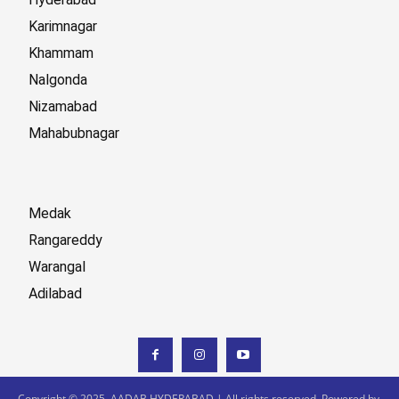
Karimnagar
Khammam
Nalgonda
Nizamabad
Mahabubnagar
Medak
Rangareddy
Warangal
Adilabad
Copyright © 2025. AADAB HYDERABAD | All rights reserved. Powered by