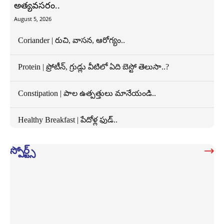
అత్యవసరం..
August 5, 2026
Coriander | రుచి, వాసన, ఆరోగ్యం..
Protein | ప్రోటీన్, గ్రుడ్లు వీటిలో ఏది బెస్టో తెలుసా..?
Constipation | పాల ఉత్పత్తులు మానేయండి..
Healthy Breakfast | పేదోళ్ల ఫుడ్..
స్పోర్ట్స్