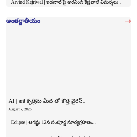
Arvind Kejriwal | ఇథనాల్ పై అరవింద్ కేజ్రీవాల్ విమర్శలు..
అంతర్జాతీయం
AI | ఇక కృత్రిమ మీద తో కొత్త వైరస్..
August 7, 2026
Eclipse | ఆగష్టు 12న సంపూర్ణ సూర్యగ్రహణం..