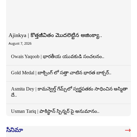
Ajinkya | కొత్తజీవితం మొదలెట్టిన అజింక్యా..
August 7, 2026
Owais Yaqoob | భారతీయ యువకుడి సంచలనం..
Gold Medal | బాక్సింగ్ లో సత్తా చాటిన భారత బాక్సర్..
Asmita Dey | కామన్వెల్త్ గేమ్స్‌లో స్వర్ణపతకం సాధించిన అస్మితా
దే..
Usman Tariq | పాకిస్థాన్ స్పిన్నర్ పై అనుమానం..
సినిమా