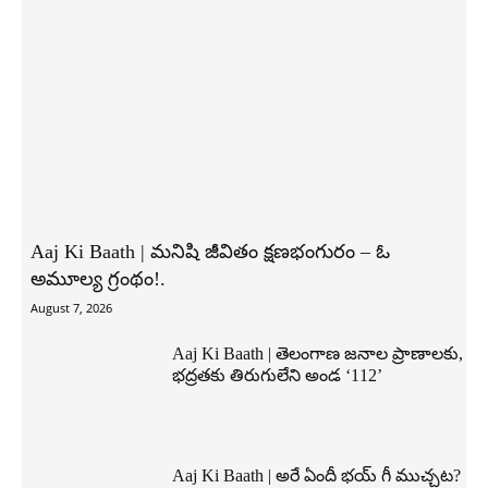
Aaj Ki Baath | మనిషి జీవితం క్షణభంగురం – ఓ
అమూల్య గ్రంథం!.
August 7, 2026
Aaj Ki Baath | తెలంగాణ జనాల ప్రాణాలకు,
భద్రతకు తిరుగులేని అండ ‘112’
Aaj Ki Baath | అరే ఏందీ భయ్ గీ ముచ్చట?