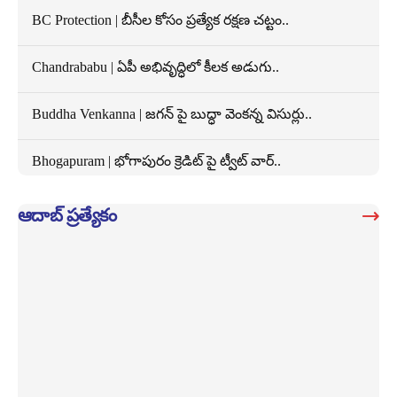
BC Protection | బీసీల కోసం ప్రత్యేక రక్షణ చట్టం..
Chandrababu | ఏపీ అభివృద్ధిలో కీలక అడుగు..
Buddha Venkanna | జగన్ పై బుద్ధా వెంకన్న విసుర్లు..
Bhogapuram | భోగాపురం క్రెడిట్ పై ట్వీట్ వార్..
ఆదాబ్ ప్రత్యేకం