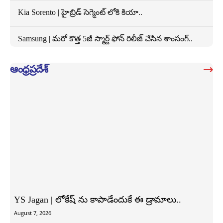
Kia Sorento | హైబ్రిడ్ సెగ్మెంట్ లోకి కియా..
Samsung | మరో కొత్త 5జీ స్మార్ట్ ఫోన్ రిలీజ్ చేసిన శాంసంగ్..
ఆంధ్రప్రదేశ్
YS Jagan | లోకేష్ ను కాపాడేందుకే ఈ డ్రామాలు..
August 7, 2026