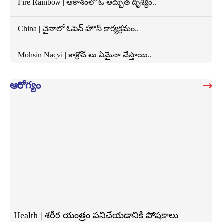
Fire Rainbow | ఆకాశంలో ఓ అద్భుత దృశ్యం..
China | చైనాలో ఓపెన్ హౌస్ కార్యక్రమం..
Mohsin Naqvi | కాక్రోచ్ లు ఏమైనా చేస్తాయి..
ఆరోగ్యం
Health | శరీర యంత్రం పనిచేయడానికి పోషకాలు