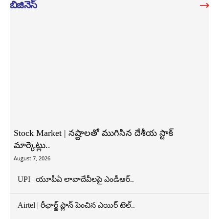
బిజినెస్
Stock Market | నష్టాలతో ముగిసిన దేశీయ స్టాక్
మార్కెట్లు..
August 7, 2026
UPI | యూపీఏ లావాదేవీలపై ఎండీఆర్..
Airtel | రీఛార్జ్ ప్లాన్ పెంచిన ఎయిర్ టెల్..