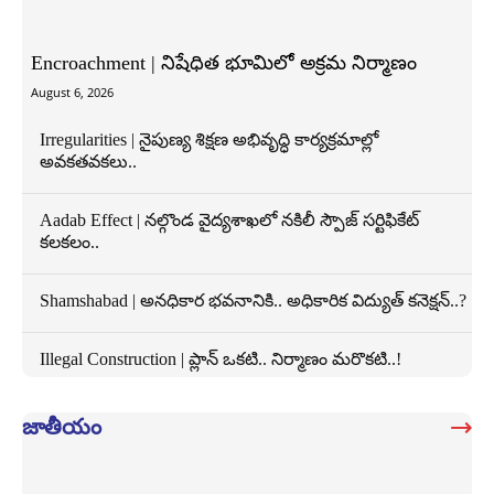
Encroachment | నిషేధిత భూమిలో అక్రమ నిర్మాణం
August 6, 2026
Irregularities | నైపుణ్య శిక్షణ అభివృద్ధి కార్యక్రమాల్లో
అవకతవకలు..
Aadab Effect | నల్గొండ వైద్యశాఖలో నకిలీ స్పౌజ్ సర్టిఫికేట్
కలకలం..
Shamshabad | అనధికార భవనానికి.. అధికారిక విద్యుత్ కనెక్షన్..?
Illegal Construction | ప్లాన్ ఒకటి.. నిర్మాణం మరొకటి..!
జాతీయం