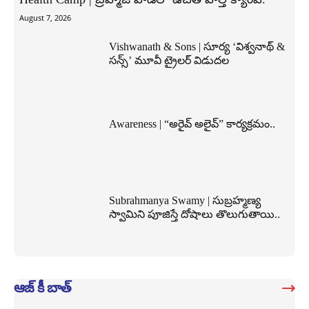
August 7, 2026
Vishwanath & Sons | సూర్య ‘విశ్వనాథ్ &
సన్స్’ మూవీ ట్రైలర్ విడుదల
Awareness | “అరైవ్ అలైవ్” కార్యక్రమం..
Subrahmanya Swamy | సుబ్రహ్మణ్య
స్వామిని పూజిస్తే దోషాలు తొలుగుతాయి..
ఆజ్ కీ బాత్