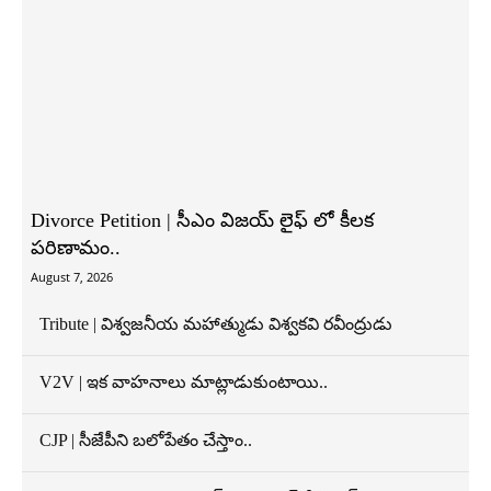
Divorce Petition | సీఎం విజయ్ లైఫ్ లో కీలక
పరిణామం..
August 7, 2026
Tribute | విశ్వజనీయ మహాత్ముడు విశ్వకవి రవీంద్రుడు
V2V | ఇక వాహనాలు మాట్లాడుకుంటాయి..
CJP | సీజేపీని బలోపేతం చేస్తాం..