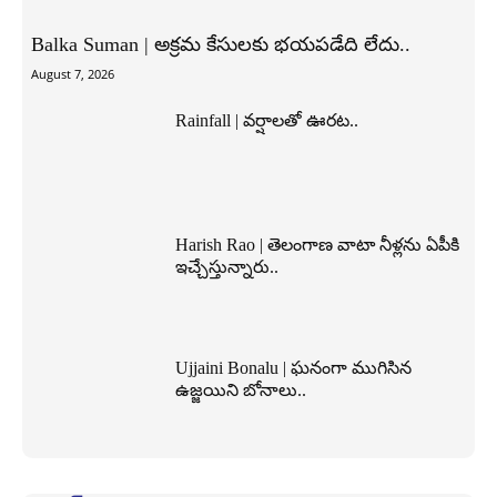
Balka Suman | అక్రమ కేసులకు భయపడేది లేదు..
August 7, 2026
Rainfall | వర్షాలతో ఊరట..
Harish Rao | తెలంగాణ వాటా నీళ్లను ఏపీకి
ఇచ్చేస్తున్నారు..
Ujjaini Bonalu | ఘనంగా ముగిసిన
ఉజ్జయిని బోనాలు..