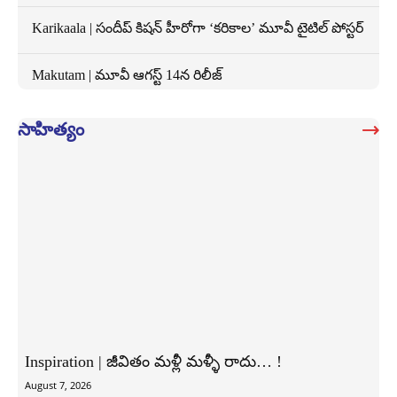
Karikaala | సందీప్ కిషన్ హీరోగా ‘కరికాల’ మూవీ టైటిల్ పోస్టర్
Makutam | మూవీ ఆగస్ట్ 14న రిలీజ్
సాహిత్యం
Inspiration | జీవితం మళ్లీ మళ్ళీ రాదు… !
August 7, 2026