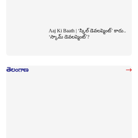
Aaj Ki Baath | ‘స్కిల్ డెవలప్మెంట్’ కాదు..
‘స్కామ్ డెవలప్మెంట్’?
తెలంగాణ