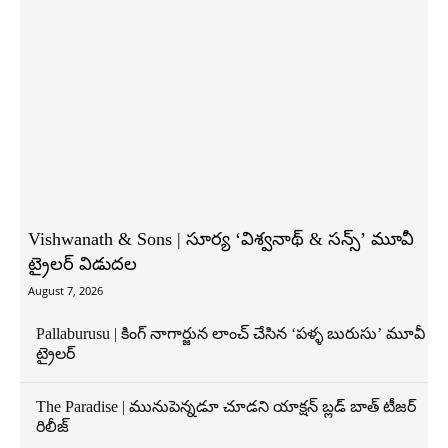
Vishwanath & Sons | సూర్య ‘విశ్వనాథ్ & సన్స్’ మూవీ
ట్రైలర్ విడుదల
August 7, 2026
Pallaburusu | కింగ్ నాగార్జున లాంచ్ చేసిన ‘పళ్ళ బురుసు’ మూవీ
ట్రైలర్
The Paradise | మునుపెన్నడూ చూడని యాక్షన్ బ్లడ్ బాత్ టీజర్
రిలీజ్