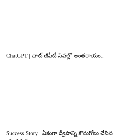
ChatGPT | చాట్ జీపీటీ సేవల్లో అంతరాయం..
Success Story | ఏకంగా ద్వీపాన్ని కొనుగోలు చేసిన