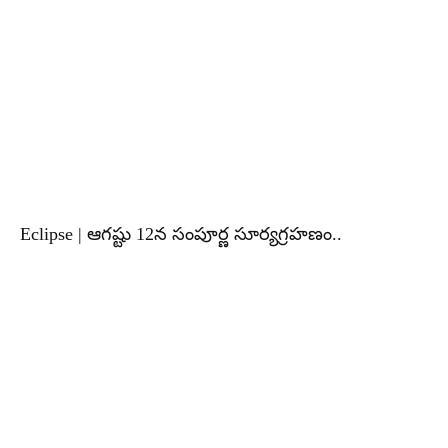
Eclipse | ఆగష్టు 12న సంపూర్ణ సూర్యగ్రహణం..