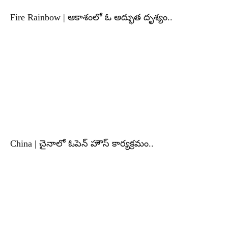
Fire Rainbow | ఆకాశంలో ఓ అద్భుత దృశ్యం..
China | చైనాలో ఓపెన్ హౌస్ కార్యక్రమం..