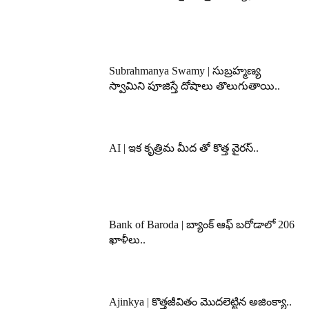
Subrahmanya Swamy | సుబ్రహ్మణ్య
స్వామిని పూజిస్తే దోషాలు తొలుగుతాయి..
AI | ఇక కృత్రిమ మీద తో కొత్త వైరస్..
Bank of Baroda | బ్యాంక్‌ ఆఫ్‌ బరోడాలో 206
ఖాళీలు..
Ajinkya | కొత్తజీవితం మొదలెట్టిన అజింక్యా..