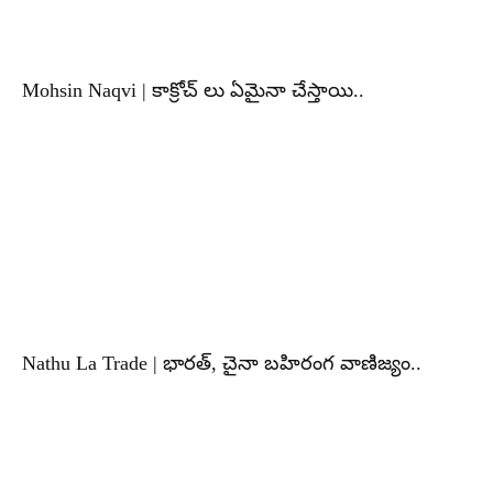
Mohsin Naqvi | కాక్రోచ్ లు ఏమైనా చేస్తాయి..
Nathu La Trade | భారత్, చైనా బహిరంగ వాణిజ్యం..