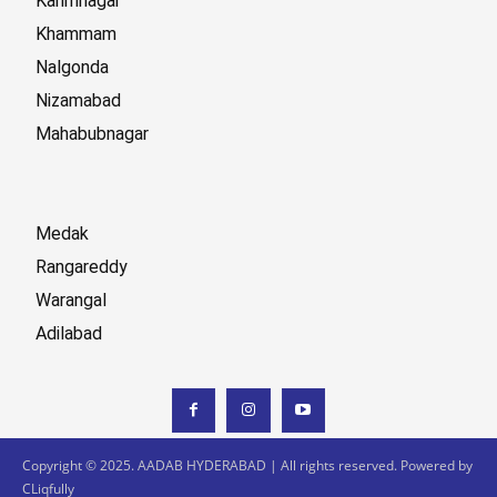
Karimnagar
Khammam
Nalgonda
Nizamabad
Mahabubnagar
Medak
Rangareddy
Warangal
Adilabad
Copyright © 2025. AADAB HYDERABAD | All rights reserved. Powered by
CLiqfully