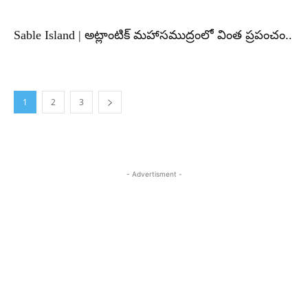
Sable Island | అట్లాంటిక్ మహాసముద్రంలో వింత ప్రపంచం..
1
2
3
- Advertisment -