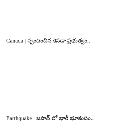
Canada | స్పందించిన కెనడా ప్రభుత్వం..
Earthquake | జపాన్ లో భారీ భూకంపం..