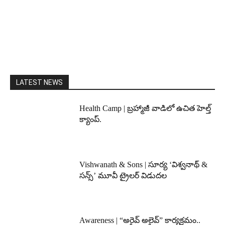
LATEST NEWS
Health Camp | బ్రహ్మాజీ వాడిలో ఉచిత హెల్త్
క్యాంప్.
Vishwanath & Sons | సూర్య ‘విశ్వనాథ్ &
సన్స్’ మూవీ ట్రైలర్ విడుదల
Awareness | “అరైవ్ అలైవ్” కార్యక్రమం..