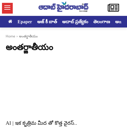
Epaper
ఆజ్ కీ బాత్
ఆదాబ్ ప్రత్యేకం
తెలంగాణ
ఆంధ్రప్ర
Home
అంతర్జాతీయం
అంతర్జాతీయం
AI | ఇక కృత్రిమ మీద తో కొత్త వైరస్..