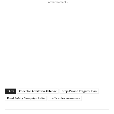
- Advertisement -
TAGS
Collector Abhilasha Abhinav
Praja Palana Pragathi Plan
Road Safety Campaign India
traffic rules awareness