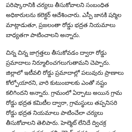
పరిష్కారానికి చర్యలు తీసుకోవాలని సంబంధిత
అధికారులను కలెక్టర్ ఆదేశించారు. ఎస్పీ జానకి షర్మిల
మాట్లాడుతూ, ప్రజలంతా రోడ్డు భద్రత నియమాలు
బాధ్యతగా పాటించాలని అన్నారు.
చిన్న చిన్న జాగ్రత్తలు తీసుకోవడం ద్వారా రోడ్డు
ప్రమాదాలు నిర్మూలించగలుగుతామని చెప్పారు.
జిల్లాలో ఇటీవలి రోడ్డు ప్రమాదాల్లో పలువురు ప్రాణాలు
కోల్పోయారని, వారి కుటుంబాలకు ఎంతో నష్టం
కలిగిందని అన్నారు. గ్రామంలో ఏర్పాటు అయిన గ్రామ
రోడ్డు భద్రత కమిటీల ద్వారా, గ్రామస్థులు తప్పనిసరి
రోడ్డు భద్రత నియమాలు పాటించేలా చర్యలు
తీసుకోవాలని తెలిపారు. హెల్మెట్ లేనిదే ద్విచక్ర