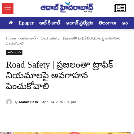
Epaper
ఆజ్ కీ బాత్
ఆదాబ్ ప్రత్యేకం
తెలంగాణ
ఆంధ్రప్ర
Home
ఆదిలాబాద్
Road Safety | ప్రజలంతా ట్రాఫిక్ నియమాలపై అవగాహన
పెంచుకోవాలి
ఆదిలాబాద్
Road Safety | ప్రజలంతా ట్రాఫిక్
నియమాలపై అవగాహన
పెంచుకోవాలి
By
Aadab Desk
April 14, 2026 1:36 pm