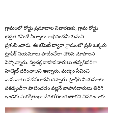
గ్రామంలో రోడ్డు ప్రమాదాల నివారణకు, గ్రామ రోడ్డు
భద్రత కమిటీ ఏర్పాటు అభినందనీయమని
ప్రశంసించారు. ఈ కమిటీ ద్వారా గ్రామంలో ప్రతి ఒక్కరు
ట్రాఫిక్ నియమాలు పాటించేలా చొరవ చూపాలని
పేర్కొన్నారు. ద్విచక్ర వాహనదారులు తప్పనిసరిగా
హెల్మెట్ ధరించాలని అన్నారు. మద్యం సేవించి
వాహనాలు నడపరాదని చెప్పారు. ట్రాఫిక్ నియమాలు
పకడ్బందీగా పాటించడం వల్లనే వాహనదారులు తిరిగి
ఇండ్లకు సురక్షితంగా చేరుకోగలుగుతారని వివరించారు.