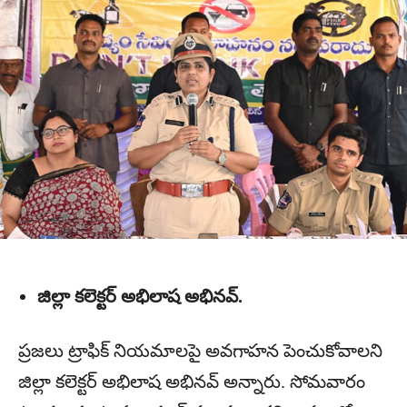
జిల్లా కలెక్టర్ అభిలాష అభినవ్.
ప్రజలు ట్రాఫిక్ నియమాలపై అవగాహన పెంచుకోవాలని
జిల్లా కలెక్టర్ అభిలాష అభినవ్ అన్నారు. సోమవారం