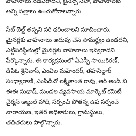
వాహనాలు నడపరాదని, లైసెన్స్ సహా, వాహనాలకు
అన్ని పత్రాలు ఉంచుకోవాలన్నారు.
సీట్ బెల్ట్ తప్పని సరి ధరించాలని సూచించారు.
మైనర్లకు వాహనాలు అదుపు చేసే సామర్థ్యం ఉండదని,
ఎట్టిపరిస్థితుల్లో మైనర్లకు వాహనాలు ఇవ్వరాదని
పేర్కొన్నారు. ఈ కార్యక్రమంలో ఏఎస్పీ సాయికిరణ్,
డిపిఓ శ్రీనివాస్, ఎంవిఐ మహేందర్, తహసిల్దార్
సంధ్యారాణి, ఎంపీడీవో లక్ష్మికాంత రావు, ఆర్ అండ్ బి
ఈఈ సుభాష్, మండల వ్యవసాయ మార్కెట్ కమిటీ
చైర్మన్ అబ్దుల్ హాది, సర్పంచ్ పోతన్న ఉప సర్పంచ్
నారాయణ, ఇతర అధికారులు, గ్రామస్థులు,
తదితరులు పాల్గొన్నారు.