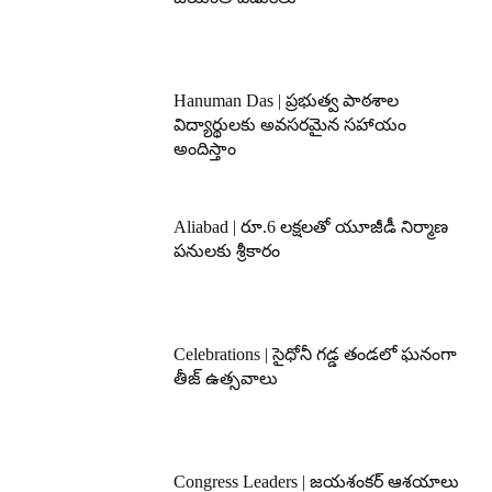
Hanuman Das | ప్రభుత్వ పాఠశాల
విద్యార్థులకు అవసరమైన సహాయం
అందిస్తాం
Aliabad | రూ.6 లక్షలతో యూజీడీ నిర్మాణ
పనులకు శ్రీకారం
Celebrations | సైధోనీ గడ్డ తండలో ఘనంగా
తీజ్ ఉత్సవాలు
Congress Leaders | జయశంకర్ ఆశయాలు