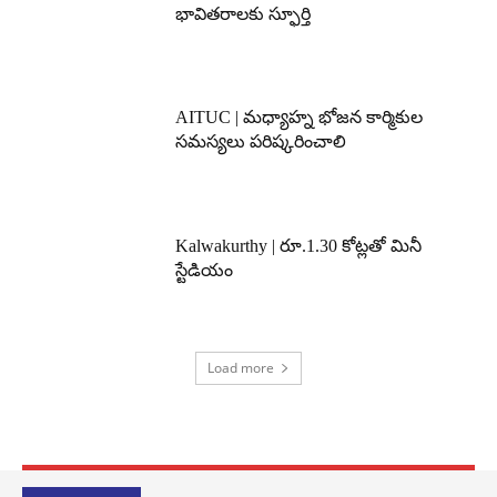
భావితరాలకు స్ఫూర్తి
AITUC | మధ్యాహ్న భోజన కార్మికుల
సమస్యలు పరిష్కరించాలి
Kalwakurthy | రూ.1.30 కోట్లతో మినీ
స్టేడియం
Load more