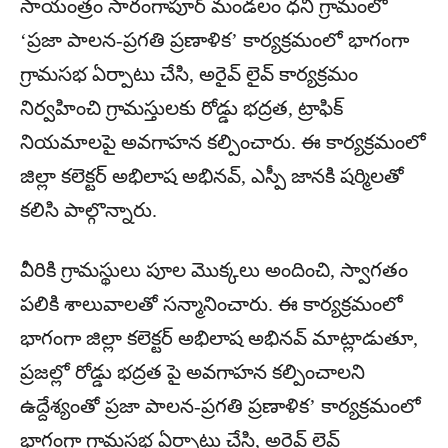
సాయంత్రం సారంగాపూర్ మండలం ధని గ్రామంలో
‘ప్రజా పాలన-ప్రగతి ప్రణాళిక’ కార్యక్రమంలో భాగంగా
గ్రామసభ ఏర్పాటు చేసి, అరైవ్ లైవ్ కార్యక్రమం
నిర్వహించి గ్రామస్తులకు రోడ్డు భద్రత, ట్రాఫిక్
నియమాలపై అవగాహన కల్పించారు. ఈ కార్యక్రమంలో
జిల్లా కలెక్టర్ అభిలాష అభినవ్, ఎస్పీ జానకి షర్మిలతో
కలిసి పాల్గొన్నారు.
వీరికి గ్రామస్థులు పూల మొక్కలు అందించి, స్వాగతం
పలికి శాలువాలతో సన్మానించారు. ఈ కార్యక్రమంలో
భాగంగా జిల్లా కలెక్టర్ అభిలాష అభినవ్ మాట్లాడుతూ,
ప్రజల్లో రోడ్డు భద్రత పై అవగాహన కల్పించాలని
ఉద్దేశ్యంతో ప్రజా పాలన-ప్రగతి ప్రణాళిక’ కార్యక్రమంలో
భాగంగా గ్రామసభ ఏర్పాటు చేసి, అరైవ్ లైవ్