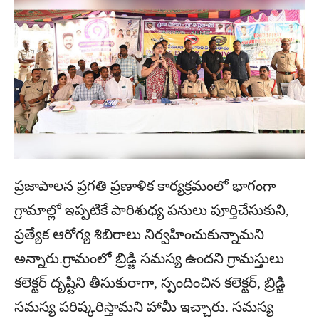
ప్రజాపాలన ప్రగతి ప్రణాళిక కార్యక్రమంలో భాగంగా
గ్రామాల్లో ఇప్పటికే పారిశుధ్య పనులు పూర్తిచేసుకుని,
ప్రత్యేక ఆరోగ్య శిబిరాలు నిర్వహించుకున్నామని
అన్నారు.గ్రామంలో బ్రిడ్జి సమస్య ఉందని గ్రామస్తులు
కలెక్టర్ దృష్టిని తీసుకురాగా, స్పందించిన కలెక్టర్, బ్రిడ్జి
సమస్య పరిష్కరిస్తామని హామీ ఇచ్చారు. సమస్య