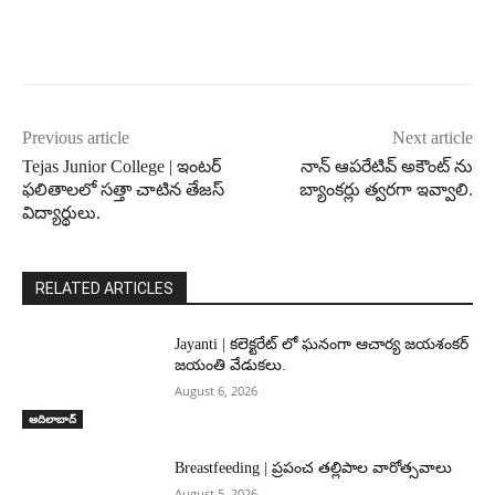
Previous article
Next article
Tejas Junior College | ఇంటర్
నాన్ ఆపరేటివ్ అకౌంట్ ను
ఫలితాలలో సత్తా చాటిన తేజస్
బ్యాంకర్లు త్వరగా ఇవ్వాలి.
విద్యార్థులు.
RELATED ARTICLES
Jayanti | కలెక్టరేట్ లో ఘనంగా ఆచార్య జయశంకర్
జయంతి వేడుకలు.
August 6, 2026
ఆదిలాబాద్
Breastfeeding | ప్రపంచ తల్లిపాల వారోత్సవాలు
August 5, 2026