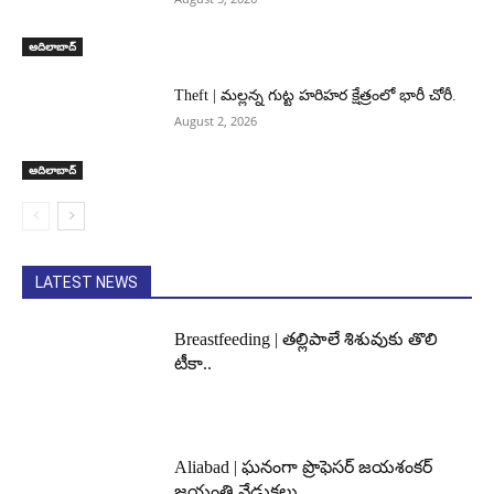
ఆదిలాబాద్
Theft | మల్లన్న గుట్ట హరిహర క్షేత్రంలో భారీ చోరీ.
August 2, 2026
ఆదిలాబాద్
LATEST NEWS
Breastfeeding | తల్లిపాలే శిశువుకు తొలి
టీకా..
Aliabad | ఘనంగా ప్రొఫెసర్ జయశంకర్
జయంతి వేడుకలు