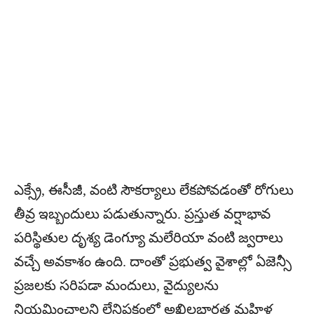
ఎక్స్రే, ఈసీజీ, వంటి సౌకర్యాలు లేకపోవడంతో రోగులు
తీవ్ర ఇబ్బందులు పడుతున్నారు. ప్రస్తుత వర్షాభావ
పరిస్థితుల దృశ్య డెంగ్యూ మలేరియా వంటి జ్వరాలు
వచ్చే అవకాశం ఉంది. దాంతో ప్రభుత్వ వైశాల్లో ఏజెన్సీ
ప్రజలకు సరిపడా మందులు, వైద్యులను
నియమించాలని లేనిపక్షంలో అఖిలభారత మహిళ