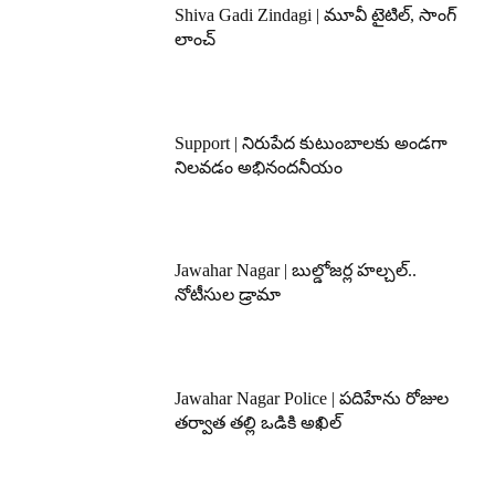
Shiva Gadi Zindagi | మూవీ టైటిల్, సాంగ్
లాంచ్
Support | నిరుపేద కుటుంబాలకు అండగా
నిలవడం అభినందనీయం
Jawahar Nagar | బుల్డోజర్ల హల్చల్..
నోటీసుల డ్రామా
Jawahar Nagar Police | పదిహేను రోజుల
తర్వాత తల్లి ఒడికి అఖిల్