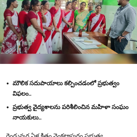
మౌలిక సదుపాయాలు కల్పించడంలో ప్రభుత్వం
విఫలం..
ప్రభుత్వ వైద్యశాలను పరిశీలించిన మహిళా సంఘం
నాయకులు..
రెండున్నర ఏళ్ల క్రితం వెంకటాపురం ప్రభుత్వ