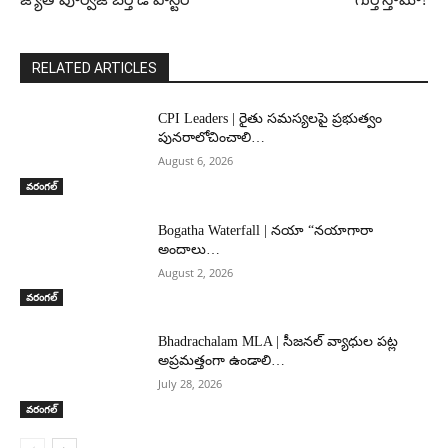
RELATED ARTICLES
CPI Leaders | రైతు సమస్యలపై ప్రభుత్వం
పునరాలోచించాలి…
August 6, 2026
వరంగల్‌
Bogatha Waterfall | నయా “నయాగారా
అందాలు…
August 2, 2026
వరంగల్‌
Bhadrachalam MLA | సీజనల్ వ్యాధుల పట్ల
అప్రమత్తంగా ఉండాలి…
July 28, 2026
వరంగల్‌