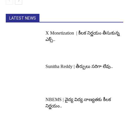
LATEST NEWS
X Monetization | కీలక నిర్ణయం తీసుకున్న
ఎక్స్..
Sunitha Reddy | తీర్పులు సరిగా లేవు..
NBEMS | వైద్య విద్య నాణ్యతకు కీలక
నిర్ణయం..