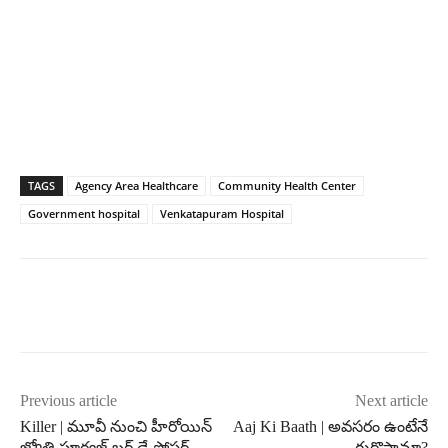
TAGS
Agency Area Healthcare
Community Health Center
Government hospital
Venkatapuram Hospital
Previous article
Next article
Killer | మూవీ నుంచి హీరోయిన్
Aaj Ki Baath | అవసరం ఉంటేనే
జ్యోతి పూర్వజ్ బర్త్ డే పోస్టర్
గుర్తొస్తామా?