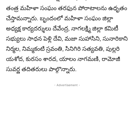
తంత్ర మహిళా సంఘం తరఫున పోరాటాలను ఉధృతం
చేస్తామన్నారు. బృందంలో మహిళా సంఘం జిల్లా
అధ్యక్ష కార్యదర్శులు దేవేంద్ర, నాగలక్ష్మి జిల్లా కమిటీ
సభ్యులు సాధన పెళ్లి దేవి, మజా సుహాసిని, సునారికాని
నిర్మల, నిమ్మకంటి స్రవంతి, సినిగిరి సత్యవతి, పుల్లరి
యశోద, కురసం శారద, యాలం నాగమణి, రామోజీ
సువర్ణ తదితరులు పాల్గొన్నారు.
- Advertisement -