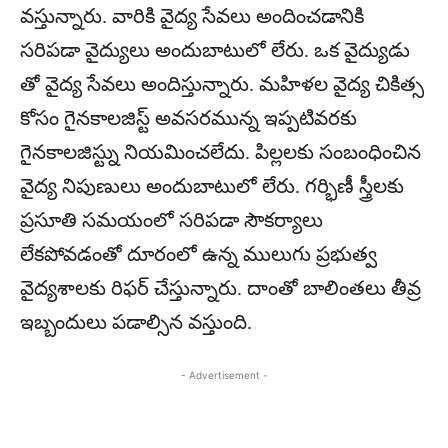
వస్తున్నారు. వారికి వైద్య సేవలు అందించడానికి
సరిపడా వైద్యులు అందుబాటులో లేరు. ఒక వైద్యుడు
తో వైద్య సేవలు అందిస్తున్నారు. మహిళల వైద్య చికిత్స
కోసం గైనకాలజిస్ట్ అవసరమున్న ఇప్పటివరకు
గైనకాలజిస్ట్ను నియమించలేదు. పిల్లలకు సంబంధించిన
వైద్య నిపుణులు అందుబాటులో లేరు. గర్భిణీ స్త్రీలకు
ప్రసూతి సమయంలో సరిపడా సౌకర్యాలు
లేకపోవడంతో దూరంలో ఉన్న ములుగు ప్రభుత్వ
వైద్యశాలకు రిఫర్ చేస్తున్నారు. దాంతో బాలింతలు తీవ్ర
ఇబ్బందులు పడాల్సిన వస్తుంది.
- Advertisement -