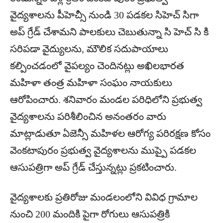
వైద్యశాలను పీహెచ్సీ నుండి 30 పడకల సిహెచ్ సిగా
అప్ గ్రేడ్ చేశామని పాలకులు చెబుతున్నా సి హెచ్ సి కి
సరిపడా వైద్యులను, మౌలిక సదుపాయాలు
కల్పించడంలో వైపల్యం చెందినట్లు అఖిలభారత
మహిళా తంత్ర మహిళా సంఘం నాయకులు
ఆరోపించారు. శనివారం మండల పరిధిలోని ప్రభుత్వ
వైద్యశాలను పరిశీలించిన అనంతరం వారు
మాట్లాడుతూ ఏజెన్సీ మహిళల ఆరోగ్య పరిరక్షణ కోసం
వెంకటాపురం ప్రభుత్వ వైద్యశాలను ముప్పై పడకల
ఆసుపత్రిగా అప్ గ్రేడ్ చేస్తున్నట్లు ప్రకటించారు.
వైద్యశాలకు ప్రతిరోజు మండలంలోని వివిధ గ్రామాల
నుంచి 200 మందికి పైగా రోగులు ఆసుపత్రికి