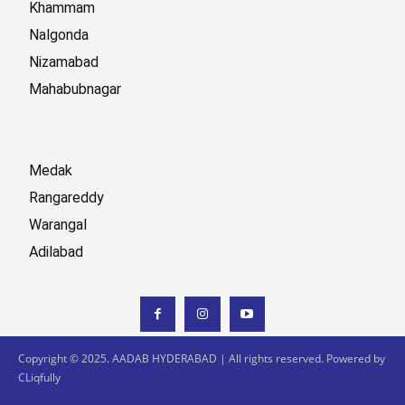
Khammam
Nalgonda
Nizamabad
Mahabubnagar
Medak
Rangareddy
Warangal
Adilabad
Copyright © 2025. AADAB HYDERABAD | All rights reserved. Powered by
CLiqfully