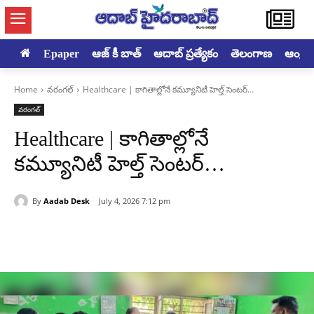
Epaper
ఆజ్ కీ బాత్
ఆదాబ్ ప్రత్యేకం
తెలంగాణ
ఆంధ్రప్ర
Home
వరంగల్‌
Healthcare | కాగితాల్లోనే కమ్యూనిటీ హెల్త్ సెంటర్…
వరంగల్‌
Healthcare | కాగితాల్లోనే
కమ్యూనిటీ హెల్త్ సెంటర్…
By
Aadab Desk
July 4, 2026 7:12 pm