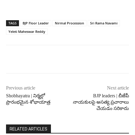
TAGS
BJP Floor Leader
Nirmal Procession
Sri Rama Navami
Yeleti Maheswar Reddy
Previous article
Next article
Shobhayatra | నిర్మల్లో
BJP leaders | బీజేపీ
ప్రారంభమైన శోభాయాత్ర
నాయకులపై అసత్య ప్రచారాలు
చేయడం సరికాదు
RELATED ARTICLES