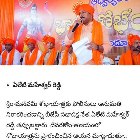
ఏలేటి మహేశ్వర్ రెడ్డి
శ్రీరామనవమి శోభాయాత్రకు పోలీసులు అనుమతి
నిరాకరించడాన్ని బీజేపీ సభాపక్ష నేత ఏలేటి మహేశ్వర్
రెడ్డి తప్పుబట్టారు. దేవరకోట ఆలయంలో
శోభాయాత్రను ప్రారంభించిన ఆయన మాట్లాడుతూ..