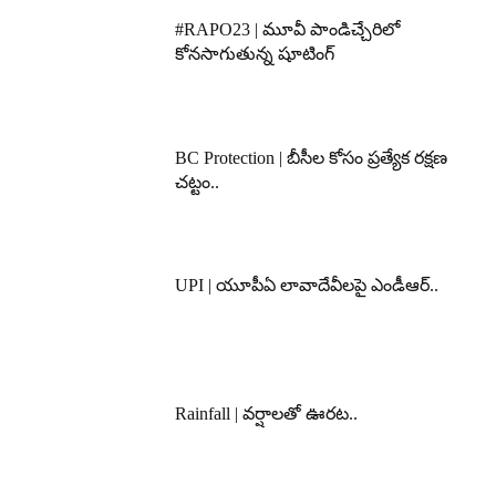
#RAPO23 | మూవీ పాండిచ్చేరిలో
కోనసాగుతున్న షూటింగ్
BC Protection | బీసీల కోసం ప్రత్యేక రక్షణ
చట్టం..
UPI | యూపీఏ లావాదేవీలపై ఎండీఆర్..
Rainfall | వర్షాలతో ఊరట..