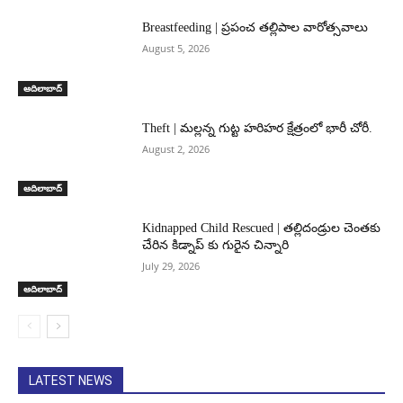
Breastfeeding | ప్రపంచ తల్లిపాల వారోత్సవాలు
August 5, 2026
ఆదిలాబాద్
Theft | మల్లన్న గుట్ట హరిహర క్షేత్రంలో భారీ చోరీ.
August 2, 2026
ఆదిలాబాద్
Kidnapped Child Rescued | తల్లిదండ్రుల చెంతకు
చేరిన కిడ్నాప్ కు గురైన చిన్నారి
July 29, 2026
ఆదిలాబాద్
LATEST NEWS