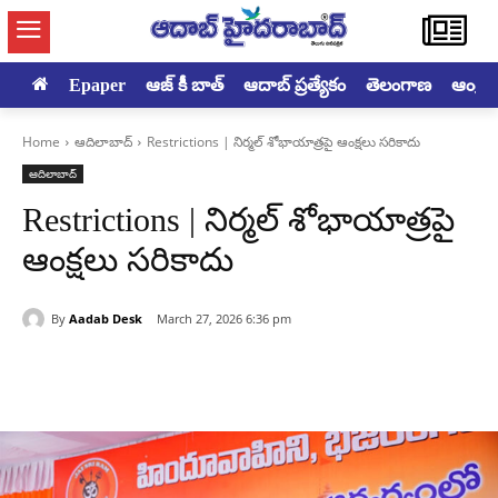
Epaper
ఆజ్ కీ బాత్
ఆదాబ్ ప్రత్యేకం
తెలంగాణ
ఆంధ్రప్ర
Home
ఆదిలాబాద్
Restrictions | నిర్మల్ శోభాయాత్రపై ఆంక్షలు సరికాదు
ఆదిలాబాద్
Restrictions | నిర్మల్ శోభాయాత్రపై
ఆంక్షలు సరికాదు
By
Aadab Desk
March 27, 2026 6:36 pm