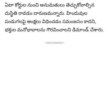
ఏటా కోర్టుల నుంచి అనుమతులు తెచ్చుకోవాల్సిన
దుస్థితి రావడం దారుణమన్నారు. హిందువుల
పండుగలపై ఆంక్షలు విధించడం సమంజసం కాదని,
భక్తుల మనోభావాలను గౌరవించాలని డిమాండ్ చేశారు.
- Advertisement -