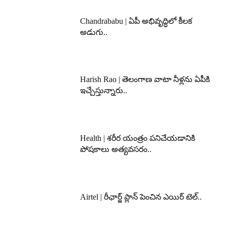
Chandrababu | ఏపీ అభివృద్ధిలో కీలక
అడుగు..
Harish Rao | తెలంగాణ వాటా నీళ్లను ఏపీకి
ఇచ్చేస్తున్నారు..
Health | శరీర యంత్రం పనిచేయడానికి
పోషకాలు అత్యవసరం..
Airtel | రీఛార్జ్ ప్లాన్ పెంచిన ఎయిర్ టెల్..