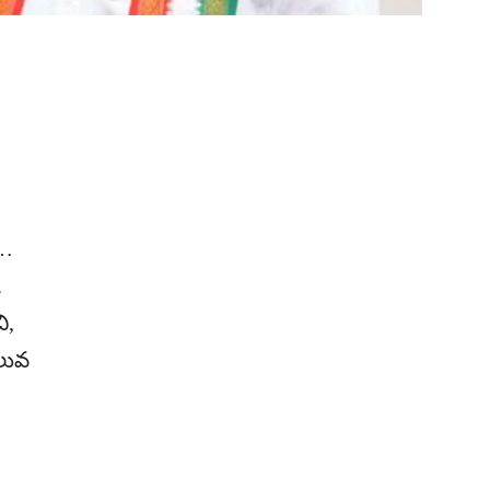
్…
.
ి,
ిలువ