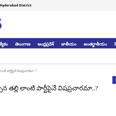
Hyderabad District
్యేకం
తెలంగాణ
ఆంధ్రప్రదేశ్
జాతీయం
అంతర్జాతీయం
లాంటి పార్టీపైనే విషప్రచారమా..?
ిన తల్లి లాంటి పార్టీపైనే విషప్రచారమా..?