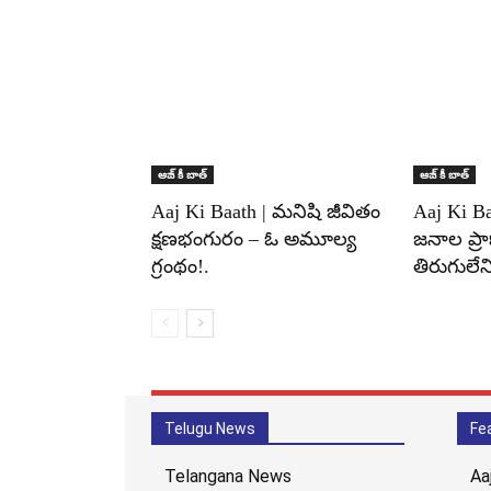
ఆజ్ కీ బాత్
ఆజ్ కీ బాత్
Aaj Ki Baath | మనిషి జీవితం
Aaj Ki B
క్షణభంగురం – ఓ అమూల్య
జనాల ప్ర
గ్రంథం!.
తిరుగులే
Telugu News
Fe
Telangana News
Aa