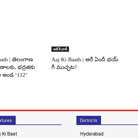
ఆజ్ కీ బాత్
aath | తెలంగాణ
Aaj Ki Baath | అరే ఏందీ భయ్
ాణాలకు, భద్రతకు
గీ ముచ్చట?
ని అండ ‘112’
atures
Districts
j Ki Baat
Hyderabad