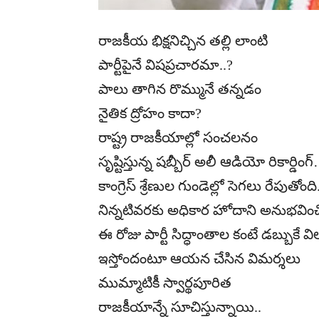
రాజకీయ భిక్షనిచ్చిన తల్లి లాంటి
పార్టీపైనే విషప్రచారమా..?
పాలు తాగిన రొమ్మునే తన్నడం
నైతిక ద్రోహం కాదా?
రాష్ట్ర రాజకీయాల్లో సంచలనం
సృష్టిస్తున్న షబ్బీర్ అలీ ఆడియో రికార్డింగ
కాంగ్రెస్ శ్రేణుల గుండెల్లో సెగలు రేపుతోంది
నిన్నటివరకు అధికార హోదాని అనుభవించ
ఈ రోజు పార్టీ సిద్ధాంతాల కంటే డబ్బుకే వ
ఇస్తోందంటూ ఆయన చేసిన విమర్శలు
ముమ్మాటికీ స్వార్థపూరిత
రాజకీయాన్నే సూచిస్తున్నాయి..