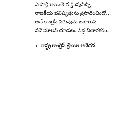
ఏ పార్టీ అయితే గుర్తింపునిచ్చి,
రాజకీయ భవిష్యత్తును ప్రసాదించిందో…
అదే కాంగ్రెస్ పరువును బజారున
పడేయాలని చూడటం తీవ్ర విచారకరం..
రాష్ట్ర కాంగ్రెస్ శ్రేణుల ఆవేదన..
-