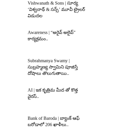
Vishwanath & Sons | సూర్య
‘విశ్వనాథ్ & సన్స్’ మూవీ ట్రైలర్
విడుదల
Awareness | “అరైవ్ అలైవ్”
కార్యక్రమం..
Subrahmanya Swamy |
సుబ్రహ్మణ్య స్వామిని పూజిస్తే
దోషాలు తొలుగుతాయి..
AI | ఇక కృత్రిమ మీద తో కొత్త
వైరస్..
Bank of Baroda | బ్యాంక్‌ ఆఫ్‌
బరోడాలో 206 ఖాళీలు..