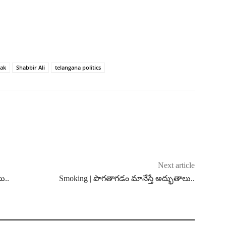
eak
Shabbir Ali
telangana politics
Next article
ు..
Smoking | పొగతాగడం మానేస్తే అద్భుతాలు..