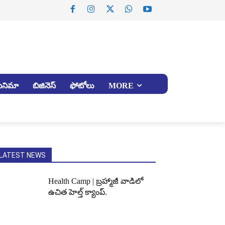
సినిమా
బిజినెస్
ఫోటోలు
MORE
LATEST NEWS
Health Camp | బ్రహ్మాజీ వాడిలో
ఉచిత హెల్త్ క్యాంప్.