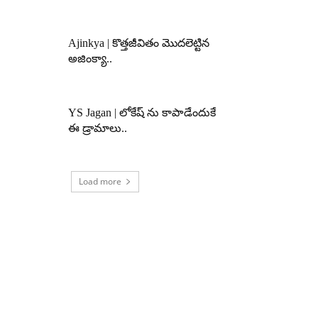
Ajinkya | కొత్తజీవితం మొదలెట్టిన
అజింక్యా..
YS Jagan | లోకేష్ ను కాపాడేందుకే
ఈ డ్రామాలు..
Load more