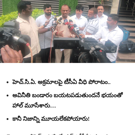
హెచ్.సి.ఏ. అక్రమాలపై టీసీఏ వీధి పోరాటం..
అవినీతి బండారం బయటపడుతుందనే భయంతో
హాల్ మూసేశారు…
కానీ నిజాన్ని మూయలేకపోయారు!