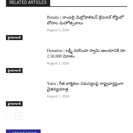
RELATED ARTICLES
Bonalu | నాంపల్లి మెట్రోపాలిటన్ క్రిమినల్ కోర్టులో
బోనాల మహోత్సవాలు
August 3, 2026
హైదరాబాద్‌
Donation | లక్ష్మీ నరసింహ స్వామి ఆలయానికి రూ.
2,50,000 విరాళం..
August 1, 2026
హైదరాబాద్‌
Yatra | గీత కార్మికుల సమస్యలపై రాష్ట్రవ్యాప్తంగా
చైతన్యయాత్ర
August 1, 2026
హైదరాబాద్‌