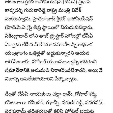
తెలంగాణ క్రికెట్ అసోసియేషన్ (టీసీఏ) ప్రధాన
కార్యదర్శి గురువారెడ్డి రాష్ట్ర మంత్రి వివేక్
వెంకటస్వామి, హైదరాబాద్ క్రికెట్ అసోసియేషన్
(హెచ్.సి.ఏ.)పై తీవ్ర స్థాయిలో విరుచుకుపడ్డారు.
సికింద్రాబాద్ లోని తాజ్ ట్రైస్టార్ హోటల్లో టీసీఏ
ఏర్పాటు చేసిన మీడియా సమావేశాన్ని అధికార
యంత్రాంగం ఒత్తిళ్లతో అడ్డుకున్నారని ఆయన
ఆరోపించారు. హోటల్ యాజమాన్యాన్ని బెదిరించి
సమావేశానికి అనుమతి నిరాకరింపజేశారని, అయితే
నిజాన్ని ఆపలేకపోయారని పేర్కొన్నారు.
దీంతో టీసీఏ నాయకులు చల్లా రామ్, గోపాల్ శర్మ,
కపిలవాయి రవీందర్, ఝాన్సీ, వరుణ్ రెడ్డి, నవరసన్,
పరశురామ్ తదితరులతో కలిసి హోటల్ బయట