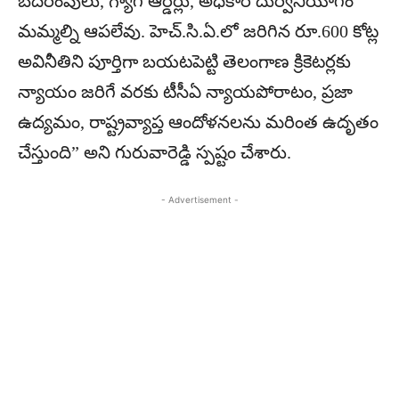
బెదిరింపులు, గ్యాగ్ ఆర్డర్లు, అధికార దుర్వినియోగం
మమ్మల్ని ఆపలేవు. హెచ్.సి.ఏ.లో జరిగిన రూ.600 కోట్ల
అవినీతిని పూర్తిగా బయటపెట్టి తెలంగాణ క్రికెటర్లకు
న్యాయం జరిగే వరకు టీసీఏ న్యాయపోరాటం, ప్రజా
ఉద్యమం, రాష్ట్రవ్యాప్త ఆందోళనలను మరింత ఉదృతం
చేస్తుంది” అని గురువారెడ్డి స్పష్టం చేశారు.
- Advertisement -