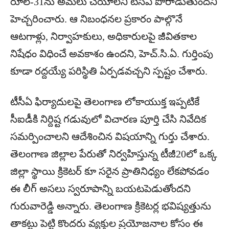
రూల్-31ను అమలు చేయాలని టీసీఏ పోరాడుతుందని
హెచ్చరించారు. ఆ నిబంధనల ప్రకారం పాల్గొనే
ఆటగాళ్లు, నిర్వాహకులు, అధికారులపై జీవితకాల
నిషేధం విధించే అవకాశం ఉందని, హెచ్.సి.ఏ. గుర్తింపు
కూడా రద్దయ్యే పరిస్థితి ఏర్పడవచ్చని స్పష్టం చేశారు.
టీసీఏ ఫిర్యాదులపై తెలంగాణ లోకాయుక్త ఇప్పటికే
సీఐడీకి నిర్దిష్ట గడువులో విచారణ పూర్తి చేసి నివేదిక
సమర్పించాలని ఆదేశించిన విషయాన్ని గుర్తు చేశారు.
తెలంగాణ జిల్లాల పేరుతో నిర్వహిస్తున్న టీజీ20లో ఒక్క
జిల్లా స్థాయి క్రికెటర్ కూ సరైన ప్రాతినిధ్యం లేకపోవడం
ఈ లీగ్ అసలు స్వరూపాన్ని బయటపెడుతోందని
గురువారెడ్డి అన్నారు. తెలంగాణ క్రికెటర్ల భవిష్యత్తును
తాకట్టు పెట్టి కొందరు వ్యక్తుల ప్రయోజనాల కోసం ఈ