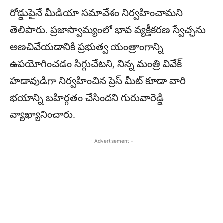
రోడ్డుపైనే మీడియా సమావేశం నిర్వహించామని
తెలిపారు. ప్రజాస్వామ్యంలో భావ వ్యక్తీకరణ స్వేచ్ఛను
అణచివేయడానికి ప్రభుత్వ యంత్రాంగాన్ని
ఉపయోగించడం సిగ్గుచేటని, నిన్న మంత్రి వివేక్
హడావుడిగా నిర్వహించిన ప్రెస్ మీట్ కూడా వారి
భయాన్ని బహిర్గతం చేసిందని గురువారెడ్డి
వ్యాఖ్యానించారు.
- Advertisement -