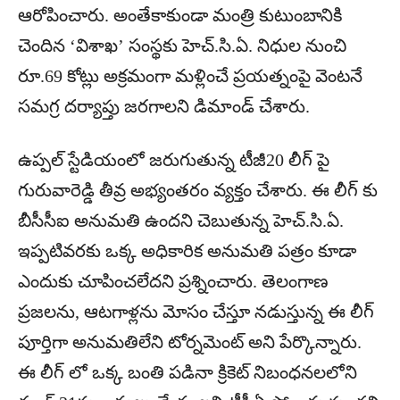
ఆరోపించారు. అంతేకాకుండా మంత్రి కుటుంబానికి
చెందిన ‘విశాఖ’ సంస్థకు హెచ్.సి.ఏ. నిధుల నుంచి
రూ.69 కోట్లు అక్రమంగా మళ్లించే ప్రయత్నంపై వెంటనే
సమగ్ర దర్యాప్తు జరగాలని డిమాండ్ చేశారు.
ఉప్పల్ స్టేడియంలో జరుగుతున్న టీజీ20 లీగ్ పై
గురువారెడ్డి తీవ్ర అభ్యంతరం వ్యక్తం చేశారు. ఈ లీగ్ కు
బీసీసీఐ అనుమతి ఉందని చెబుతున్న హెచ్.సి.ఏ.
ఇప్పటివరకు ఒక్క అధికారిక అనుమతి పత్రం కూడా
ఎందుకు చూపించలేదని ప్రశ్నించారు. తెలంగాణ
ప్రజలను, ఆటగాళ్లను మోసం చేస్తూ నడుస్తున్న ఈ లీగ్
పూర్తిగా అనుమతిలేని టోర్నమెంట్ అని పేర్కొన్నారు.
ఈ లీగ్ లో ఒక్క బంతి పడినా క్రికెట్ నిబంధనలలోని