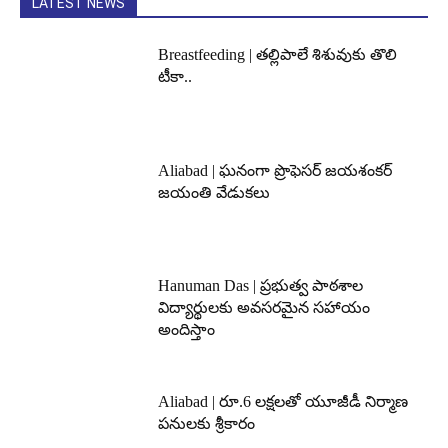
LATEST NEWS
Breastfeeding | తల్లిపాలే శిశువుకు తొలి
టీకా..
Aliabad | ఘనంగా ప్రొఫెసర్ జయశంకర్
జయంతి వేడుకలు
Hanuman Das | ప్రభుత్వ పాఠశాల
విద్యార్థులకు అవసరమైన సహాయం
అందిస్తాం
Aliabad | రూ.6 లక్షలతో యూజీడీ నిర్మాణ
పనులకు శ్రీకారం