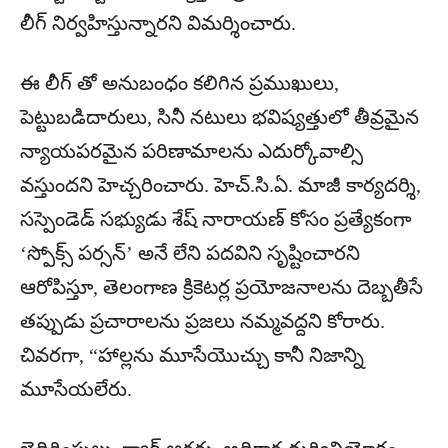
లీగ్ నిర్వహిస్తున్నారని విమర్శించారు.
ఈ లీగ్ తో అనుబంధం కలిగిన ప్రముఖులు,
పెట్టుబడిదారులు, సినీ నటులు భవిష్యత్తులో తీవ్రమైన
న్యాయపరమైన పరిణామాలను ఎదుర్కోవాల్సి
వస్తుందని హెచ్చరించారు. హెచ్.సి.ఏ. మాజీ కార్యదర్శి,
సస్పెండెడ్ సభ్యుడు శేష్ నారాయణ్ కోసం ప్రత్యేకంగా
‘స్పోక్స్ పర్సన్’ అనే లేని పదవిని సృష్టించారని
ఆరోపిస్తూ, తెలంగాణ క్రికెటర్ల ప్రయోజనాలను దెబ్బతీసే
తప్పుడు ప్రచారాలను ప్రజలు నమ్మవద్దని కోరారు.
చివరగా, “హాల్లను మూసేయొచ్చు కానీ నిజాన్ని
మూసేయలేరు.