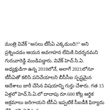
మంత్రి వివేక్ “అసలు టీసీఏ ఎక్కడుంది?” అని
ప్రశ్నించడం ఆయన అవగాహన లేమికి నిదర్శనమని
గురువారెడ్డి మండిపడ్డారు. వివేక్ హెచ్.సి.ఏ.
అధ్యక్షుడిగా ఉన్న 2018లోనే, అలాగే 2021లోనూ
టీసీఏతో కలిసి పనిచేయాలని బీసీసీఐ స్పష్టమైన
ఆదేశాలు జారీ చేసిన విషయాన్ని గుర్తు చేశారు. గత 15
ఏళ్లలో హెచ్.సి.ఏ.లో దాదాపు రూ.600 కోట్ల ఆర్థిక
అక్రమాలు జరిగాయని టీసీఏ ఇప్పటికే సీఐడీకి ఫిర్యాదు