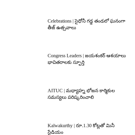
Celebrations | సైధోనీ గడ్డ తండలో ఘనంగా
తీజ్ ఉత్సవాలు
Congress Leaders | జయశంకర్ ఆశయాలు
భావితరాలకు స్ఫూర్తి
AITUC | మధ్యాహ్న భోజన కార్మికుల
సమస్యలు పరిష్కరించాలి
Kalwakurthy | రూ.1.30 కోట్లతో మినీ
స్టేడియం