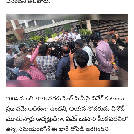
చేసిందని తెలిపారు.
2004 నుంచి 2026 వరకు హెచ్.సి.ఏ.పై వివేక్ కుటుంబ
ప్రభావమే అధికంగా ఉందని, ఆయన సోదరుడు వినోద్
మూడుసార్లు అధ్యక్షుడిగా, వివేక్ ఒకసారి కీలక పదవిలో
ఉన్న సమయంలోనే ఈ భారీ దోపిడీ జరిగిందని