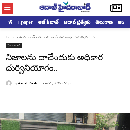
Epaper
ఆజ్ కీ బాత్
ఆదాబ్ ప్రత్యేకం
తెలంగాణ
ఆంధ్రప్ర
Home
హైదరాబాద్‌
నిజాలను దాచేందుకు అధికార దుర్వినియోగం..
హైదరాబాద్‌
నిజాలను దాచేందుకు అధికార
దుర్వినియోగం..
By
Aadab Desk
June 21, 2026 8:54 pm