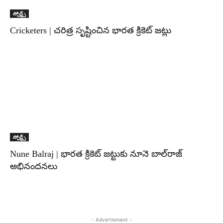
స్పోర్ట్స్
Cricketers | చరిత్ర సృష్టించిన భారత క్రికెట్ జట్లు
స్పోర్ట్స్
Nune Balraj | భారత క్రికెట్ జట్టుకు నూనె బాల్‌రాజ్
అభినందనలు
- Advertisment -