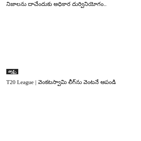
నిజాలను దాచేందుకు అధికార దుర్వినియోగం..
స్పోర్ట్స్
T20 League | వెంకటస్వామి లీగ్‌ను వెంటనే ఆపండి