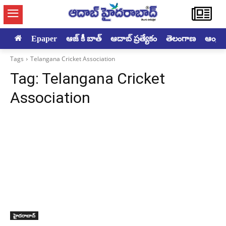
Epaper
ఆజ్ కీ బాత్
ఆదాబ్ ప్రత్యేకం
తెలంగాణ
ఆంధ్రప్ర
Tags
Telangana Cricket Association
Tag:
Telangana Cricket
Association
హైదరాబాద్‌