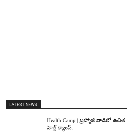
LATEST NEWS
Health Camp | బ్రహ్మాజీ వాడిలో ఉచిత
హెల్త్ క్యాంప్.