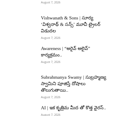
August 7, 2026
Vishwanath & Sons | సూర్య
‘విశ్వనాథ్ & సన్స్’ మూవీ ట్రైలర్
విడుదల
August 7, 2026
Awareness | “అరైవ్ అలైవ్”
కార్యక్రమం..
August 7, 2026
Subrahmanya Swamy | సుబ్రహ్మణ్య
స్వామిని పూజిస్తే దోషాలు
తొలుగుతాయి..
August 7, 2026
AI | ఇక కృత్రిమ మీద తో కొత్త వైరస్..
August 7, 2026