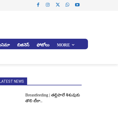
సినిమా
బిజినెస్
ఫోటోలు
MORE
LATEST NEWS
Breastfeeding | తల్లిపాలే శిశువుకు
తొలి టీకా..