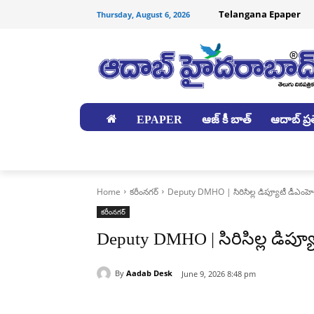
Telangana Epaper
Thursday, August 6, 2026
EPAPER
ఆజ్ కీ బాత్
ఆదాబ్ ప్రత
జిల్లాలు
Home
కరీంనగర్
Deputy DMHO | సిరిసిల్ల డిప్యూటీ డీఎంహెచ్‌
కరీంనగర్
Deputy DMHO | సిరిసిల్ల డిప్యూట
By
Aadab Desk
June 9, 2026 8:48 pm