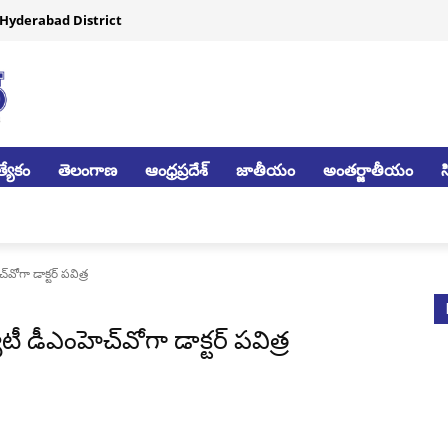
Hyderabad District
్యేకం
తెలంగాణ
ఆంధ్రప్రదేశ్
జాతీయం
అంతర్జాతీయం
వోగా డాక్టర్ పవిత్ర
ీ డీఎంహెచ్‌వోగా డాక్టర్ పవిత్ర