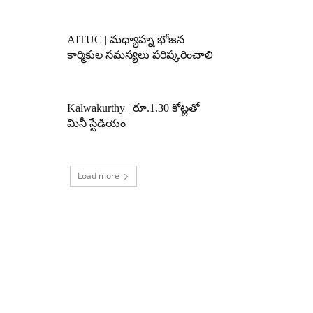
AITUC | మధ్యాహ్న భోజన
కార్మికుల సమస్యలు పరిష్కరించాలి
Kalwakurthy | రూ.1.30 కోట్లతో
మినీ స్టేడియం
Load more