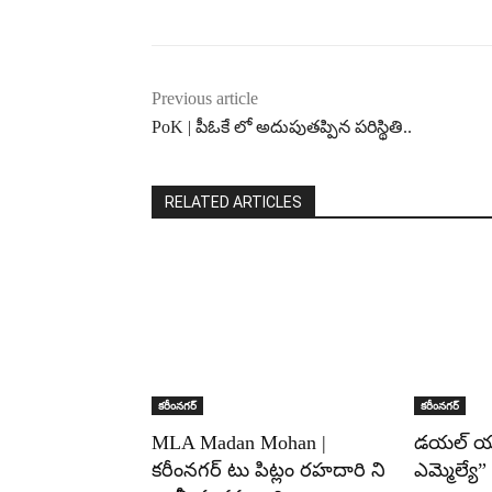
Previous article
PoK | పీఓకే లో అదుపుతప్పిన పరిస్థితి..
RELATED ARTICLES
కరీంనగర్
కరీంనగర్
MLA Madan Mohan |
డయల్ యు
కరీంనగర్ టు పిట్లం రహదారి ని
ఎమ్మెల్యే”