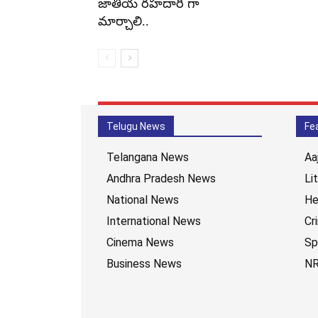
జాతీయ రహదారి గా
మార్చాలి..
Telugu News
Fe
Telangana News
Aa
Andhra Pradesh News
Li
National News
He
International News
Cr
Cinema News
Sp
Business News
NR