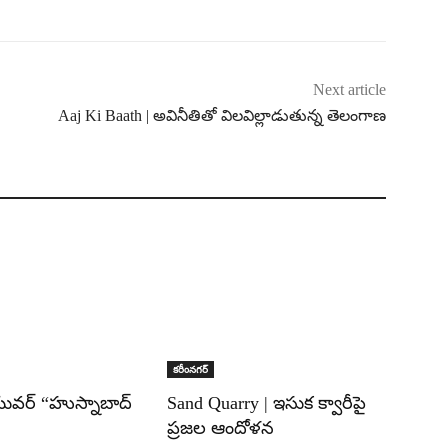
Next article
Aaj Ki Baath | అవినీతితో విలవిల్లాడుతున్న తెలంగాణ
కరీంనగర్
వర్ “హుస్నాబాద్
Sand Quarry | ఇసుక క్వారీపై
ప్రజల ఆందోళన