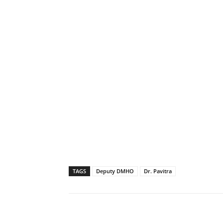
TAGS
Deputy DMHO
Dr. Pavitra