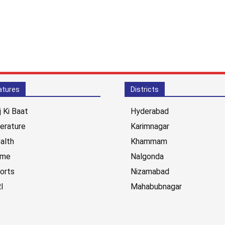
atures
Districts
j Ki Baat
Hyderabad
terature
Karimnagar
alth
Khammam
ime
Nalgonda
orts
Nizamabad
I
Mahabubnagar