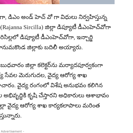
్‌గా, డిఎం అండ్ హెచ్ వో గా విధులు నిర్వహిస్తున్న
ల్ల(Rajanna Sircilla) జిల్లా డిప్యూటీ డీఎంహెచ్‌వోగా
ిల్లలో డిప్యూటీ డీఎంహెచ్‌వోగా, ఇన్చార్జి
ని హనుమకొండ జిల్లాకు బదిలీ అయ్యారు.
ర బుధవారం జిల్లా కలెక్టర్‌ను మర్యాదపూర్వకంగా
గ్య సేవల మెరుగుదల, వైద్య ఆరోగ్య శాఖ
మాచారం. వైద్య రంగంలో విశేష అనుభవం కలిగిన
సేవల అభివృద్ధికి కృషి చేస్తారని అధికారులు ఆశాభావం
ిల్లా వైద్య ఆరోగ్య శాఖ కార్యకలాపాలు మరింత
తున్నారు.
 Advertisement -