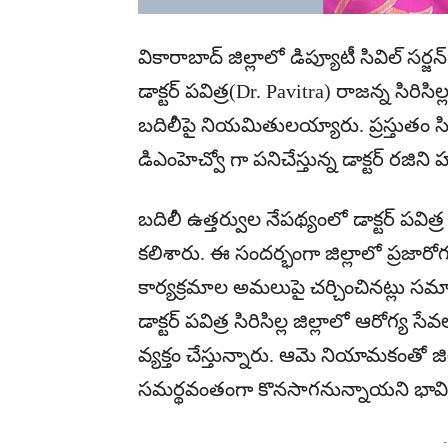
వికారాబాద్ జిల్లాలో డిప్యూటీ సివిల్ సర్జన
డాక్టర్ పవిత్ర(Dr. Pavitra) రాజన్న సిరిసి
బదిలీపై నియమితులయ్యారు. ప్రస్తుతం సిరిస
డిఎంహెచ్వో గా పనిచేస్తున్న డాక్టర్ రజి
బదిలీ ఉత్తర్వుల నేపథ్యంలో డాక్టర్ పవిత్
కలిశారు. ఈ సందర్భంగా జిల్లాలో ప్రజారో
కార్యక్రమాల అమలుపై చర్చించినట్లు స
డాక్టర్ పవిత్ర సిరిసిల్ల జిల్లాలో ఆరోగ్య 
వ్యక్తం చేస్తున్నారు. ఆమె నియామకంతో జ
సమర్థవంతంగా కొనసాగనున్నాయని భావిస్
-