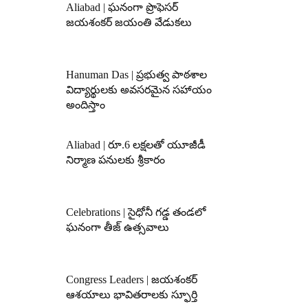
Aliabad | ఘనంగా ప్రొఫెసర్
జయశంకర్ జయంతి వేడుకలు
Hanuman Das | ప్రభుత్వ పాఠశాల
విద్యార్థులకు అవసరమైన సహాయం
అందిస్తాం
Aliabad | రూ.6 లక్షలతో యూజీడీ
నిర్మాణ పనులకు శ్రీకారం
Celebrations | సైధోనీ గడ్డ తండలో
ఘనంగా తీజ్ ఉత్సవాలు
Congress Leaders | జయశంకర్
ఆశయాలు భావితరాలకు స్ఫూర్తి