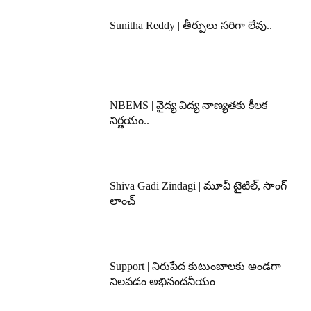
Sunitha Reddy | తీర్పులు సరిగా లేవు..
NBEMS | వైద్య విద్య నాణ్యతకు కీలక
నిర్ణయం..
Shiva Gadi Zindagi | మూవీ టైటిల్, సాంగ్
లాంచ్
Support | నిరుపేద కుటుంబాలకు అండగా
నిలవడం అభినందనీయం