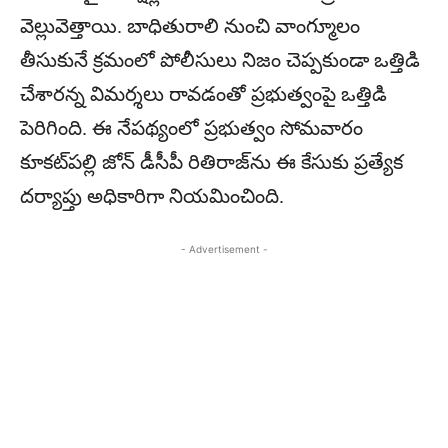
వెల్లువెత్తాయి. బాధితురాలి నుంచి వాంగ్మూలం
తీసుకునే క్రమంలో పోలీసులు నిజం చెప్పకుండా ఒత్తిడి
చేశారన్న విమర్శలు రావడంతో ప్రభుత్వంపై ఒత్తిడి
పెరిగింది. ఈ నేపథ్యంలో ప్రభుత్వం సోమవారం
కూకట్‌పల్లి జోన్ డీసీపీ రితిరాజ్‌ను ఈ కేసుకు ప్రత్యేక
దర్యాప్తు అధికారిగా నియమించింది.
- Advertisement -