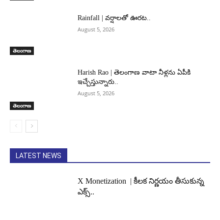
Rainfall | వర్షాలతో ఊరట..
August 5, 2026
తెలంగాణ
Harish Rao | తెలంగాణ వాటా నీళ్లను ఏపీకి
ఇచ్చేస్తున్నారు..
August 5, 2026
తెలంగాణ
LATEST NEWS
X Monetization | కీలక నిర్ణయం తీసుకున్న
ఎక్స్..