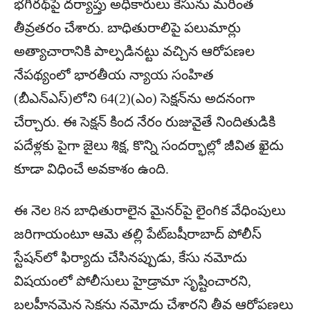
భగీరథ్‌పై దర్యాప్తు అధికారులు కేసును మరింత
తీవ్రతరం చేశారు. బాధితురాలిపై పలుమార్లు
అత్యాచారానికి పాల్పడినట్టు వచ్చిన ఆరోపణల
నేపథ్యంలో భారతీయ న్యాయ సంహిత
(బీఎన్ఎస్‌)లోని 64(2)(ఎం) సెక్షన్‌ను అదనంగా
చేర్చారు. ఈ సెక్షన్ కింద నేరం రుజువైతే నిందితుడికి
పదేళ్లకు పైగా జైలు శిక్ష, కొన్ని సందర్భాల్లో జీవిత ఖైదు
కూడా విధించే అవకాశం ఉంది.
ఈ నెల 8న బాధితురాలైన మైనర్‌పై లైంగిక వేధింపులు
జరిగాయంటూ ఆమె తల్లి పేట్‌బషీరాబాద్ పోలీస్
స్టేషన్‌లో ఫిర్యాదు చేసినప్పుడు, కేసు నమోదు
విషయంలో పోలీసులు హైడ్రామా సృష్టించారని,
బలహీనమైన సెక్షన్లు నమోదు చేశారని తీవ్ర ఆరోపణలు