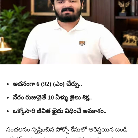
అదనంగా 6 (92) (ఎం) చేర్పు..
నేరం రుజువైతే 10 ఏళ్ళు జైలు శిక్ష..
ఒక్కోసారి జీవిత ఖైదు విధించే అవకాశం..
సంచలనం సృష్టించిన పోక్సో కేసులో అరెస్టయిన బండి