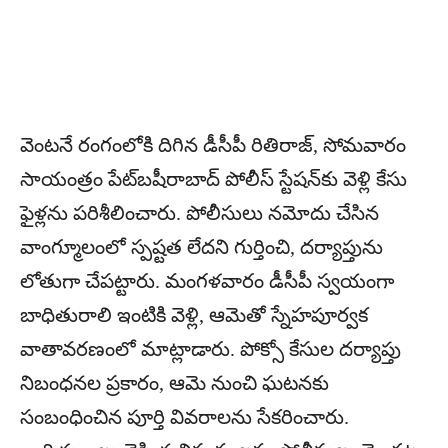
వెంటనే రంగంలోకి దిగిన డీసీపీ రితిరాజ్‌, సోమవారం
సాయంత్రం పేట్‌బషీరాబాద్ పోలీస్ స్టేషన్‌కు వెళ్లి కేసు
ఫైళ్లను పరిశీలించారు. పోలీసులు నమోదు చేసిన
వాంగ్మూలంలో స్పష్టత లేదని గుర్తించి, దర్యాప్తును
లోతుగా చేపట్టారు. మంగళవారం డీసీపీ స్వయంగా
బాధితురాలి ఇంటికి వెళ్లి, ఆమెతో స్నేహపూర్వక
వాతావరణంలో మాట్లాడారు. పోక్సో కేసుల దర్యాప్తు
నిబంధనల ప్రకారం, ఆమె నుంచి ఘటనకు
సంబంధించిన పూర్తి వివరాలను సేకరించారు.