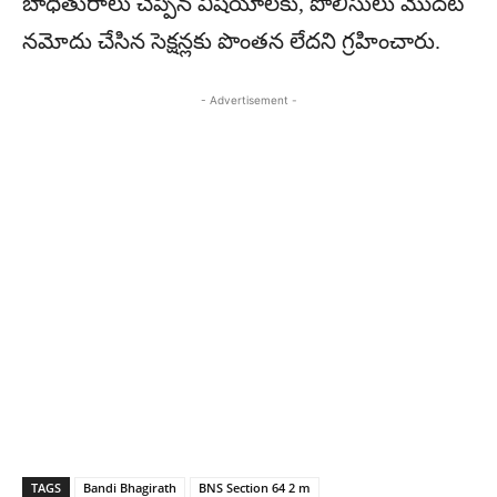
బాధితురాలు చెప్పిన విషయాలకు, పోలీసులు మొదట
నమోదు చేసిన సెక్షన్లకు పొంతన లేదని గ్రహించారు.
- Advertisement -
TAGS
Bandi Bhagirath
BNS Section 64 2 m