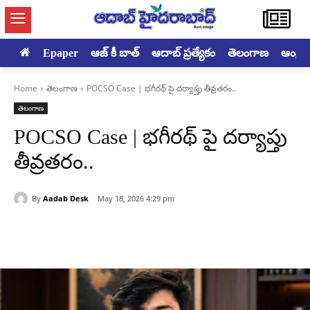
Epaper
ఆజ్ కీ బాత్
ఆదాబ్ ప్రత్యేకం
తెలంగాణ
ఆంధ్రప్ర
Home
తెలంగాణ
POCSO Case | భగీరథ్ పై దర్యాప్తు తీవ్రతరం..
తెలంగాణ
POCSO Case | భగీరథ్ పై దర్యాప్తు
తీవ్రతరం..
By
Aadab Desk
May 18, 2026 4:29 pm