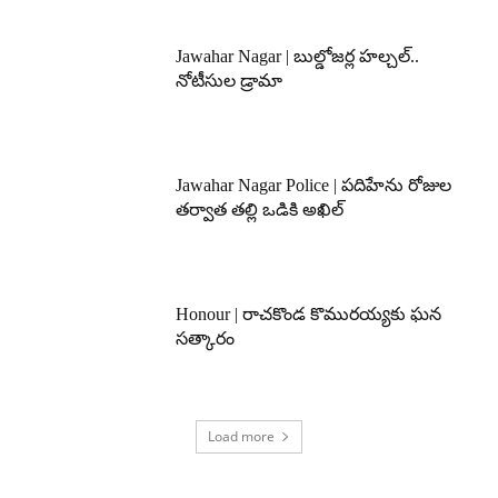
Jawahar Nagar | బుల్డోజర్ల హల్చల్..
నోటీసుల డ్రామా
Jawahar Nagar Police | పదిహేను రోజుల
తర్వాత తల్లి ఒడికి అఖిల్
Honour | రాచకొండ కొమురయ్యకు ఘన
సత్కారం
Load more