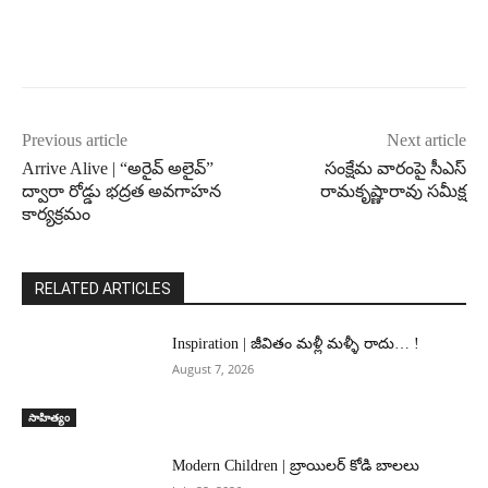
Previous article
Next article
Arrive Alive | “అరైవ్ అలైవ్”
సంక్షేమ వారంపై సీఎస్
ద్వారా రోడ్డు భద్రత అవగాహన
రామకృష్ణారావు సమీక్ష
కార్యక్రమం
RELATED ARTICLES
Inspiration | జీవితం మళ్లీ మళ్ళీ రాదు… !
August 7, 2026
సాహిత్యం
Modern Children | బ్రాయిలర్ కోడి బాలలు