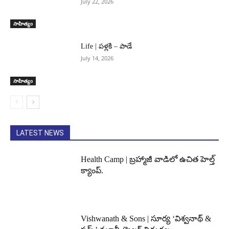
July 22, 2026
సాహిత్యం
Life | పళ్లకి – పాడే
July 14, 2026
సాహిత్యం
LATEST NEWS
Health Camp | బ్రహ్మాజీ వాడిలో ఉచిత హెల్త్
క్యాంప్.
Vishwanath & Sons | సూర్య ‘విశ్వనాథ్ &