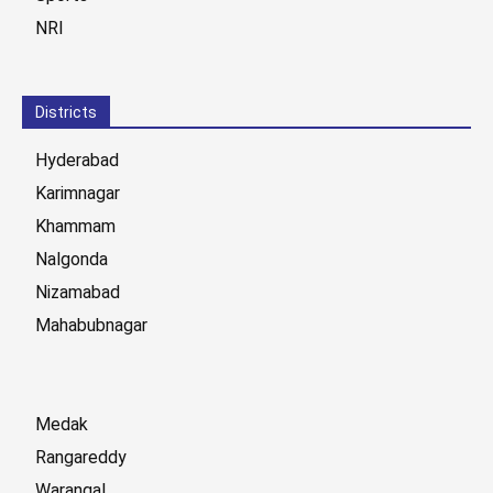
NRI
Districts
Hyderabad
Karimnagar
Khammam
Nalgonda
Nizamabad
Mahabubnagar
Medak
Rangareddy
Warangal