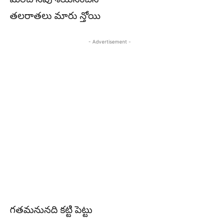
తలరాతలు మారు న్తోయి
- Advertisement -
గతమనునది కట్టి పెట్టు