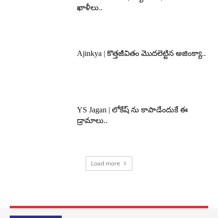
ఖాళీలు..
Ajinkya | కొత్తజీవితం మొదలెట్టిన అజింక్యా..
YS Jagan | లోకేష్ ను కాపాడేందుకే ఈ
డ్రామాలు..
Load more