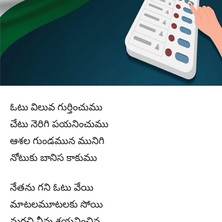
ఓటు విలువ గుర్తించుము
చేటు నెరిగి పయనించుము
ఆశల గుండమున మునిగి
నోటుకు బానిస కాకుము
నేతను గని ఓటు వేయి
మాటలమూటలకు సోయి
మరచి నీవు శయనించిన