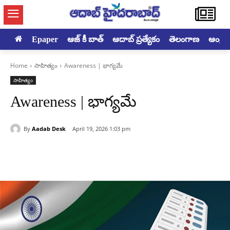
Epaper
ఆజ్ కీ బాత్
ఆదాబ్ ప్రత్యేకం
తెలంగాణ
ఆంధ్రప్ర
Home
సాహిత్యం
Awareness | భాగ్యమే
సాహిత్యం
Awareness | భాగ్యమే
By
Aadab Desk
April 19, 2026 1:03 pm