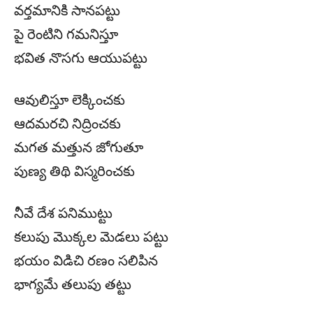
వర్తమానికి సానపట్టు
పై రెంటిని గమనిస్తూ
భవిత నొసగు ఆయుపట్టు
ఆవులిస్తూ లెక్కించకు
ఆదమరచి నిద్రించకు
మగత మత్తున జోగుతూ
పుణ్య తిథి విస్మరించకు
నీవే దేశ పనిముట్టు
కలుపు మొక్కల మెడలు పట్టు
భయం విడిచి రణం సలిపిన
భాగ్యమే తలుపు తట్టు