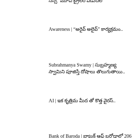
సన్స్’ మూవీ ట్రైలర్ విడుదల
Awareness | “అరైవ్ అలైవ్” కార్యక్రమం..
Subrahmanya Swamy | సుబ్రహ్మణ్య
స్వామిని పూజిస్తే దోషాలు తొలుగుతాయి..
AI | ఇక కృత్రిమ మీద తో కొత్త వైరస్..
Bank of Baroda | బ్యాంక్‌ ఆఫ్‌ బరోడాలో 206