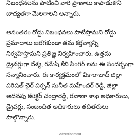
నిబంధనలను పాటించి వారి ప్రాణాలు కాపాడుకొని
బాధ్యతగా మెలగాలని అన్నారు.
అనంతరం రోడ్డు నిబంధనలు పాటిస్తామని రోడ్డు
ప్రమాదాలు జరగకుండా తమ కర్తవ్యాన్ని
నిర్వహిస్తామని ప్రతిజ్ఞ నిర్వహించారు. ఉత్తమ
డ్రైవర్లుగా దేశ్య, రమేష్ కేబి సింగర్ లను ఈ సందర్భంగా
సన్మానించారు. ఈ కార్యక్రమంలో వికారాబాద్ జిల్లా
పరిషత్ చైర్ పర్సన్ సునీత మహేందర్ రెడ్డి, జిల్లా
అదనపు కలెక్టర్ చంద్రారెడ్డి, రవాణా శాఖ అధికారులు,
డ్రైవర్లు, సంబంధిత అధికారులు తదితరులు
పాల్గొన్నారు.
- Advertisement -