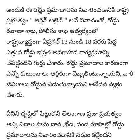
అందుకే ఈ రోడ్డు ప్రమాదాలను నివారించడానికి రాష్ట్ర
ప్రభుత్వం ” అరైవ్ అలైవ్ ” అనే నినాదంతో, రోడ్డు
రవాణా శాఖ, పోలీసు శాఖ ఆధ్వర్యంలో
రాష్ట్రవ్యాప్తంగా ఏప్రిల్ 13 నుండి 18 వరకు పెద్ద
ఎత్తున రోడ్డు భద్రత అవగాహన కార్యక్రమాన్ని
చేపట్టిందని గుర్తు చేశారు. రోడ్డు ప్రమాదాల కారణంగా
ఎన్నో కుటుంబాలు ఆర్థికంగా దెబ్బతింటున్నాయని, వారి
జీవితాలు రోడ్డున పడుతున్నాయని ఆవేదన వ్యక్తం
చేశారు.
దీనిని దృష్టిలో పెట్టుకొని తెలంగాణ ప్రజా ప్రభుత్వం
అన్ని విధాల సామ దాన ,భేద, దండ రూపాల్లో రోడ్డు
ప్రమాదాలను నివారించడానికి నడుం కట్టిందని