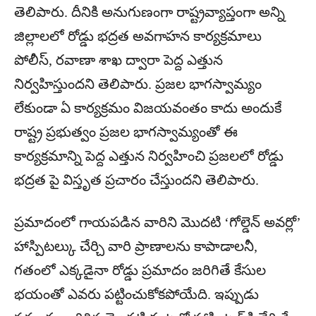
తెలిపారు. దీనికి అనుగుణంగా రాష్ట్రవ్యాప్తంగా అన్ని
జిల్లాలలో రోడ్డు భద్రత అవగాహన కార్యక్రమాలు
పోలీస్, రవాణా శాఖ ద్వారా పెద్ద ఎత్తున
నిర్వహిస్తుందని తెలిపారు. ప్రజల భాగస్వామ్యం
లేకుండా ఏ కార్యక్రమం విజయవంతం కాదు అందుకే
రాష్ట్ర ప్రభుత్వం ప్రజల భాగస్వామ్యంతో ఈ
కార్యక్రమాన్ని పెద్ద ఎత్తున నిర్వహించి ప్రజలలో రోడ్డు
భద్రత పై విస్తృత ప్రచారం చేస్తుందని తెలిపారు.
ప్రమాదంలో గాయపడిన వారిని మొదటి ‘గోల్డెన్ అవర్లో’
హాస్పిటల్కు చేర్చి వారి ప్రాణాలను కాపాడాలనీ,
గతంలో ఎక్కడైనా రోడ్డు ప్రమాదం జరిగితే కేసుల
భయంతో ఎవరు పట్టించుకోకపోయేది. ఇప్పుడు