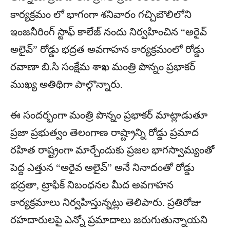
కార్యక్రమం లో భాగంగా శనివారం గచ్చిబౌలిలోని
ఇంజనీరింగ్ స్టాఫ్ కాలేజ్ నందు నిర్వహించిన “అరైవ్
అలైవ్” రోడ్డు భద్రత అవగాహన కార్యక్రమంలో రోడ్డు
రవాణా బి.సి సంక్షేమ శాఖ మంత్రి పొన్నం ప్రభాకర్
ముఖ్య అతిథిగా పాల్గొన్నారు.
ఈ సందర్భంగా మంత్రి పొన్నం ప్రభాకర్ మాట్లాడుతూ
ప్రజా ప్రభుత్వం తెలంగాణ రాష్ట్రాన్ని రోడ్డు ప్రమాద
రహిత రాష్ట్రంగా మార్చేందుకు ప్రజల భాగస్వామ్యంతో
పెద్ద ఎత్తున “అరైవ అలైవ్” అనే నినాదంతో రోడ్డు
భద్రతా, ట్రాఫిక్ నిబంధనల మీద అవగాహన
కార్యక్రమాలు నిర్వహిస్తున్నట్లు తెలిపారు. ప్రతిరోజు
రహదారులపై ఎన్నో ప్రమాదాలు జరుగుతున్నాయని