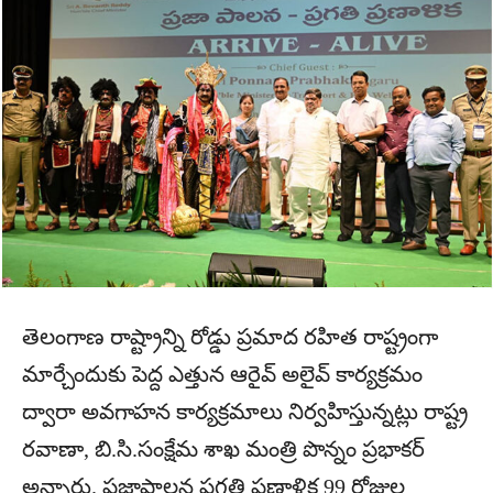
తెలంగాణ రాష్ట్రాన్ని రోడ్డు ప్రమాద రహిత రాష్ట్రంగా
మార్చేందుకు పెద్ద ఎత్తున ఆరైవ్ అలైవ్ కార్యక్రమం
ద్వారా అవగాహన కార్యక్రమాలు నిర్వహిస్తున్నట్లు రాష్ట్ర
రవాణా, బి.సి.సంక్షేమ శాఖ మంత్రి పొన్నం ప్రభాకర్
అన్నారు. ప్రజాపాలన ప్రగతి ప్రణాళిక 99 రోజుల