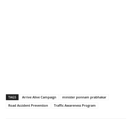
TAGS
Arrive Alive Campaign
minister ponnam prabhakar
Road Accident Prevention
Traffic Awareness Program