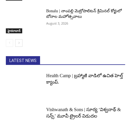
Bonalu | నాంపల్లి మెట్రోపాలిటన్ క్రిమినల్ కోర్టులో
బోనాల మహోత్సవాలు
August 3, 2026
హైదరాబాద్‌
LATEST NEWS
Health Camp | బ్రహ్మాజీ వాడిలో ఉచిత హెల్త్
క్యాంప్.
Vishwanath & Sons | సూర్య ‘విశ్వనాథ్ &
సన్స్’ మూవీ ట్రైలర్ విడుదల