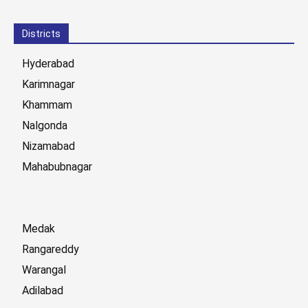
Districts
Hyderabad
Karimnagar
Khammam
Nalgonda
Nizamabad
Mahabubnagar
Medak
Rangareddy
Warangal
Adilabad