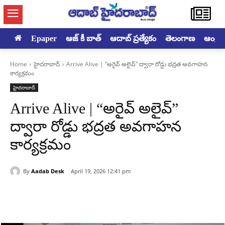
Epaper
ఆజ్ కీ బాత్
ఆదాబ్ ప్రత్యేకం
తెలంగాణ
ఆంధ్రప్ర
Home
హైదరాబాద్‌
Arrive Alive | “అరైవ్ అలైవ్” ద్వారా రోడ్డు భద్రత అవగాహన
కార్యక్రమం
హైదరాబాద్‌
Arrive Alive | “అరైవ్ అలైవ్”
ద్వారా రోడ్డు భద్రత అవగాహన
కార్యక్రమం
By
Aadab Desk
April 19, 2026 12:41 pm