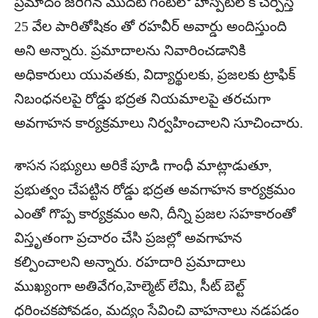
ప్రమాదం జరిగిన మొదటి గంటలో హాస్పిటల్ కి చేర్పిస్తే
25 వేల పారితోషికం తో రహవీర్ అవార్డు అందిస్తుంది
అని అన్నారు. ప్రమాదాలను నివారించడానికి
అధికారులు యువతకు, విద్యార్థులకు, ప్రజలకు ట్రాఫిక్
నిబంధనలపై రోడ్డు భద్రత నియమాలపై తరచుగా
అవగాహన కార్యక్రమాలు నిర్వహించాలని సూచించారు.
శాసన సభ్యులు అరికే పూడి గాంధీ మాట్లాడుతూ,
ప్రభుత్వం చేపట్టిన రోడ్డు భద్రత అవగాహన కార్యక్రమం
ఎంతో గొప్ప కార్యక్రమం అని, దీన్ని ప్రజల సహకారంతో
విస్తృతంగా ప్రచారం చేసి ప్రజల్లో అవగాహన
కల్పించాలని అన్నారు. రహదారి ప్రమాదాలు
ముఖ్యంగా అతివేగం,హెల్మెట్ లేమి, సీట్ బెల్ట్
ధరించకపోవడం, మద్యం సేవించి వాహనాలు నడపడం