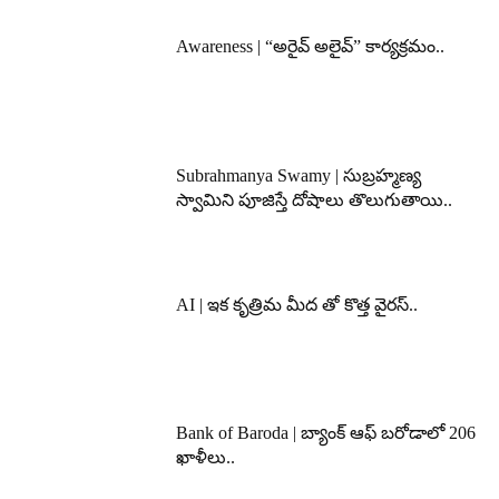
Awareness | “అరైవ్ అలైవ్” కార్యక్రమం..
Subrahmanya Swamy | సుబ్రహ్మణ్య
స్వామిని పూజిస్తే దోషాలు తొలుగుతాయి..
AI | ఇక కృత్రిమ మీద తో కొత్త వైరస్..
Bank of Baroda | బ్యాంక్‌ ఆఫ్‌ బరోడాలో 206
ఖాళీలు..