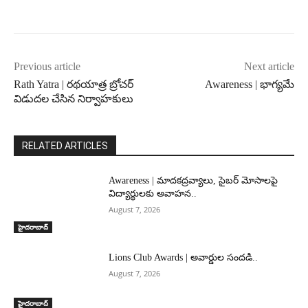
Previous article
Next article
Rath Yatra | రథయాత్ర బ్రోచర్
Awareness | భాగ్యమే
విడుదల చేసిన నిర్వాహకులు
RELATED ARTICLES
Awareness | మాదకద్రవ్యాలు, సైబర్ మోసాలపై
విద్యార్థులకు అవాహన..
August 7, 2026
హైదరాబాద్‌
Lions Club Awards | అవార్డుల సందడి..
August 7, 2026
హైదరాబాద్‌