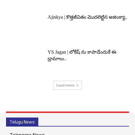
Ajinkya | కొత్తజీవితం మొదలెట్టిన అజింక్యా..
YS Jagan | లోకేష్ ను కాపాడేందుకే ఈ
డ్రామాలు..
Load more
Telugu News