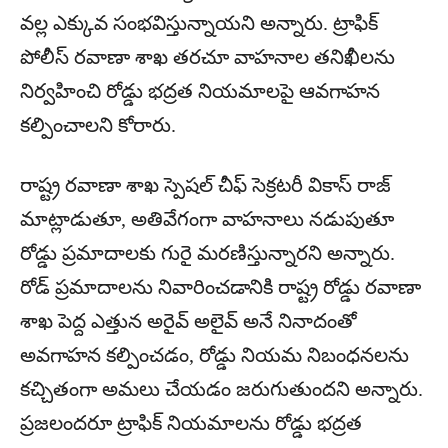
వల్ల ఎక్కువ సంభవిస్తున్నాయని అన్నారు. ట్రాఫిక్
పోలీస్ రవాణా శాఖ తరచూ వాహనాల తనిఖీలను
నిర్వహించి రోడ్డు భద్రత నియమాలపై ఆవగాహన
కల్పించాలని కోరారు.
రాష్ట్ర రవాణా శాఖ స్పెషల్ చీఫ్ సెక్రటరీ వికాస్ రాజ్
మాట్లాడుతూ, అతివేగంగా వాహనాలు నడుపుతూ
రోడ్డు ప్రమాదాలకు గురై మరణిస్తున్నారని అన్నారు.
రోడ్ ప్రమాదాలను నివారించడానికి రాష్ట్ర రోడ్డు రవాణా
శాఖ పెద్ద ఎత్తున అరైవ్ అలైవ్ అనే నినాదంతో
అవగాహన కల్పించడం, రోడ్డు నియమ నిబంధనలను
కచ్చితంగా అమలు చేయడం జరుగుతుందని అన్నారు.
ప్రజలందరూ ట్రాఫిక్ నియమాలను రోడ్డు భద్రత