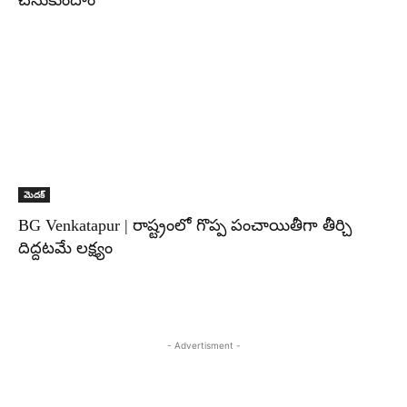
చేసుకుందాం
మెదక్‌
BG Venkatapur | రాష్ట్రంలో గొప్ప పంచాయితీగా తీర్చి
దిద్దటమే లక్ష్యం
- Advertisment -