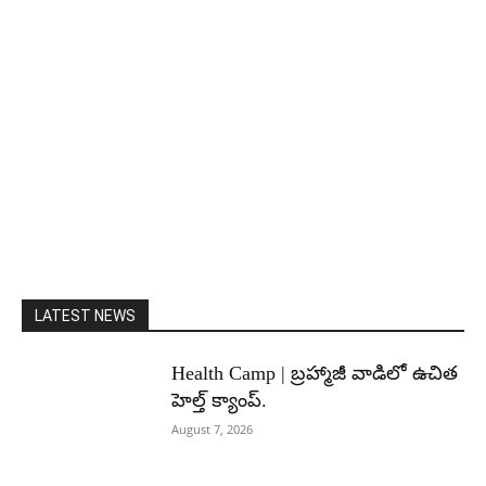
LATEST NEWS
Health Camp | బ్రహ్మాజీ వాడిలో ఉచిత
హెల్త్ క్యాంప్.
August 7, 2026