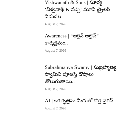
Vishwanath & Sons | సూర్య
‘విశ్వనాథ్ & సన్స్’ మూవీ ట్రైలర్
విడుదల
August 7, 2026
Awareness | “అరైవ్ అలైవ్”
కార్యక్రమం..
August 7, 2026
Subrahmanya Swamy | సుబ్రహ్మణ్య
స్వామిని పూజిస్తే దోషాలు
తొలుగుతాయి..
August 7, 2026
AI | ఇక కృత్రిమ మీద తో కొత్త వైరస్..
August 7, 2026