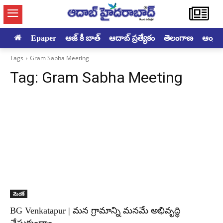
Epaper
ఆజ్ కీ బాత్
ఆదాబ్ ప్రత్యేకం
తెలంగాణ
ఆంధ్రప్ర
Tags
Gram Sabha Meeting
Tag:
Gram Sabha Meeting
మెదక్‌
BG Venkatapur | మన గ్రామాన్ని మనమే అభివృద్ధి