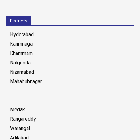
Districts
Hyderabad
Karimnagar
Khammam
Nalgonda
Nizamabad
Mahabubnagar
Medak
Rangareddy
Warangal
Adilabad