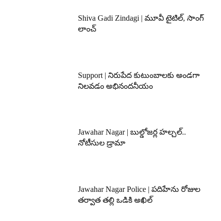
Shiva Gadi Zindagi | మూవీ టైటిల్, సాంగ్
లాంచ్
Support | నిరుపేద కుటుంబాలకు అండగా
నిలవడం అభినందనీయం
Jawahar Nagar | బుల్డోజర్ల హల్చల్..
నోటీసుల డ్రామా
Jawahar Nagar Police | పదిహేను రోజుల
తర్వాత తల్లి ఒడికి అఖిల్