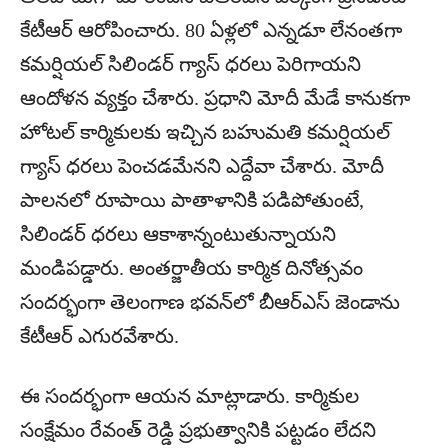
కేటీఆర్ ఆరోపించారు. 80 ఏళ్లలో ఎన్నడూ లేనంతగా
కమర్షియల్ సిలిండర్ గ్యాస్ ధరలు పెరిగాయని
ఆందోళన వ్యక్తం చేశారు. ప్రధాని మోదీ మేడే కానుకగా
హోటల్ కార్మికులకు ఇచ్చిన బహుమతి కమర్షియల్
గ్యాస్ ధరలు పెంచడమేనని ఎద్దేవా చేశారు. మోదీ
పాలనలో రూపాయి పాతాళానికి పడిపోతుంటే,
సిలిండర్ ధరలు ఆకాశాన్నంటుతున్నాయని
మండిపడ్డారు. అంతర్జాతీయ కార్మిక దినోత్సవం
సందర్భంగా తెలంగాణ భవన్‌లో బీఆర్ఎస్ జెండాను
కేటీఆర్ ఎగురవేశారు.
ఈ సందర్భంగా ఆయన మాట్లాడారు. కార్మికుల
సంక్షేమం రేవంత్ రెడ్డి ప్రభుత్వానికి పట్టడం లేదని