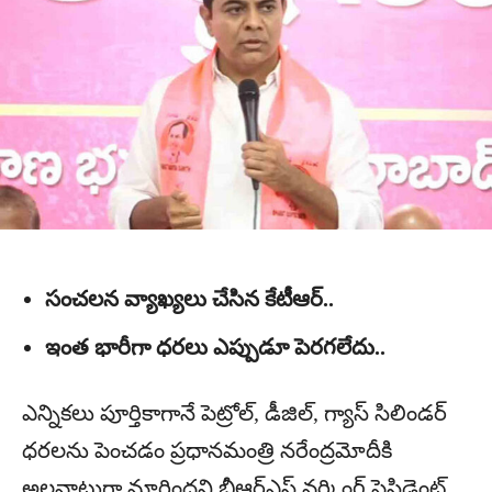
సంచలన వ్యాఖ్యలు చేసిన కేటీఆర్..
ఇంత భారీగా ధరలు ఎప్పుడూ పెరగలేదు..
ఎన్నికలు పూర్తికాగానే పెట్రోల్, డీజిల్, గ్యాస్ సిలిండర్
ధరలను పెంచడం ప్రధానమంత్రి నరేంద్రమోదీకి
అలవాటుగా మారిందని బీఆర్ఎస్ వర్కింగ్ ప్రెసిడెంట్