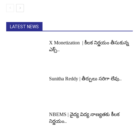
LATEST NEWS
X Monetization | కీలక నిర్ణయం తీసుకున్న
ఎక్స్..
Sunitha Reddy | తీర్పులు సరిగా లేవు..
NBEMS | వైద్య విద్య నాణ్యతకు కీలక
నిర్ణయం..