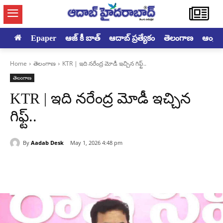
Epaper
ఆజ్ కీ బాత్
ఆదాబ్ ప్రత్యేకం
తెలంగాణ
ఆంధ్రప్ర
Home
తెలంగాణ
KTR | ఇది నరేంద్ర మోడీ ఇచ్చిన గిఫ్ట్..
తెలంగాణ
KTR | ఇది నరేంద్ర మోడీ ఇచ్చిన
గిఫ్ట్..
By
Aadab Desk
May 1, 2026 4:48 pm