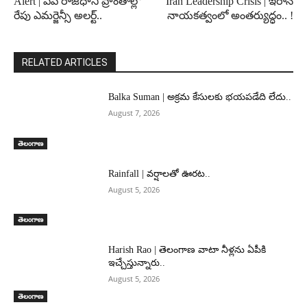
Alert | ఏపీ రాజధాని ప్రాంతాల్లో
Iran Leadership Crisis | ఇరాన్
రేపు ఎమర్జెన్సీ అలర్ట్..
నాయకత్వంలో అంతర్యుద్ధం.. !
RELATED ARTICLES
Balka Suman | అక్రమ కేసులకు భయపడేది లేదు..
August 7, 2026
తెలంగాణ
Rainfall | వర్షాలతో ఊరట..
August 5, 2026
తెలంగాణ
Harish Rao | తెలంగాణ వాటా నీళ్లను ఏపీకి
ఇచ్చేస్తున్నారు..
August 5, 2026
తెలంగాణ