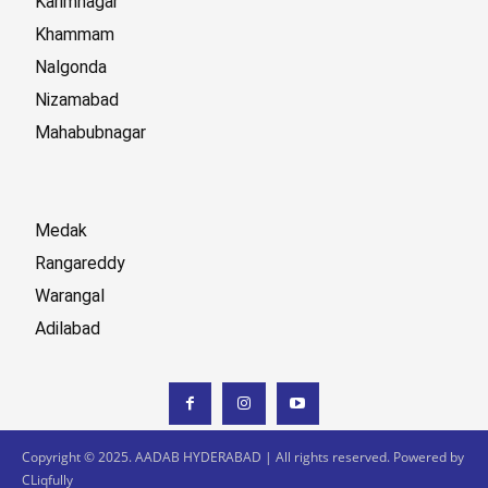
Karimnagar
Khammam
Nalgonda
Nizamabad
Mahabubnagar
Medak
Rangareddy
Warangal
Adilabad
Copyright © 2025. AADAB HYDERABAD | All rights reserved. Powered by
CLiqfully