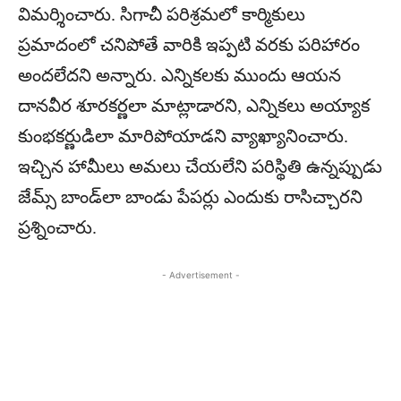
విమర్శించారు. సిగాచీ పరిశ్రమలో కార్మికులు
ప్రమాదంలో చనిపోతే వారికి ఇప్పటి వరకు పరిహారం
అందలేదని అన్నారు. ఎన్నికలకు ముందు ఆయన
దానవీర శూరకర్ణలా మాట్లాడారని, ఎన్నికలు అయ్యాక
కుంభకర్ణుడిలా మారిపోయాడని వ్యాఖ్యానించారు.
ఇచ్చిన హామీలు అమలు చేయలేని పరిస్థితి ఉన్నప్పుడు
జేమ్స్ బాండ్‌లా బాండు పేపర్లు ఎందుకు రాసిచ్చారని
ప్రశ్నించారు.
- Advertisement -