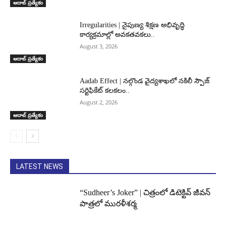
ఆదాబ్ ప్రత్యేకం
Irregularities | నైపుణ్య శిక్షణ అభివృద్ధి
కార్యక్రమాల్లో అవకతవకలు..
August 3, 2026
ఆదాబ్ ప్రత్యేకం
Aadab Effect | నల్గొండ వైద్యశాఖలో నకిలీ స్పౌజ్
సర్టిఫికేట్ కలకలం..
August 2, 2026
ఆదాబ్ ప్రత్యేకం
LATEST NEWS
“Sudheer’s Joker” | చిత్రంలో డిటెక్టివ్ జీవన్
పాత్రలో మురళీశర్మ