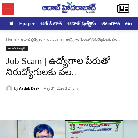
Epaper
ఆజ్ కీ బాత్
ఆదాబ్ ప్రత్యేకం
తెలంగాణ
ఆంధ్రప్ర
Home
ఆదాబ్ ప్రత్యేకం
Job Scam | ఉద్యోగాల పేరుతో నిరుద్యోగులకు వల..
ఆదాబ్ ప్రత్యేకం
Job Scam | ఉద్యోగాల పేరుతో
నిరుద్యోగులకు వల..
By
Aadab Desk
May 31, 2026 3:24 pm