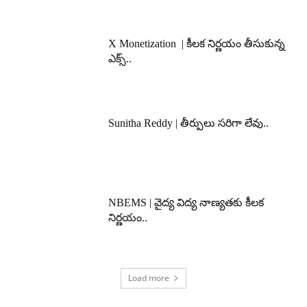
X Monetization | కీలక నిర్ణయం తీసుకున్న
ఎక్స్..
Sunitha Reddy | తీర్పులు సరిగా లేవు..
NBEMS | వైద్య విద్య నాణ్యతకు కీలక
నిర్ణయం..
Load more