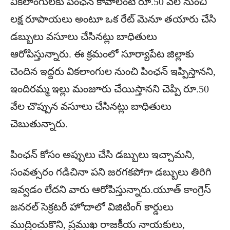
వికలాంగులకు పింఛన్ కావాలంటే రూ.50 వేల నుంచి
లక్ష రూపాయలు అంటూ ఒక రేట్ మెనూ తయారు చేసి
డబ్బులు వసూలు చేసినట్లు బాధితులు
ఆరోపిస్తున్నారు. ఈ క్రమంలో సూర్యాపేట జిల్లాకు
చెందిన ఇద్దరు వికలాంగుల నుంచి పింఛన్ ఇప్పిస్తానని,
ఇందిరమ్మ ఇల్లు మంజూరు చేయిస్తానని చెప్పి రూ.50
వేల చొప్పున వసూలు చేసినట్లు బాధితులు
చెబుతున్నారు.
పింఛన్ కోసం అప్పులు చేసి డబ్బులు ఇచ్చామని,
సంవత్సరం గడిచినా పని జరగకపోగా డబ్బులు తిరిగి
ఇవ్వడం లేదని వారు ఆరోపిస్తున్నారు.యూత్ కాంగ్రెస్
జనరల్ సెక్రటరీ హోదాలో విజిటింగ్ కార్డులు
ముద్రించుకొని, ప్రముఖ రాజకీయ నాయకులు,