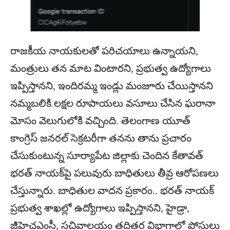
రాజకీయ నాయకులతో పరిచయాలు ఉన్నాయని,
మంత్రులు తన మాట వింటారని, ప్రభుత్వ ఉద్యోగాలు
ఇప్పిస్తానని, ఇందిరమ్మ ఇండ్లు మంజూరు చేయిస్తానని
నమ్మబలికి లక్షల రూపాయలు వసూలు చేసిన ఘరానా
మోసం వెలుగులోకి వచ్చింది. తెలంగాణ యూత్
కాంగ్రెస్ జనరల్ సెక్రటరీగా తనను తాను ప్రచారం
చేసుకుంటున్న సూర్యాపేట జిల్లాకు చెందిన కేతావత్
భరత్ నాయక్‌పై పలువురు బాధితులు తీవ్ర ఆరోపణలు
చేస్తున్నారు. బాధితుల వాదన ప్రకారం.. భరత్ నాయక్
ప్రభుత్వ శాఖల్లో ఉద్యోగాలు ఇప్పిస్తానని, హైడ్రా,
జీహెచఎంసీ, సచివాలయం తదితర విభాగాల్లో పోస్టులు