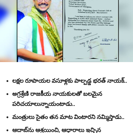
లక్షల రూపాయల వసూళ్లకు పాల్పడ్డ భరత్ నాయక్..
అగ్రశ్రేణి రాజకీయ నాయకులతో బలమైన
పరిచయాలున్నాయంటాడు..
మంత్రులు సైతం తన మాట వింటారని నమ్మిస్తాడు..
ఆదాబ్‌ను ఆశ్రయించి, ఆధారాలు ఇచ్చిన