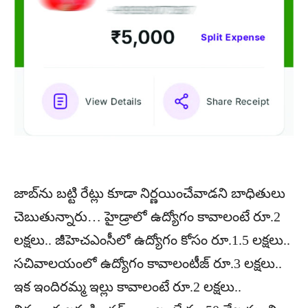
జాబ్‌ను బట్టి రేట్లు కూడా నిర్ణయించేవాడని బాధితులు
చెబుతున్నారు… హైడ్రాలో ఉద్యోగం కావాలంటే రూ.2
లక్షలు.. జీహెచఎంసీలో ఉద్యోగం కోసం రూ.1.5 లక్షలు..
సచివాలయంలో ఉద్యోగం కావాలంటీజ్ రూ.3 లక్షలు..
ఇక ఇందిరమ్మ ఇల్లు కావాలంటే రూ.2 లక్షలు..