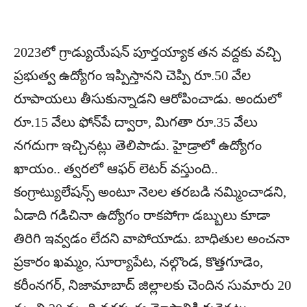
2023లో గ్రాడ్యుయేషన్ పూర్తయ్యాక తన వద్దకు వచ్చి
ప్రభుత్వ ఉద్యోగం ఇప్పిస్తానని చెప్పి రూ.50 వేల
రూపాయలు తీసుకున్నాడని ఆరోపించాడు. అందులో
రూ.15 వేలు ఫోన్‌పే ద్వారా, మిగతా రూ.35 వేలు
నగదుగా ఇచ్చినట్లు తెలిపాడు. హైడ్రాలో ఉద్యోగం
ఖాయం.. త్వరలో ఆఫర్ లెటర్ వస్తుంది..
కంగ్రాట్యులేషన్స్ అంటూ నెలల తరబడి నమ్మించాడని,
ఏడాది గడిచినా ఉద్యోగం రాకపోగా డబ్బులు కూడా
తిరిగి ఇవ్వడం లేదని వాపోయాడు. బాధితుల అంచనా
ప్రకారం ఖమ్మం, సూర్యాపేట, నల్గొండ, కొత్తగూడెం,
కరీంనగర్, నిజామాబాద్ జిల్లాలకు చెందిన సుమారు 20