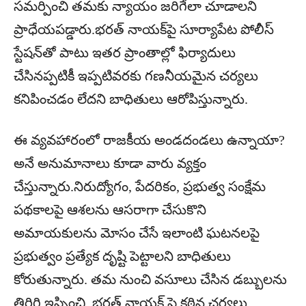
సమర్పించి తమకు న్యాయం జరిగేలా చూడాలని
ప్రాధేయపడ్డారు.భరత్ నాయక్‌పై సూర్యాపేట పోలీస్
స్టేషన్‌తో పాటు ఇతర ప్రాంతాల్లో ఫిర్యాదులు
చేసినప్పటికీ ఇప్పటివరకు గణనీయమైన చర్యలు
కనిపించడం లేదని బాధితులు ఆరోపిస్తున్నారు.
ఈ వ్యవహారంలో రాజకీయ అండదండలు ఉన్నాయా?
అనే అనుమానాలు కూడా వారు వ్యక్తం
చేస్తున్నారు.నిరుద్యోగం, పేదరికం, ప్రభుత్వ సంక్షేమ
పథకాలపై ఆశలను ఆసరాగా చేసుకొని
అమాయకులను మోసం చేసే ఇలాంటి ఘటనలపై
ప్రభుత్వం ప్రత్యేక దృష్టి పెట్టాలని బాధితులు
కోరుతున్నారు. తమ నుంచి వసూలు చేసిన డబ్బులను
తిరిగి ఇప్పించి, భరత్ నాయక్ పై కఠిన చర్యలు