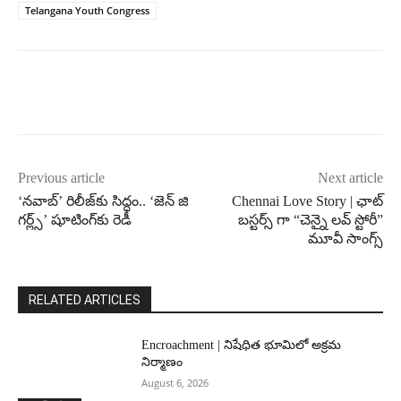
Telangana Youth Congress
Previous article
Next article
‘నవాబ్’ రిలీజ్‌కు సిద్ధం.. ‘జెన్ జి
Chennai Love Story | ఛాట్
గర్ల్స్’ షూటింగ్‌కు రెడీ
బస్టర్స్ గా “చెన్నై లవ్ స్టోరీ”
మూవీ సాంగ్స్
RELATED ARTICLES
Encroachment | నిషేధిత భూమిలో అక్రమ
నిర్మాణం
August 6, 2026