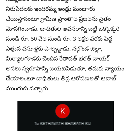
నిరుపేదలకు ఇందిరమ్మ ఇండ్లు మంజూరు
చేయిస్తానంటూ గ్రామీణ ప్రాంతాల ప్రజలను సైతం
మోసగించాడు. బాధితుల అవసరాన్ని బట్టి ఒక్కొక్కరి
నుండి రూ. 50 వేల నుండి రూ. 3 లక్షల వరకు పెద్ద
ఎత్తున వసూళ్లకు పాల్పడ్డాడు. నల్గొండ జిల్లా,
మిర్యాలగూడకు చెందిన కేతావత్ భరత్ నాయక్
అసలు స్వరూపాన్ని బయటపెడుతూ, తమకు న్యాయం
చేయాలంటూ బాధితులు తీవ్ర ఆరోపణలతో ఆదాబ్
ముందుకు వచ్చారు..