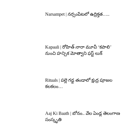
Narsampet | నర్సంపేటలో ఉద్రిక్తత…..
Kapaali | రోహిత్ నారా మూవీ ‘కపాలి’
నుంచి హన్సిక మోత్వాని ఫస్ట్ లుక్
Rituals | పల్లె గడ్డ తండాలో క్షుద్ర పూజల
కలకలం…
Aaj Ki Baath | బోనం.. వేల ఏండ్ల తెలంగాణ
సంస్కృతి