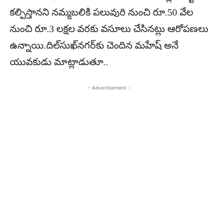
కల్పిస్తానని నమ్మబలికి పలువురి నుంచి రూ.50 వేల
నుంచి రూ.3 లక్షల వరకు వసూలు చేసినట్లు ఆరోపణలు
ఉన్నాయి.దిల్‌సుఖ్‌నగర్‌కు చెందిన మహేష్ అనే
యువకుడు మాట్లాడుతూ..
- Advertisement -