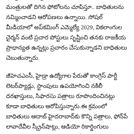
మంత్రులతో దిగిన ఫోటోలను చూపిస్తూ.. బాధితులను
నమ్మించాడని ఆరోపణలు ఉన్నాయి. సోషల్
మీడియాలో అప్‌కమింగ్ ఎమ్మెల్యే 2029, వికలాంగుల
చైర్మన్ వంటి ప్రచార పోస్టులు సృష్టించి తనకు రాజకీయ
ప్రాధాన్యత ఉన్నట్లు ప్రచారం చేసుకున్నాడని బాధితులు
చెబుతున్నారు.
జీహెచఎంసీ, హైడ్రా ఉద్యోగాల పేరుతో కాంగ్రెస్ పార్టీ
లెటర్‌ప్యాడ్లు, స్టాంపులు ఉపయోగించి నకిలీ
దరఖాస్తులు, సిఫారసు పత్రాలు రూపొందించినట్లు
కూడా బాధితులు ఆరోపిస్తున్నారు.ఈ క్రమంలో
బాధితులు ఆదాబ్ హైదరాబాద్‌కు కొన్ని పత్రాలు, ఫోన్‌పే
లావాదేవీల స్క్రీన్‌షాట్లు, ఆడియో రికార్డింగులు