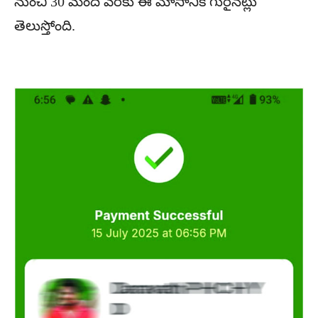
నుంచి 30 మంది వరకు ఈ మోసానికి గురైనట్లు
తెలుస్తోంది.