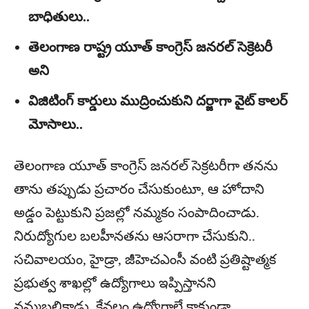
బాధితులు..
తెలంగాణ రాష్ట్ర యూత్ కాంగ్రెస్ జనరల్ సెక్రెటరీ
అని
విజిటింగ్ కార్డులు ముద్రించుకుని దర్జాగా వైట్ కాలర్
మోసాలు..
తెలంగాణ యూత్ కాంగ్రెస్ జనరల్ సెక్రటరీగా తనను
తాను తప్పుడు ప్రచారం చేసుకుంటూ, ఆ హోదాని
అడ్డం పెట్టుకుని ప్రజల్లో నమ్మకం సంపాదించాడు.
నిరుద్యోగుల బలహీనతను ఆసరాగా చేసుకుని..
సచివాలయం, హైడ్రా, జీహెచఎంసీ వంటి ప్రతిష్టాత్మక
ప్రభుత్వ శాఖల్లో ఉద్యోగాలు ఇప్పిస్తానని
నమ్మబలికాడు. కేవలం ఉద్యోగాలే కాకుండా,