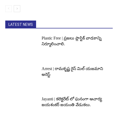
LATEST NEWS
Plastic Free | ప్రజలు ప్లాస్టిక్ వాడకాన్ని
నిర్మూలించాలి.
Arrest | రామకృష్ణ రైస్ మిల్ యజమాని
అరెస్ట్
Jayanti | కలెక్టరేట్ లో ఘనంగా ఆచార్య
జయశంకర్ జయంతి వేడుకలు.