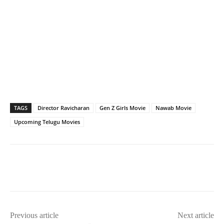
TAGS
Director Ravicharan
Gen Z Girls Movie
Nawab Movie
Upcoming Telugu Movies
Previous article
Next article