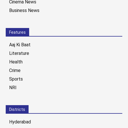
Cinema News
Business News
Features
Aaj Ki Baat
Literature
Health
Crime
Sports
NRI
Districts
Hyderabad