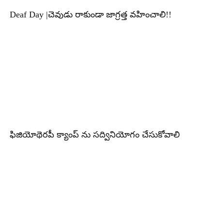
Deaf Day |చెవుడు రాకుండా జాగ్రత్త వహించాలి!!
ఫిజియోథెరపీ క్యాంప్ ను సద్వినియోగం చేసుకోవాలి