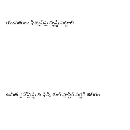
యువతులు ఫిట్నెస్‌పై దృష్టి పెట్టాలి
ఉచిత రైనోప్లాస్టీ & ఫేషియల్ ప్లాస్టిక్ సర్జరీ శిబిరం