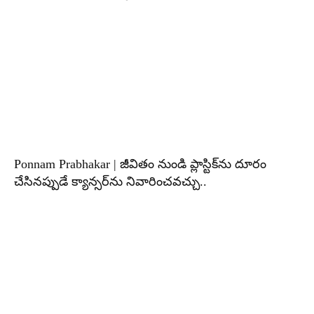
Ponnam Prabhakar | జీవితం నుండి ప్లాస్టిక్‌ను దూరం
చేసినప్పుడే క్యాన్సర్‌ను నివారించవచ్చు..