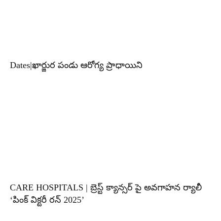
Dates|ఖార్జుర పండు ఆరోగ్య ప్రాధాయిని
CARE HOSPITALS | బ్రెస్ట్ క్యాన్సర్ పై అవగాహన ర్యాలీ
‘పింక్ విక్టరీ రన్ 2025’