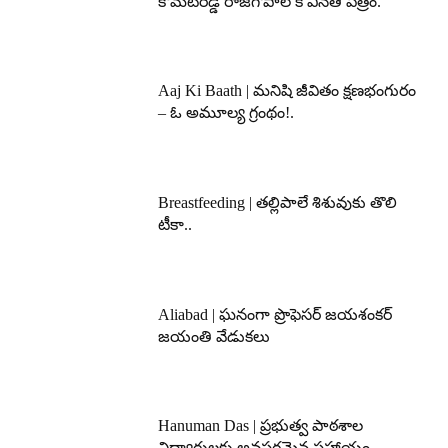
కోమటిరెడ్డి రాజగోపాల్ కి వినతి పత్రం.
Aaj Ki Baath | మనిషి జీవితం క్షణభంగురం
– ఓ అమూల్య గ్రంథం!.
Breastfeeding | తల్లిపాలే శిశువుకు తొలి
టీకా..
Aliabad | ఘనంగా ప్రొఫెసర్ జయశంకర్
జయంతి వేడుకలు
Hanuman Das | ప్రభుత్వ పాఠశాల
విద్యార్థులకు అవసరమైన సహాయం