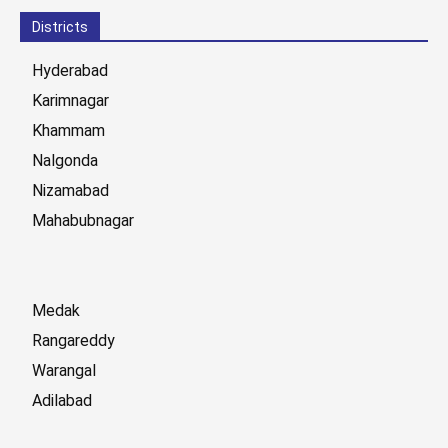
Districts
Hyderabad
Karimnagar
Khammam
Nalgonda
Nizamabad
Mahabubnagar
Medak
Rangareddy
Warangal
Adilabad