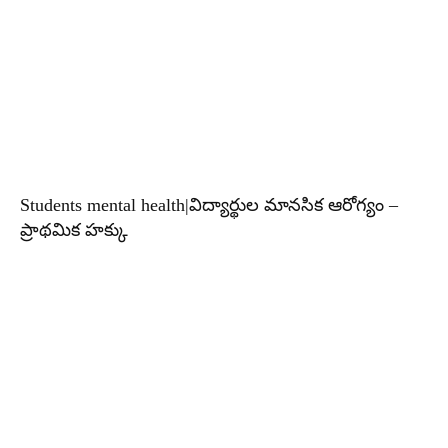
Students mental health|విద్యార్థుల మానసిక ఆరోగ్యం –
ప్రాథమిక హక్కు