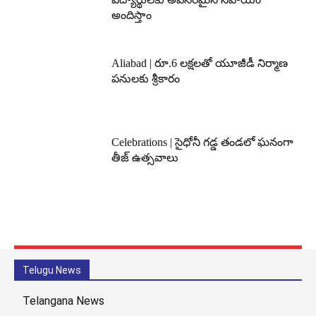
అందిస్తాం
Aliabad | రూ.6 లక్షలతో యూజీడీ నిర్మాణ
పనులకు శ్రీకారం
Celebrations | సైధోనీ గడ్డ తండలో ఘనంగా
తీజ్ ఉత్సవాలు
Telugu News
Telangana News