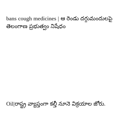
bans cough medicines | ఆ రెండు దగ్గుమందులపై
తెలంగాణ ప్రభుత్వం నిషేధం
Oil|రాష్ట్ర వ్యాప్తంగా కల్తీ నూనె విక్రయాల జోరు.