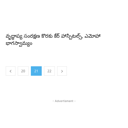
వృద్ధాప్య సంరక్షణ కొరకు కేర్ హాస్పిటల్స్, ఎమోహా
భాగస్వామ్యం
20
21
22
- Advertisment -