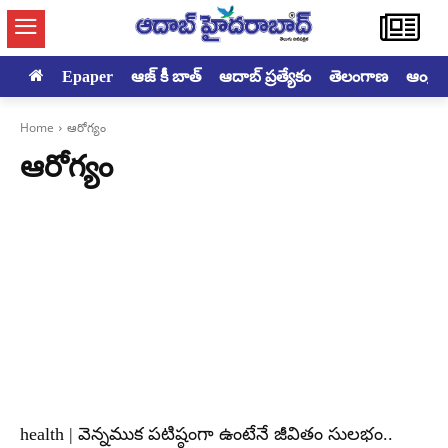
Epaper
ఆజ్ కీ బాత్
ఆదాబ్ ప్రత్యేకం
తెలంగాణ
ఆంధ్రప్ర
Home
ఆరోగ్యం
ఆరోగ్యం
health | వెన్నముక పటిష్ఠంగా ఉంటేనే జీవితం సులభం..