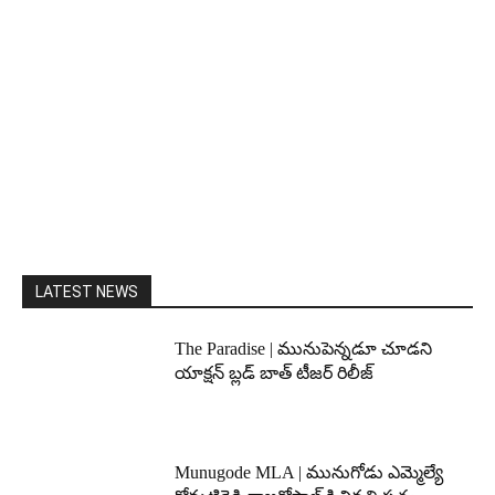
LATEST NEWS
The Paradise | మునుపెన్నడూ చూడని
యాక్షన్ బ్లడ్ బాత్ టీజర్ రిలీజ్
Munugode MLA | మునుగోడు ఎమ్మెల్యే