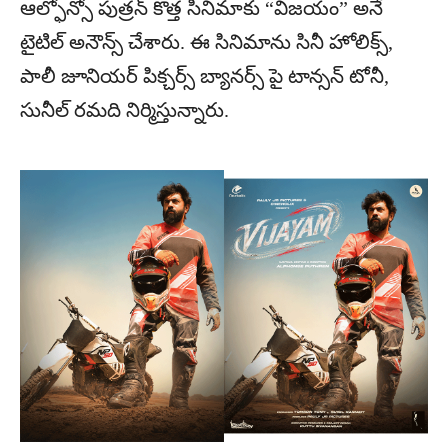
ఆల్ఫోన్సో పుత్రన్ కొత్త సినిమాకు “విజయం” అనే
టైటిల్ అనౌన్స్ చేశారు. ఈ సినిమాను సినీ హోలిక్స్,
పాలీ జూనియర్ పిక్చర్స్ బ్యానర్స్ పై టాన్సన్ టోనీ,
సునీల్ రమది నిర్మిస్తున్నారు.