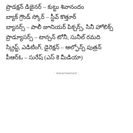
ప్రొడక్షన్ డిజైనర్ – కుట్టు శివానందం
బ్యాక్ గ్రౌండ్ స్కోర్ – స్టీవ్ కొత్తూర్
బ్యానర్స్ – పాలీ జూనియర్ పిక్చర్స్, సినీ హోలిక్స్
ప్రొడ్యూసర్స్ – టాన్సన్ టోనీ, సునీల్ రమది
స్క్రిప్ట్, ఎడిటింగ్, డైరెక్షన్ – ఆల్ఫోన్స్ పుత్రన్
పీఆర్ఓ – సురేష్ (ఎస్ కె మీడియా)
- Advertisement -