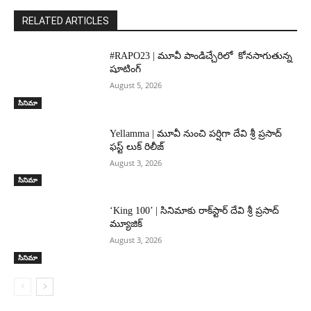
RELATED ARTICLES
#RAPO23 | మూవీ పాండిచ్చేరిలో కోనసాగుతున్న
షూటింగ్
August 5, 2026
సినిమా
Yellamma | మూవీ నుంచి పర్షిగా దేవి శ్రీ ప్రసాద్
ఫస్ట్ లుక్ రిలీజ్
August 3, 2026
సినిమా
‘King 100’ | సినిమాకు రాక్‌స్టార్ దేవి శ్రీ ప్రసాద్
మ్యూజిక్
August 3, 2026
సినిమా