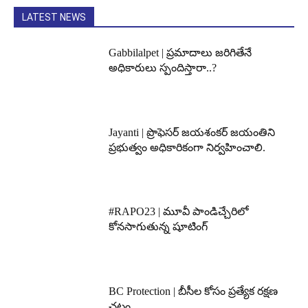
LATEST NEWS
Gabbilalpet | ప్రమాదాలు జరిగితేనే
అధికారులు స్పందిస్తారా..?
Jayanti | ప్రొఫెసర్ జయశంకర్ జయంతిని
ప్రభుత్వం అధికారికంగా నిర్వహించాలి.
#RAPO23 | మూవీ పాండిచ్చేరిలో
కోనసాగుతున్న షూటింగ్
BC Protection | బీసీల కోసం ప్రత్యేక రక్షణ
చట్టం..