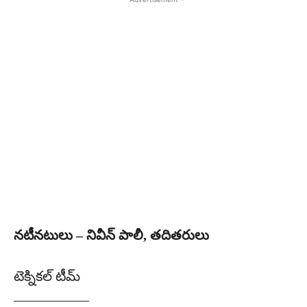
నటీనటులు – నివీన్ పాలీ, తదితరులు
టెక్నికల్ టీమ్
—————–