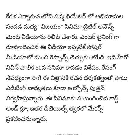
కేరళ ఎర్నాకుళంలోని పద్మ థియేటర్ లో అభిమానుల
సందడి మధ్య “విజయం” సినిమా టైటిల్ అనౌన్స్
మెంట్ వీడియోను రిలీజ్ చేశారు. ఎంటర్ టైనింగ్ గా
రూపొందించిన ఈ వీడియో ఇప్పటికే సోషల్
మీడియాలో మంచి రెస్పాన్స్ తెచ్చుకుంటోంది. ఇది హీరో
నివీన్ పాలీకి 50వ సినిమా కావడం విశేషం. రేసింగ్
నేపథ్యంగా సాగే ఈ చిత్రానికి రచన దర్శకత్వంతో పాటు
ఎడిటింగ్ బాధ్యతలు కూడా ఆల్ఫోన్స్ పుత్రన్
నిర్వహిస్తున్నారు. ఈ సినిమాకు సంబంధించిన కాస్ట్
అండ్ క్రూ, ఇతర డీటెయిల్స్ త్వరలో మేకర్స్
ప్రకటించనున్నారు.
- Advertisement -