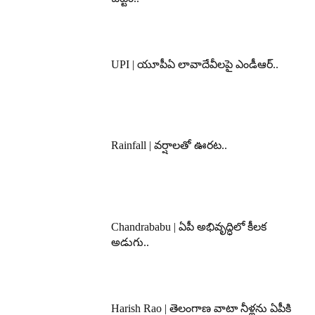
UPI | యూపీఏ లావాదేవీలపై ఎండీఆర్..
Rainfall | వర్షాలతో ఊరట..
Chandrababu | ఏపీ అభివృద్ధిలో కీలక
అడుగు..
Harish Rao | తెలంగాణ వాటా నీళ్లను ఏపీకి