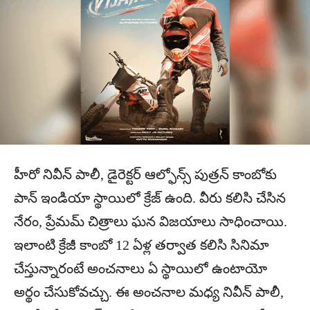
హీరో నివీన్ పాలీ, డైరెక్టర్ ఆల్ఫోన్స్ పుత్రన్ కాంబోకు
పాన్ ఇండియా స్థాయిలో క్రేజ్ ఉంది. వీరు కలిసి చేసిన
నేరం, ప్రేమమ్ చిత్రాలు ఘన విజయాలు సాధించాయి.
ఇలాంటి క్రేజీ కాంబో 12 ఏళ్ల తర్వాత కలిసి సినిమా
చేస్తున్నారంటే అంచనాలు ఏ స్థాయిలో ఉంటాయో
అర్థం చేసుకోవచ్చు. ఈ అంచనాల మధ్య నివీన్ పాలీ,