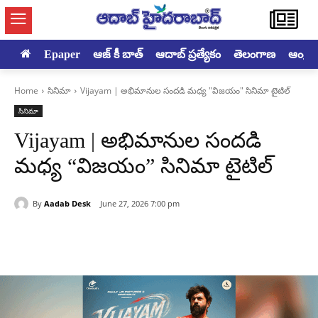
Epaper
ఆజ్ కీ బాత్
ఆదాబ్ ప్రత్యేకం
తెలంగాణ
ఆంధ్రప్ర
Home
సినిమా
Vijayam | అభిమానుల సందడి మధ్య "విజయం" సినిమా టైటిల్
సినిమా
Vijayam | అభిమానుల సందడి
మధ్య “విజయం” సినిమా టైటిల్
By
Aadab Desk
June 27, 2026 7:00 pm