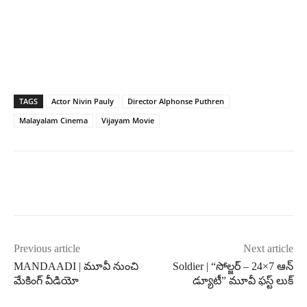
TAGS
Actor Nivin Pauly
Director Alphonse Puthren
Malayalam Cinema
Vijayam Movie
Previous article
Next article
MANDAADI | మూవీ నుంచి
Soldier | “సోల్జర్ – 24×7 ఆన్
మేకింగ్ వీడియో
డ్యూటీ” మూవీ ఫస్ట్ లుక్