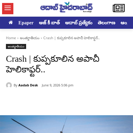
Epaper
ఆజ్ కీ బాత్
ఆదాబ్ ప్రత్యేకం
తెలంగాణ
ఆంధ్రప్ర
Home
అంతర్జాతీయం
Crash | కుప్పకూలిన అపాచీ హెలికాఫ్టర్..
అంతర్జాతీయం
Crash | కుప్పకూలిన అపాచీ
హెలికాఫ్టర్..
By
Aadab Desk
June 9, 2026 5:06 pm