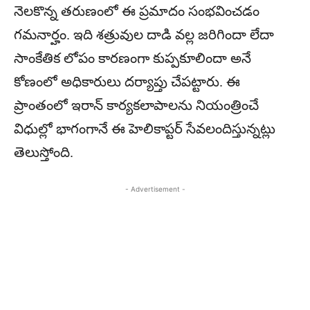
నెలకొన్న తరుణంలో ఈ ప్రమాదం సంభవించడం
గమనార్హం. ఇది శత్రువుల దాడి వల్ల జరిగిందా లేదా
సాంకేతిక లోపం కారణంగా కుప్పకూలిందా అనే
కోణంలో అధికారులు దర్యాప్తు చేపట్టారు. ఈ
ప్రాంతంలో ఇరాన్ కార్యకలాపాలను నియంత్రించే
విధుల్లో భాగంగానే ఈ హెలికాప్టర్ సేవలందిస్తున్నట్లు
తెలుస్తోంది.
- Advertisement -