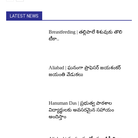
LATEST NEWS
Breastfeeding | తల్లిపాలే శిశువుకు తొలి
టీకా..
Aliabad | ఘనంగా ప్రొఫెసర్ జయశంకర్
జయంతి వేడుకలు
Hanuman Das | ప్రభుత్వ పాఠశాల
విద్యార్థులకు అవసరమైన సహాయం
అందిస్తాం