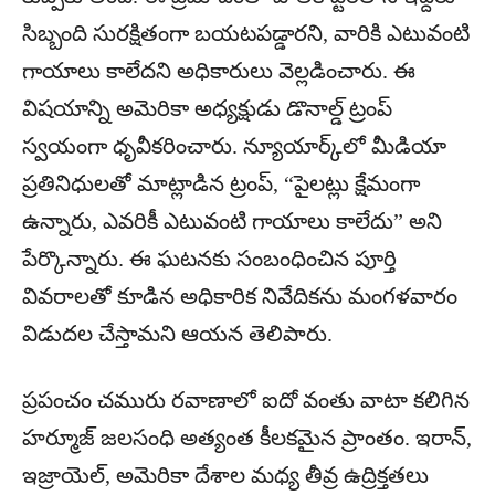
సిబ్బంది సురక్షితంగా బయటపడ్డారని, వారికి ఎటువంటి
గాయాలు కాలేదని అధికారులు వెల్లడించారు. ఈ
విషయాన్ని అమెరికా అధ్యక్షుడు డొనాల్డ్ ట్రంప్
స్వయంగా ధృవీకరించారు. న్యూయార్క్‌లో మీడియా
ప్రతినిధులతో మాట్లాడిన ట్రంప్, “పైలట్లు క్షేమంగా
ఉన్నారు, ఎవరికీ ఎటువంటి గాయాలు కాలేదు” అని
పేర్కొన్నారు. ఈ ఘటనకు సంబంధించిన పూర్తి
వివరాలతో కూడిన అధికారిక నివేదికను మంగళవారం
విడుదల చేస్తామని ఆయన తెలిపారు.
ప్రపంచం చమురు రవాణాలో ఐదో వంతు వాటా కలిగిన
హర్మూజ్ జలసంధి అత్యంత కీలకమైన ప్రాంతం. ఇరాన్,
ఇజ్రాయెల్, అమెరికా దేశాల మధ్య తీవ్ర ఉద్రిక్తతలు