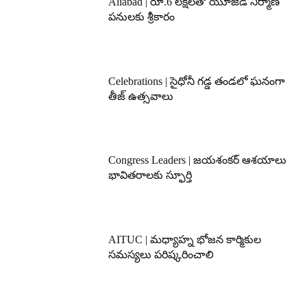
Aliabad | రూ.6 లక్షలతో యూజీడీ నిర్మాణ
పనులకు శ్రీకారం
Celebrations | సైధోనీ గడ్డ తండలో ఘనంగా
తీజ్ ఉత్సవాలు
Congress Leaders | జయశంకర్ ఆశయాలు
భావితరాలకు స్ఫూర్తి
AITUC | మధ్యాహ్న భోజన కార్మికుల
సమస్యలు పరిష్కరించాలి