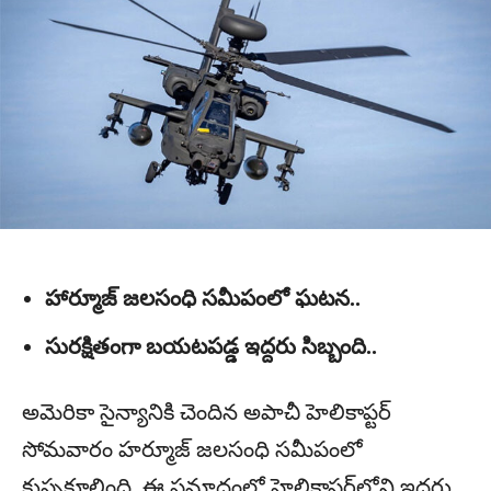
హార్మూజ్ జలసంధి సమీపంలో ఘటన..
సురక్షితంగా బయటపడ్డ ఇద్దరు సిబ్బంది..
అమెరికా సైన్యానికి చెందిన అపాచీ హెలికాప్టర్
సోమవారం హర్మూజ్ జలసంధి సమీపంలో
కుప్పకూలింది. ఈ ప్రమాదంలో హెలికాప్టర్‌లోని ఇద్దరు