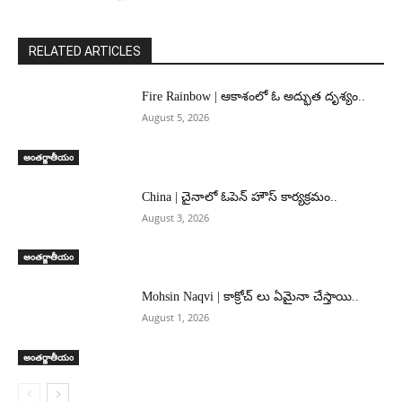
RELATED ARTICLES
Fire Rainbow | ఆకాశంలో ఓ అద్భుత దృశ్యం..
August 5, 2026
అంతర్జాతీయం
China | చైనాలో ఓపెన్ హౌస్ కార్యక్రమం..
August 3, 2026
అంతర్జాతీయం
Mohsin Naqvi | కాక్రోచ్ లు ఏమైనా చేస్తాయి..
August 1, 2026
అంతర్జాతీయం