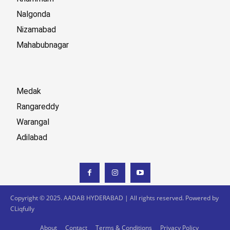
Nalgonda
Nizamabad
Mahabubnagar
Medak
Rangareddy
Warangal
Adilabad
Copyright © 2025. AADAB HYDERABAD | All rights reserved. Powered by
CLiqfully
About
Contact
Terms & Conditions
Privacy Policy