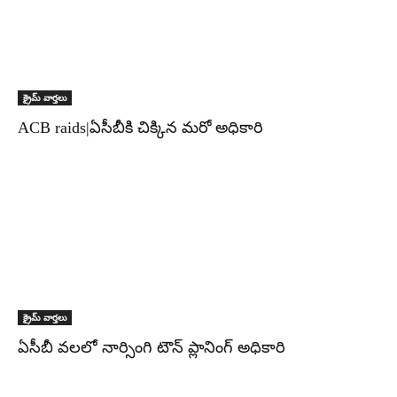
క్రైమ్ వార్తలు
ACB raids|ఏసీబీకి చిక్కిన మరో అధికారి
క్రైమ్ వార్తలు
ఏసీబీ వలలో నార్సింగి టౌన్ ప్లానింగ్ అధికారి