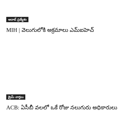
ఆదాబ్ ప్రత్యేకం
MIH | వెలుగులోకి అక్రమాలు ఎమ్ఐహెచ్
క్రైమ్ వార్తలు
ACB: ఏసీబీ వలలో ఒకే రోజు నలుగురు అధికారులు