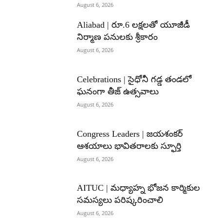
August 6, 2026
Aliabad | రూ.6 లక్షలతో యూజీడీ
నిర్మాణ పనులకు శ్రీకారం
August 6, 2026
Celebrations | సైధోనీ గడ్డ తండలో
ఘనంగా తీజ్ ఉత్సవాలు
August 6, 2026
Congress Leaders | జయశంకర్
ఆశయాలు భావితరాలకు స్ఫూర్తి
August 6, 2026
AITUC | మధ్యాహ్న భోజన కార్మికుల
సమస్యలు పరిష్కరించాలి
August 6, 2026