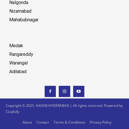
Nalgonda
Nizamabad
Mahabubnagar
Medak
Rangareddy
Warangal
Adilabad
Copyright © 2025. AADAB HYDERABAD | All rights reserved. Powered by
CLiqfully
About
Contact
Terms & Conditions
Privacy Policy