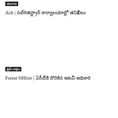
తెలంగాణ
Acb | సబ్‌రిజిస్ట్రార్ కార్యాలయాల్లో తనిఖీలు
క్రైమ్ వార్తలు
Forest Officer | ఏసీబీకి దొరికిన అటవీ అధికారి