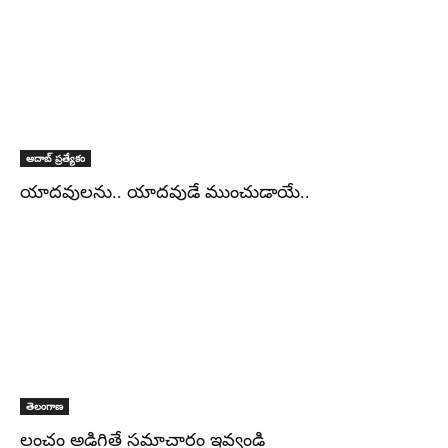
ఆదాబ్ ప్రత్యేకం
యాద‌వుల‌ను.. యాద‌వుడే ముంచుడాయే..
తెలంగాణ
లంచం అడిగితే సమాచారం ఇవ్వండి