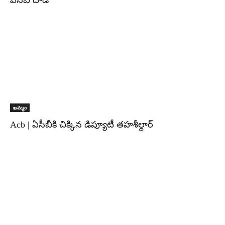
ఏసీబీ దాడి
ఖమ్మం
Acb | ఏసీబీకి చిక్కిన డిప్యూటీ తహశీల్దార్