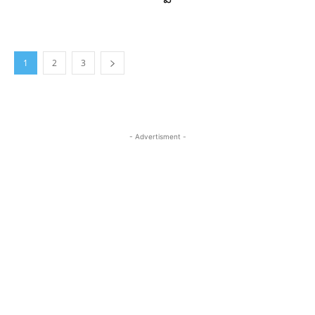
1
2
3
- Advertisment -