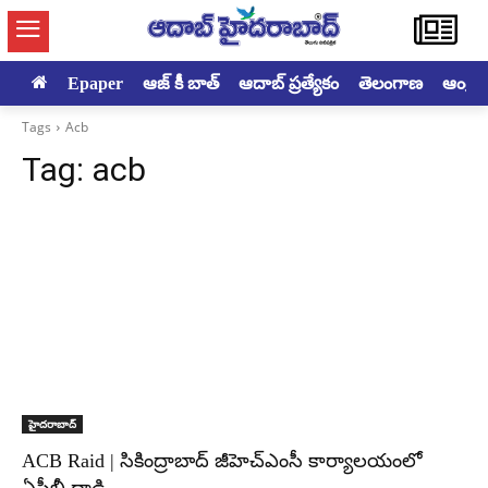
Epaper
ఆజ్ కీ బాత్
ఆదాబ్ ప్రత్యేకం
తెలంగాణ
ఆంధ్రప్ర
Tags
Acb
Tag:
acb
హైదరాబాద్‌
ACB Raid | సికింద్రాబాద్ జీహెచ్‌ఎంసీ కార్యాలయంలో