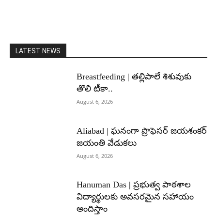
LATEST NEWS
Breastfeeding | తల్లిపాలే శిశువుకు
తొలి టీకా..
August 6, 2026
Aliabad | ఘనంగా ప్రొఫెసర్ జయశంకర్
జయంతి వేడుకలు
August 6, 2026
Hanuman Das | ప్రభుత్వ పాఠశాల
విద్యార్థులకు అవసరమైన సహాయం
అందిస్తాం