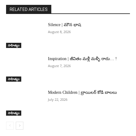
RELATED ARTICLES
Silence | మౌన భాష
August 8, 2026
సాహిత్యం
Inspiration | జీవితం మళ్లీ మళ్ళీ రాదు… !
August 7, 2026
సాహిత్యం
Modern Children | బ్రాయిలర్ కోడి బాలలు
July 22, 2026
సాహిత్యం