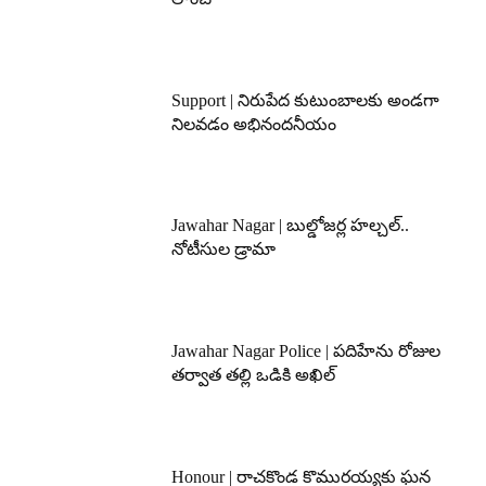
Support | నిరుపేద కుటుంబాలకు అండగా
నిలవడం అభినందనీయం
Jawahar Nagar | బుల్డోజర్ల హల్చల్..
నోటీసుల డ్రామా
Jawahar Nagar Police | పదిహేను రోజుల
తర్వాత తల్లి ఒడికి అఖిల్
Honour | రాచకొండ కొమురయ్యకు ఘన