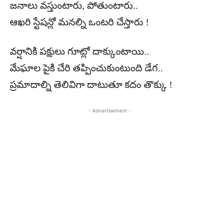
జనాలు వస్తుంటారు, పోతుంటారు..
ఆఖరి స్టేషన్లో మనల్ని ఒంటరి చేస్తారు !
వర్షానికి పక్షులు గూట్లో దాక్కుంటాయి..
మేఘాల పైకి చేరి తప్పించుకుంటుంది డేగ..
ప్రమాదాల్ని తెలివిగా దాటుతూ కదం తొక్కు !
- Advertisement -