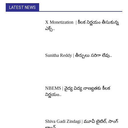
LATEST NEWS
X Monetization | కీలక నిర్ణయం తీసుకున్న
ఎక్స్..
Sunitha Reddy | తీర్పులు సరిగా లేవు..
NBEMS | వైద్య విద్య నాణ్యతకు కీలక
నిర్ణయం..
Shiva Gadi Zindagi | మూవీ టైటిల్, సాంగ్
లాంచ్