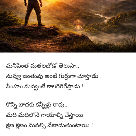
మనిషెంత మతలబోడో తెలుసా..
నువ్వు జంతువు అంటే గుర్రుగా చూస్తాడు
సింహం నువ్వంటే కాలరెగిరేస్తాడు !
కొన్ని బాధకు కన్నీళ్లు రావు..
మది మదిలోనే గాయాల్ని చేస్తాయి
క్షణ క్షణం మనల్ని వేటాడుతుంటాయి !