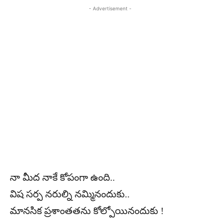
- Advertisement -
నా మీద నాకే కోపంగా ఉంది..
విష సర్ప నరుల్ని నమ్మినందుకు..
మానసిక ప్రశాంతతను కోల్పోయినందుకు !