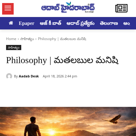
Epaper
ఆజ్ కీ బాత్
ఆదాబ్ ప్రత్యేకం
తెలంగాణ
ఆంధ్రప్ర
Home
సాహిత్యం
Philosophy | మతలబుల మనిషి
సాహిత్యం
Philosophy | మతలబుల మనిషి
By
Aadab Desk
April 18, 2026 2:44 pm