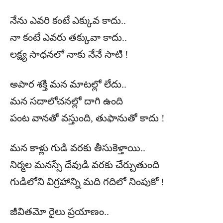
నేను ఎవరి కంటే ఎక్కువ కాదు..
నా కంటే ఎవరు తక్కువా కాదు..
లక్ష్య సాధనలో నాకు నేనే సాటి !
అపార శక్తి మన మాటల్లో లేదు..
మన సదాలోచనల్లో దాగి ఉంది
పంట వానతో వస్తుంది, తుఫానుతో కాదు !
మన కాళ్లు గుడి వరకు తీసుకెళ్తాయి..
నిర్మల మనస్సే దేవుడి వరకు చేర్చుతుంది
గుడిలోని విగ్రహాన్ని మది గదిలో నింపుకో !
జీవితమో రైలు ప్రయాణం..