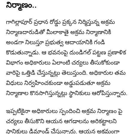
నిర్మాణం..
గాగిల్లాపూర్ ప్రధాన రోడ్డు ప్రక్కన నిర్మిస్తున్న అక్రమ
నిర్మాణదారుడితో మీలాకాతై అక్రమ నిర్మాణానికి
అండగా నిలుస్తూ ప్రభుత్వ ఆదాయానికి గండి
కొడుతున్నాడు. ఆ భవనంపై దుండిగల్ పట్టణ ప్రణాళిక
విభాగం అధికారులు ఏలాంటి చర్యలు తీసుకోకుండా
వారిపై ఒత్తిడి చేస్తున్నట్లు తెలుస్తుంది. అధికారుల తమ
విధులు నిర్వహించకుండా అడ్డుపడుతూ అక్రమ
నిర్మాణాల కొనసాగిస్తున్నట్లు స్థానికులు ఆరోపిస్తున్నారు.
ఇప్పటికైనా అధికారులు స్పందించి అక్రమ నిర్మాణం పై
చర్యలు తీసుకొని ఆయన ఆగడాలను అరికట్టాలని
స్థానికులు డిమాండ్ చేస్తున్నారు. ఆయన అక్రమంగా