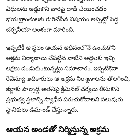
విధులను అడ్డుకొని వారిపై దాడి చేయించడం
భయబ్రాంతులకు గురిచేసిన విషయం అప్పట్లో పెద్ద
చర్చనీయా అంశంగా మారింది.
ఇప్పటికీ ఆ స్థలం ఆయన ఆధీనంలోనే ఉంచుకొని
అక్రమ నిర్మాణాలు చేపట్టిన వాటిని అద్దెలకు ఇచ్చి
లక్షలు దండుకుంటున్నట్లు సమాచారం. ఇప్పటికైనా
రెవెన్యూ అధికారులు ఆ అక్రమ నిర్మాణాలను తొలగించి,
కబ్జాకు పాల్పడ్డ అతనిపై క్రిమినల్ చర్యలు తీసుకొని
ప్రభుత్వ స్థలాన్ని స్వాధీన పరుచుకోవాలని పలువురు
స్థానికులు డిమాండ్ చేస్తున్నారు.
ఆయన అండతో నిర్మిస్తున్న అక్రమ