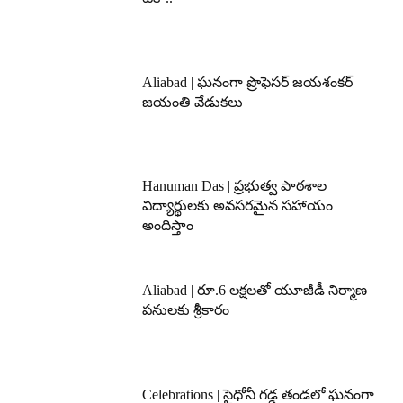
Aliabad | ఘనంగా ప్రొఫెసర్ జయశంకర్
జయంతి వేడుకలు
Hanuman Das | ప్రభుత్వ పాఠశాల
విద్యార్థులకు అవసరమైన సహాయం
అందిస్తాం
Aliabad | రూ.6 లక్షలతో యూజీడీ నిర్మాణ
పనులకు శ్రీకారం
Celebrations | సైధోనీ గడ్డ తండలో ఘనంగా