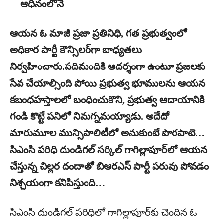
ఆధీనంలోనే
ఆయన ఓ మాజీ ప్రజా ప్రతినిధి, గత ప్రభుత్వంలో
అధికార పార్టీ కౌన్సిలర్‌గా బాధ్యతలు
నిర్వహించారు.పదిమందికి ఆదర్శంగా ఉంటూ ప్రజలకు
సేవ చేయాల్సింది పోయి ప్రభుత్వ భూములను ఆయన
కబంధహస్తాలలో బంధించుకొని, ప్రభుత్వ ఆదాయానికి
గండి కొట్టే పనిలో నిమగ్నమయ్యాడు. అదేదో
మారుమూల మున్సిపాలిటీలో అనుకుంటే పొరపాటె…
సిఎంసి పరిధి దుండిగల్ సర్కిల్ గాగిల్లాపూర్‌లో ఆయన
చేస్తున్న చిల్లర దందాతో బిఆరఎస్ పార్టీ పరువు పోవడం
నిశ్చయంగా కనిపిస్తుంది…
సిఎంసి దుండిగల్ పరిధిలో గాగిల్లాపూర్‌కు చెందిన ఓ