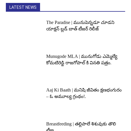
LATEST NEWS
The Paradise | మునుపెన్నడూ చూడని
యాక్షన్ బ్లడ్ బాత్ టీజర్ రిలీజ్
Munugode MLA | మునుగోడు ఎమ్మెల్యే
కోమటిరెడ్డి రాజగోపాల్ కి వినతి పత్రం.
Aaj Ki Baath | మనిషి జీవితం క్షణభంగురం
– ఓ అమూల్య గ్రంథం!.
Breastfeeding | తల్లిపాలే శిశువుకు తొలి
టీకా..