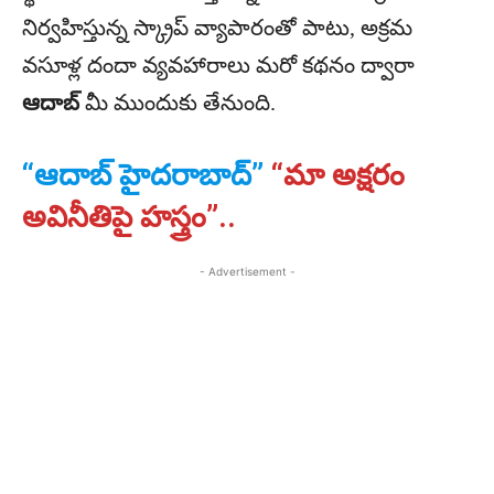
నిర్వహిస్తున్న స్క్రాప్ వ్యాపారంతో పాటు, అక్రమ
వసూళ్ల దందా వ్యవహారాలు మరో కథనం ద్వారా
ఆదాబ్
మీ ముందుకు తేనుంది.
“ఆదాబ్ హైదరాబాద్”
“మా అక్షరం
అవినీతిపై హస్త్రం”..
- Advertisement -