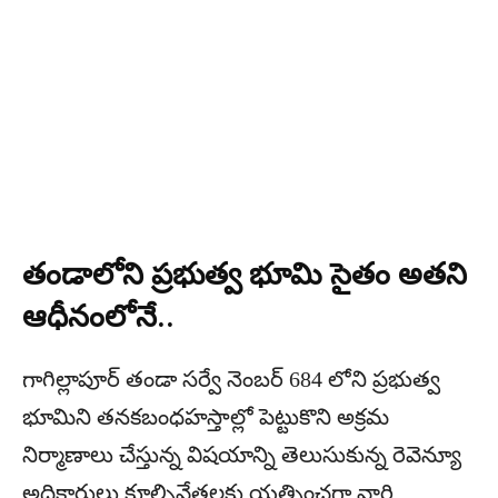
తండాలోని ప్రభుత్వ భూమి సైతం అతని
ఆధీనంలోనే..
గాగిల్లాపూర్ తండా సర్వే నెంబర్ 684 లోని ప్రభుత్వ
భూమిని తనకబంధహస్తాల్లో పెట్టుకొని అక్రమ
నిర్మాణాలు చేస్తున్న విషయాన్ని తెలుసుకున్న రెవెన్యూ
అధికారులు కూల్చివేతలకు యత్నించగా వారి