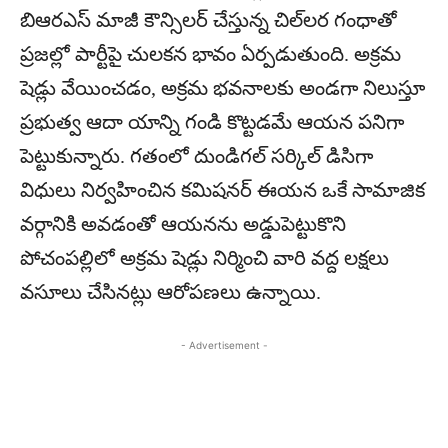
బిఆరఎస్ మాజీ కౌన్సిలర్ చేస్తున్న చిల్లర గంధాతో
ప్రజల్లో పార్టీపై చులకన భావం ఏర్పడుతుంది. అక్రమ
షెడ్లు వేయించడం, అక్రమ భవనాలకు అండగా నిలుస్తూ
ప్రభుత్వ ఆదా యాన్ని గండి కొట్టడమే ఆయన పనిగా
పెట్టుకున్నారు. గతంలో దుండిగల్ సర్కిల్ డిసిగా
విధులు నిర్వహించిన కమిషనర్ ఈయన ఒకే సామాజిక
వర్గానికి అవడంతో ఆయనను అడ్డుపెట్టుకొని
పోచంపల్లిలో అక్రమ షెడ్లు నిర్మించి వారి వద్ద లక్షలు
వసూలు చేసినట్లు ఆరోపణలు ఉన్నాయి.
- Advertisement -