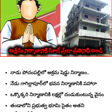
నాడు పోచంపల్లిలో అక్రమ షెడ్డు నిర్మాణం..
నేడు గాగిల్లాపూర్‌లో భవన నిర్మాణానికి పహారా
ఒక్కొక్కరి నిర్మాణానికి లక్షల్లో దండుకుంటున్న వైనం
తండాలోని ప్రభుత్వ భూమి సైతం అతని