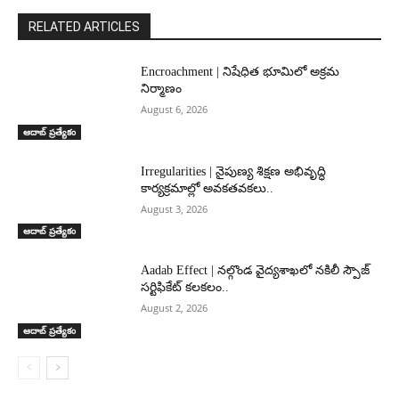
RELATED ARTICLES
Encroachment | నిషేధిత భూమిలో అక్రమ
నిర్మాణం
August 6, 2026
ఆదాబ్ ప్రత్యేకం
Irregularities | నైపుణ్య శిక్షణ అభివృద్ధి
కార్యక్రమాల్లో అవకతవకలు..
August 3, 2026
ఆదాబ్ ప్రత్యేకం
Aadab Effect | నల్గొండ వైద్యశాఖలో నకిలీ స్పౌజ్
సర్టిఫికేట్ కలకలం..
August 2, 2026
ఆదాబ్ ప్రత్యేకం