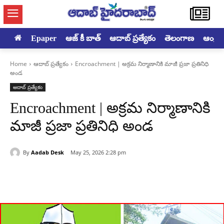
Epaper
ఆజ్ కీ బాత్
ఆదాబ్ ప్రత్యేకం
తెలంగాణ
ఆంధ్రప్ర
Home
ఆదాబ్ ప్రత్యేకం
Encroachment | అక్రమ నిర్మాణానికి మాజీ ప్రజా ప్రతినిధి
అండ
ఆదాబ్ ప్రత్యేకం
Encroachment | అక్రమ నిర్మాణానికి
మాజీ ప్రజా ప్రతినిధి అండ
By
Aadab Desk
May 25, 2026 2:28 pm