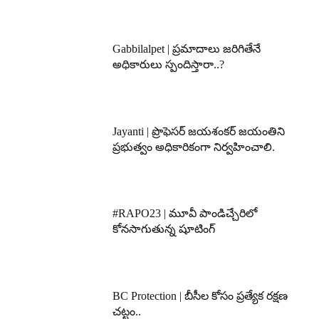
Gabbilalpet | ప్రమాదాలు జరిగితేనే
అధికారులు స్పందిస్తారా..?
Jayanti | ప్రొఫెసర్ జయశంకర్ జయంతిని
ప్రభుత్వం అధికారికంగా నిర్వహించాలి.
#RAPO23 | మూవీ పాండిచ్చేరిలో
కోనసాగుతున్న షూటింగ్
BC Protection | బీసీల కోసం ప్రత్యేక రక్షణ
చట్టం..