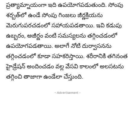
ప్రత్యామ్నాయంగా ఇది ఉపయోగపడుతుంది. సోంపు
శర్బత్‌లో ఉండే సోంపు గింజలు జీర్ణక్రియను
మెరుగుపరచడంలో సహాయపడతాయి. ఇవి కడుపు
ఉబ్బరం, అజీర్ణం వంటి సమస్యలను తగ్గించడంలో
ఉపయోగపడతాయి. అలాగే నోటి దుర్వాసనను
తగ్గించడంలో కూడా సహకరిస్తాయి. శరీరానికి తగినంత
హైడ్రేషన్ అందించడం వల్ల వేసవి కాలంలో అలసటను
తగ్గించి తాజాగా ఉండేలా చేస్తుంది.
- Advertisement -