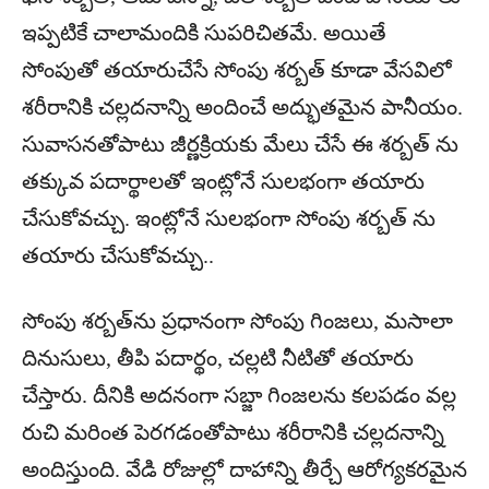
ఇప్పటికే చాలామందికి సుపరిచితమే. అయితే
సోంపుతో తయారుచేసే సోంపు శర్బత్ కూడా వేసవిలో
శరీరానికి చల్లదనాన్ని అందించే అద్భుతమైన పానీయం.
సువాసనతోపాటు జీర్ణక్రియకు మేలు చేసే ఈ శర్బత్ ను
తక్కువ పదార్థాలతో ఇంట్లోనే సులభంగా తయారు
చేసుకోవచ్చు. ఇంట్లోనే సుల‌భంగా సోంపు శ‌ర్బ‌త్ ను
తయారు చేసుకోవచ్చు..
సోంపు శర్బత్‌ను ప్రధానంగా సోంపు గింజలు, మసాలా
దినుసులు, తీపి పదార్థం, చల్లటి నీటితో తయారు
చేస్తారు. దీనికి అదనంగా సబ్జా గింజలను కలపడం వల్ల
రుచి మరింత పెరగడంతోపాటు శరీరానికి చల్లదనాన్ని
అందిస్తుంది. వేడి రోజుల్లో దాహాన్ని తీర్చే ఆరోగ్యకరమైన