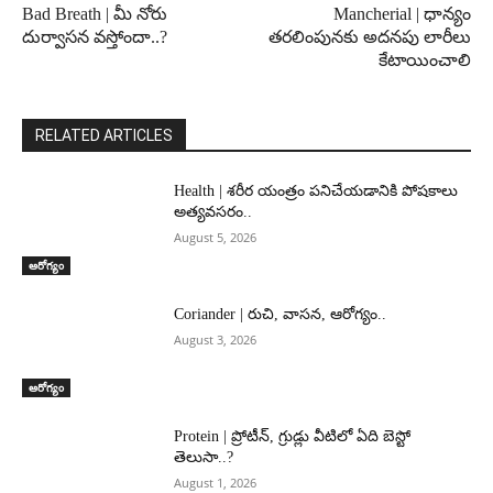
Bad Breath | మీ నోరు
Mancherial | ధాన్యం
దుర్వాసన వస్తోందా..?
తరలింపునకు అదనపు లారీలు
కేటాయించాలి
RELATED ARTICLES
Health | శరీర యంత్రం పనిచేయడానికి పోషకాలు
అత్యవసరం..
August 5, 2026
ఆరోగ్యం
Coriander | రుచి, వాసన, ఆరోగ్యం..
August 3, 2026
ఆరోగ్యం
Protein | ప్రోటీన్, గ్రుడ్లు వీటిలో ఏది బెస్టో
తెలుసా..?
August 1, 2026