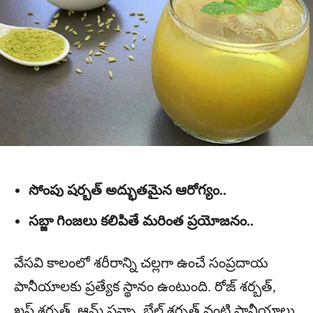
సోంపు షర్బత్ అద్భుతమైన ఆరోగ్యం..
సబ్జా గింజలు కలిపితే మరింత ప్రయోజనం..
వేసవి కాలంలో శరీరాన్ని చల్లగా ఉంచే సంప్రదాయ
పానీయాలకు ప్రత్యేక స్థానం ఉంటుంది. రోజ్ శర్బత్,
ఖస్ శర్బత్, ఆమ్ పన్నా, బేల్ శర్బత్ వంటి పానీయాలు