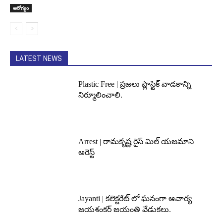
ఆరోగ్యం
LATEST NEWS
Plastic Free | ప్రజలు ప్లాస్టిక్ వాడకాన్ని
నిర్మూలించాలి.
Arrest | రామకృష్ణ రైస్ మిల్ యజమాని
అరెస్ట్
Jayanti | కలెక్టరేట్ లో ఘనంగా ఆచార్య
జయశంకర్ జయంతి వేడుకలు.