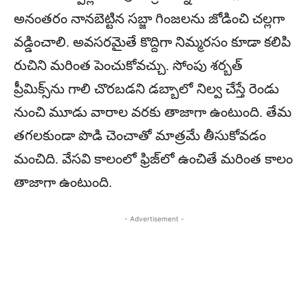
అనంతరం నానబెట్టిన సబ్జా గింజలను జోడించి చల్లగా
వడ్డించాలి. అవసరమైతే కొద్దిగా నిమ్మరసం కూడా కలిపి
రుచిని మరింత పెంచుకోవచ్చు. సోంపు శర్బత్
ప్రీమిక్స్‌ను గాలి చొరబడని డబ్బాలో నిల్వ చేస్తే రెండు
నుంచి మూడు వారాల వరకు తాజాగా ఉంటుంది. తేమ
తగలకుండా పొడి చెంచాతో మాత్రమే తీసుకోవడం
మంచిది. వేసవి కాలంలో ఫ్రిజ్‌లో ఉంచితే మరింత కాలం
తాజాగా ఉంటుంది.
- Advertisement -