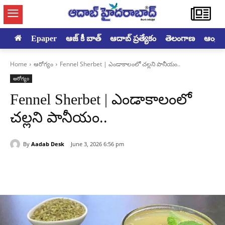
Epaper
ఆజ్ కీ బాత్
ఆదాబ్ ప్రత్యేకం
తెలంగాణ
ఆంధ్రప్ర
Home
ఆరోగ్యం
Fennel Sherbet | ఎండాకాలంలో చల్లని పానీయం..
ఆరోగ్యం
Fennel Sherbet | ఎండాకాలంలో
చల్లని పానీయం..
By
Aadab Desk
June 3, 2026 6:56 pm