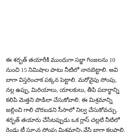
ఈ శర్బత్ తయారీకి ముందుగా సబ్జా గింజలను 10
నుంచి 15 నిమిషాల పాటు నీటిలో నానబెట్టాలి. అవి
బాగా విస్త‌రించాక‌ పక్కన పెట్టాలి. మరోవైపు సోంపు,
నల్ల ఉప్పు, మిరియాలు, యాలకులు, తీపి పదార్థాన్ని
కలిపి మెత్తని పొడిలా చేసుకోవాలి. ఈ మిశ్రమాన్ని
జల్లించి గాలి చొరబడని సీసాలో నిల్వ చేసుకోవచ్చు.
శ‌ర్బత్ తయారు చేసేటప్పుడు ఒక గ్లాస్ చల్లటి నీటిలో
రెండు టీ స్పూన్ల సోంపు మిశ్రమాన్ని వేసి బాగా కలపాలి.