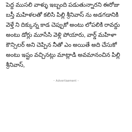
పెద్ద ముసలి వాళ్ళు ఇబ్బంది పడుతున్నారని ఈరోజు
బస్తీ మహిళలతో కలిసి పిల్లి శ్రీనివాస్ ను అడగడానికి
వెళ్తే ని దిక్కున్న కాడ చెప్పుకో అంటు లోపలికి రావద్దు
అంటు డోర్లు మూసేసి వెళ్లి పోయారు, వార్డ్ మహిళా
కౌన్సిలర్ అని చెప్పిన నీతో ఎం అయితే అది చేసుకో
అంటు ఇష్టం వచ్చినట్లు మాట్లాడి అవమానంచిన పిల్లి
శ్రీనివాస్,
- Advertisement -