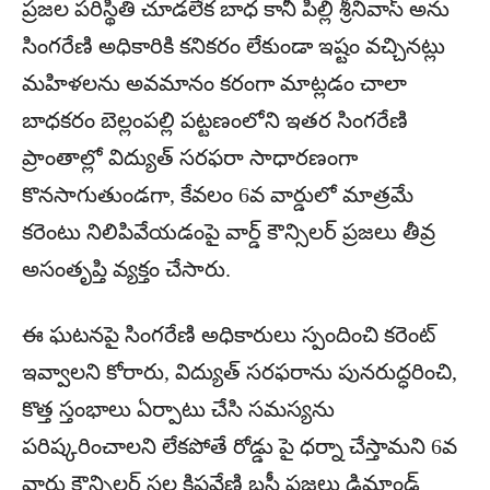
ప్రజల పరిస్థితి చూడలేక బాధ కానీ పిల్లి శ్రీనివాస్ అను
సింగరేణి అధికారికి కనికరం లేకుండా ఇష్టం వచ్చినట్లు
మహిళలను అవమానం కరంగా మాట్లడం చాలా
బాధకరం బెల్లంపల్లి పట్టణంలోని ఇతర సింగరేణి
ప్రాంతాల్లో విద్యుత్ సరఫరా సాధారణంగా
కొనసాగుతుండగా, కేవలం 6వ వార్డులో మాత్రమే
కరెంటు నిలిపివేయడంపై వార్డ్ కౌన్సిలర్ ప్రజలు తీవ్ర
అసంతృప్తి వ్యక్తం చేసారు.
ఈ ఘటనపై సింగరేణి అధికారులు స్పందించి కరెంట్
ఇవ్వాలని కోరారు, విద్యుత్ సరఫరాను పునరుద్ధరించి,
కొత్త స్తంభాలు ఏర్పాటు చేసి సమస్యను
పరిష్కరించాలని లేకపోతే రోడ్డు పై ధర్నా చేస్తామని 6వ
వార్డు కౌన్సిలర్ సల్ల కిష్ణవేణి బస్తీ ప్రజలు డిమాండ్