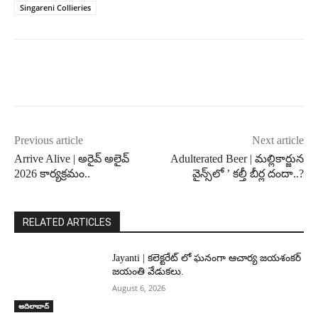
Singareni Collieries
Previous article
Next article
Arrive Alive | అరైవ్ అలైవ్
Adulterated Beer | మల్లికార్జున
2026 కార్యక్రమం..
వైన్స్‌లో ’ కల్తీ బీర్ల దందా..?
RELATED ARTICLES
Jayanti | కలెక్టరేట్ లో ఘనంగా ఆచార్య జయశంకర్
జయంతి వేడుకలు.
August 6, 2026
ఆదిలాబాద్