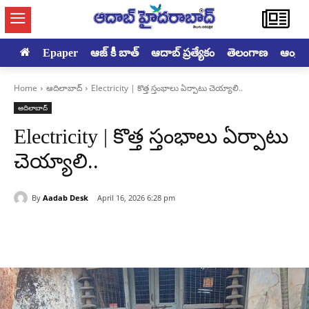
Epaper
ఆజ్ కీ బాత్
ఆదాబ్ ప్రత్యేకం
తెలంగాణ
ఆంధ్రప్ర
Home
ఆదిలాబాద్
Electricity | కొత్త స్తంభాలు ఏర్పాటు చెయ్యాలి..
ఆదిలాబాద్
Electricity | కొత్త స్తంభాలు ఏర్పాటు
చెయ్యాలి..
By
Aadab Desk
April 16, 2026 6:28 pm