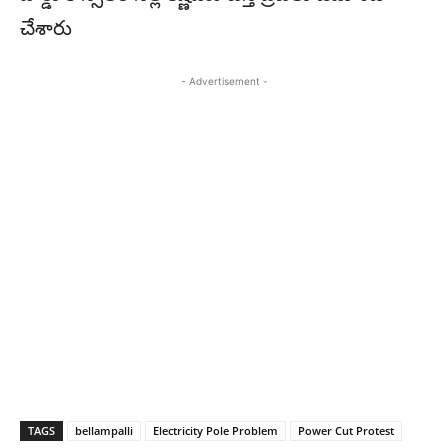
చేశారు
- Advertisement -
TAGS
bellampalli
Electricity Pole Problem
Power Cut Protest