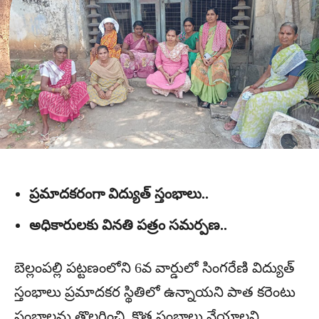
ప్రమాదకరంగా విద్యుత్ స్తంభాలు..
అధికారులకు వినతి పత్రం సమర్పణ..
బెల్లంపల్లి పట్టణంలోని 6వ వార్డులో సింగరేణి విద్యుత్
స్తంభాలు ప్రమాదకర స్థితిలో ఉన్నాయని పాత కరెంటు
స్తంభాలను తొలగించి, కొత్త స్థంబాలు వేయాలని