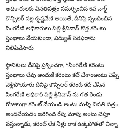
అధికారులకు వినతిపత్రం సమర్పించిన 6వ వార్డ్
కౌన్సిలర్ సల్ల కృష్ణవేణి అయితే, దీనిపై స్పందించిన
సింగరేణి అధికారులు పిల్లి శ్రీనివాస్ కొత్త కరెంటు
స్తంభాలు వేయకుండా, విద్యుత్ సరఫరాను
నిలిపివేసారు
స్థానికులు దీనిపై ప్రశ్నించగా, “సింగరేణి కరెంటు
స్తంభాలు లేవు అందుకే కరెంటు కట్ చేశాంఅంటు చెప్పి
వెళ్లిపోయారు దీనిపై కౌన్సిలర్ కరెంట్ కట్ చేసిన
సింగరేణి అధికారి పిల్లి శ్రీనివాస్ ను గత రెండు
రోజులుగా కరెంట్ వేయండి అంటు మళ్ళీ వినతి పత్రం
అందచేయడం జరిగింది రేపు మాపు అంటు చెప్తూ
వస్తున్నాడు, కరెంట్ లేక నీళ్లు రాక ఉక్కపోతతో చిన్నా