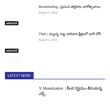
Breastfeeding | ప్రపంచ తల్లిపాల వారోత్సవాలు
August 5, 2026
ఆదిలాబాద్
Theft | మల్లన్న గుట్ట హరిహర క్షేత్రంలో భారీ చోరీ.
August 2, 2026
ఆదిలాబాద్
LATEST NEWS
X Monetization | కీలక నిర్ణయం తీసుకున్న
ఎక్స్..