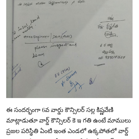
ఈ సందర్భంగా 6వ వార్డు కౌన్సిలర్ సల్ల కిష్ణవేణి
మాట్లాడుతూ వార్డ్ కౌన్సిలర్ కె ఇ గతి ఉంటే మాములు
ప్రజల పరిస్థితి ఏంటి ఇంత ఎండలో ఉక్కపోతలో వార్డ్