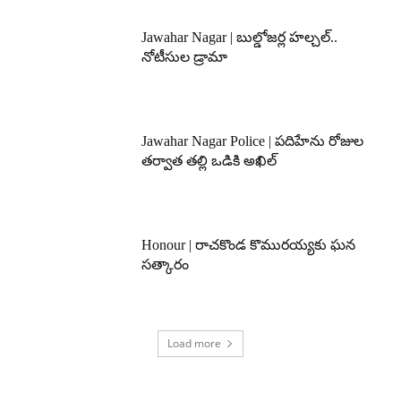
Jawahar Nagar | బుల్డోజర్ల హల్చల్..
నోటీసుల డ్రామా
Jawahar Nagar Police | పదిహేను రోజుల
తర్వాత తల్లి ఒడికి అఖిల్
Honour | రాచకొండ కొమురయ్యకు ఘన
సత్కారం
Load more