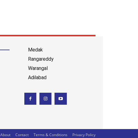
Medak
Rangareddy
Warangal
Adilabad
About
Contact
Terms & Conditions
Privacy Policy