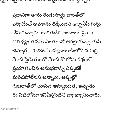
ప్రధానిగా తాను రెండుసార్లు భారత్‌లో
పర్యటించే అవకాశం దక్కిందని ఆల్బనీస్‌ గుర్తు
చేసుకున్నారు. భారతదేశ అందాలు, ప్రజల
ఆతిథ్యం తనను ఎంతగానో ఆకట్టుకున్నాయని
చెప్పారు. 2023లో అహ్మదాబాద్‌లోని నరేంద్ర
మోదీ స్టేడియంలో మోదీతో కలిసి రథంలో
ప్రయాణించిన అనుభవాన్ని ఎప్పటికీ
మరిచిపోలేనని అన్నారు. అప్పట్లో
గుజరాత్‌లో చూసిన ఆప్యాయత, ఇప్పుడు
ఈ సభలోనూ కనిపిస్తోందని వ్యాఖ్యానించారు.
 Advertisement -