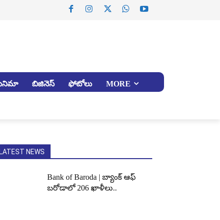
సినిమా
బిజినెస్
ఫోటోలు
MORE
LATEST NEWS
Bank of Baroda | బ్యాంక్‌ ఆఫ్‌
బరోడాలో 206 ఖాళీలు..