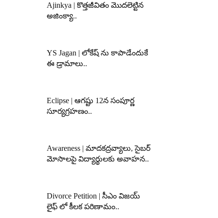
Ajinkya | కొత్తజీవితం మొదలెట్టిన
అజింక్యా..
YS Jagan | లోకేష్ ను కాపాడేందుకే
ఈ డ్రామాలు..
Eclipse | ఆగష్టు 12న సంపూర్ణ
సూర్యగ్రహణం..
Awareness | మాదకద్రవ్యాలు, సైబర్
మోసాలపై విద్యార్థులకు అవాహన..
Divorce Petition | సీఎం విజయ్
లైఫ్ లో కీలక పరిణామం..