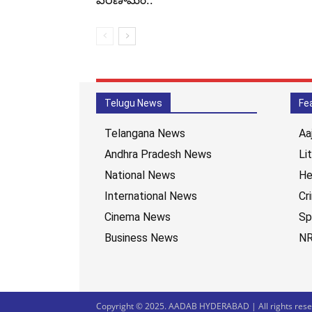
Telugu News
Fe
Telangana News
Aa
Andhra Pradesh News
Li
National News
He
International News
Cr
Cinema News
Sp
Business News
NR
Copyright © 2025. AADAB HYDERABAD | All rights reser