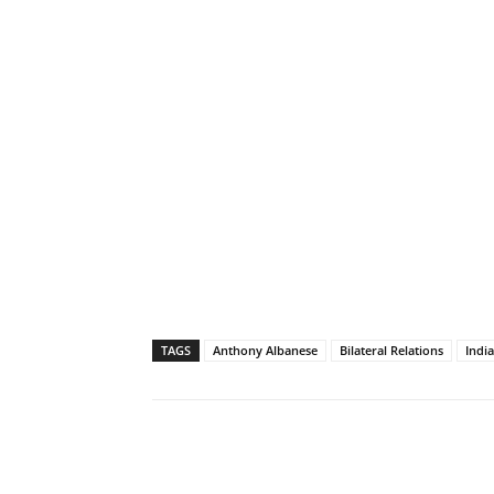
TAGS
Anthony Albanese
Bilateral Relations
India