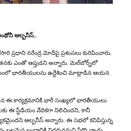
ఆంథోనీ ఆల్బనీస్..
ోసారి ప్రధాని నరేంద్ర మోదీపై ప్రశంసలు కురిపించారు.
నకు ఎంతో ఆప్తుడని అన్నారు. మెల్‌బోర్న్‌లో
ర్యక్రమంలో భారతీయులను ఉద్దేశించి మాట్లాడిన ఆయన
జరిగిన ఈ కార్యక్రమానికి భారీ సంఖ్యలో భారతీయులు
కు ఈ స్టేడియం వేదికగా నిలిచిందని, కానీ
ైందని ఆల్బనీస్‌ అన్నారు. ఈ సభలో కనిపిస్తున్న
్న బలమైన బంధానికి నిదర్శనమని పేర్కొన్నారు.