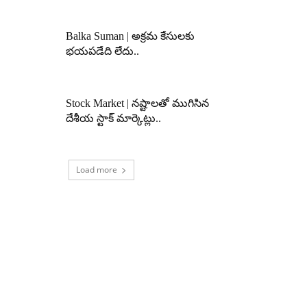
Balka Suman | అక్రమ కేసులకు
భయపడేది లేదు..
Stock Market | నష్టాలతో ముగిసిన
దేశీయ స్టాక్ మార్కెట్లు..
Load more