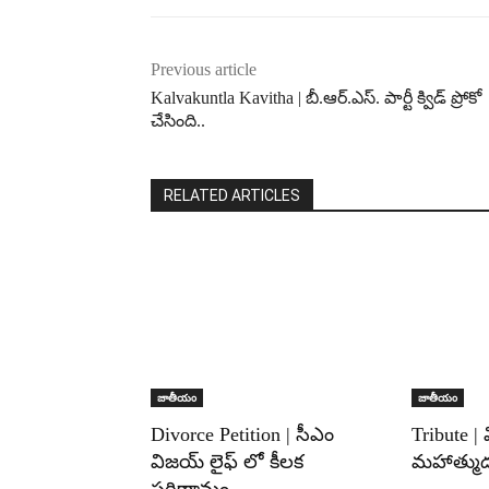
Previous article
Kalvakuntla Kavitha | బీ.ఆర్.ఎస్. పార్టీ క్విడ్ ప్రోకో
చేసింది..
RELATED ARTICLES
జాతీయం
జాతీయం
Divorce Petition | సీఎం
Tribute |
విజయ్ లైఫ్ లో కీలక
మహాత్ముడు
పరిణామం..