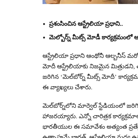
ప్రశంసించిన ఆస్ట్రేలియా ప్రధాని..
మెల్బోర్న్ మీట్స్ మోడీ కార్యక్రమంలో 
ఆస్ట్రేలియా ప్రధాని ఆంథోనీ ఆల్బనీస్‌ మర
మోదీ ఆస్ట్రేలియాకు నిజమైన మిత్రుడని, త
జరిగిన ‘మెల్‌బోర్న్‌ మీట్స్‌ మోదీ’ కా
ఈ వ్యాఖ్యలు చేశారు.
మెల్‌బోర్న్‌లోని మార్వెల్‌ స్టేడియంలో 
హాజరయ్యారు. ఎన్నో చారిత్రక కార్యక్రమాల
భారతీయుల ఈ సమావేశం అత్యంత ప్రత్యేకమ
ఉత్సాహమే భారత్‌, ఆస్ట్రేలియా మధ్య ఉన