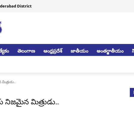
derabad District
్యేకం
తెలంగాణ
ఆంధ్రప్రదేశ్
జాతీయం
అంతర్జాతీయం
మిత్రుడు..
 నిజమైన మిత్రుడు..