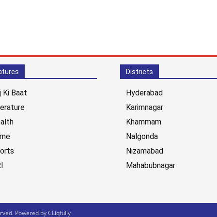
atures
Districts
j Ki Baat
Hyderabad
terature
Karimnagar
alth
Khammam
ime
Nalgonda
orts
Nizamabad
I
Mahabubnagar
ved. Powered by CLiqfully