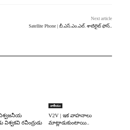
Next article
Satellite Phone | బీ.ఎస్.ఎం.ఎల్. శాటిలైట్ ఫోన్..
జాతీయం
 విశ్వజనీయ
V2V | ఇక వాహనాలు
 విశ్వకవి రవీంద్రుడు
మాట్లాడుకుంటాయి..