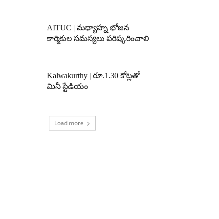
AITUC | మధ్యాహ్న భోజన
కార్మికుల సమస్యలు పరిష్కరించాలి
Kalwakurthy | రూ.1.30 కోట్లతో
మినీ స్టేడియం
Load more