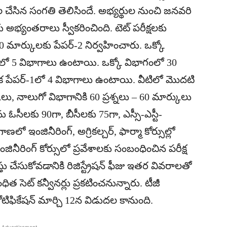
ేసిన సంగతి తెలిసిందే. అభ్యర్థుల నుంచి జనవరి
్యంతరాలు స్వీకరించింది. టెట్‌ పరీక్షలకు
 మార్కులకు పేపర్‌-2 నిర్వహించారు. ఒక్కో
-1లో 5 విభాగాలు ఉంటాయి. ఒక్కో విభాగంలో 30
ఇక పేపర్‌-1లో 4 విభాగాలు ఉంటాయి. వీటిలో మొదటి
లు, నాలుగో విభాగానికి 60 ప్రశ్నలు – 60 మార్కులు
ు ఓసీలకు 90గా, బీసీలకు 75గా, ఎస్సీ-ఎస్టీ-
 ఇంజినీరింగ్‌, అగ్రికల్చర్‌, ఫార్మా కోర్సుల్లో
ఇంజినీరింగ్‌ కోర్సులో ప్రవేశాలకు సంబంధించిన పరీక్ష
చేసుకోవడానికి రిజిస్ట్రేషన్‌ ఫీజు ఇతర వివరాలతో
 సెట్‌ కన్వీనర్లు ప్రకటించనున్నారు. టీజీ
నోటిఫికేషన్‌ మార్చి 12న విడుదల కానుంది.
 Advertisement -