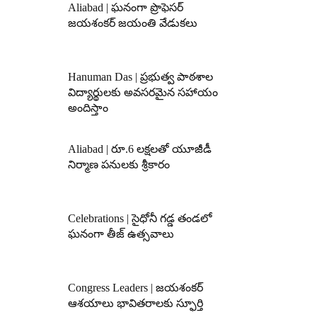
Aliabad | ఘనంగా ప్రొఫెసర్
జయశంకర్ జయంతి వేడుకలు
Hanuman Das | ప్రభుత్వ పాఠశాల
విద్యార్థులకు అవసరమైన సహాయం
అందిస్తాం
Aliabad | రూ.6 లక్షలతో యూజీడీ
నిర్మాణ పనులకు శ్రీకారం
Celebrations | సైధోనీ గడ్డ తండలో
ఘనంగా తీజ్ ఉత్సవాలు
Congress Leaders | జయశంకర్
ఆశయాలు భావితరాలకు స్ఫూర్తి