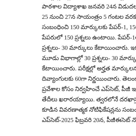
పాఠశాల విద్యాశాఖ జనవరి 24న విడుదల చ
25 నుంచి 27న సాయంత్రం 5 గంటల వరకు అభ
సంబంధించి 150 మార్కులకు పేపర్‌-1, 150
పేపరులో 150 ప్రశ్నలు ఉంటాయి. పేపర్‌
ప్రశ్నలు- 30 మార్కులు కేటాయించారు. 
మూడు విభాగాల్లో 30 ప్రశ్నలు- 30 మార్కు
కేటాయించారు. పరీక్షల్లో అర్హత మార్కులన
దివ్యాంగులకు 60గా నిర్ణయించారు. తెలంగాణలో
ప్రవేశాల కోసం నిర్వహించే ఎప్‌సెట్‌, పీజీ 
తేదీలు ఖరారయ్యాయి. త్వరలోనే దరఖాస్తు 
కూడిన వివరణాత్మక నోటిఫికేషన్లను సంబంధిత
ఎప్‌సెట్‌-2025 ఫిబ్రవరి 20న, పీజీఈసెట్‌ 
-