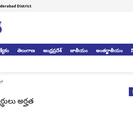
derabad District
్యేకం
తెలంగాణ
ఆంధ్రప్రదేశ్
జాతీయం
అంతర్జాతీయం
్హత
యర్థులు అర్హత