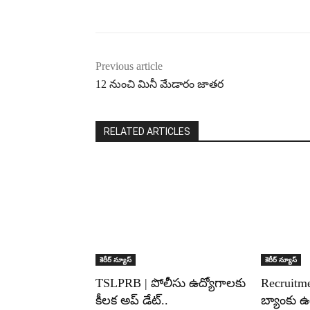
Previous article
12 నుంచి మినీ మేడారం జాతర
RELATED ARTICLES
కెరీర్ న్యూస్
కెరీర్ న్యూస్
TSLPRB | పోలీసు ఉద్యోగాలకు
Recruitme
కీలక అప్ డేట్..
బ్యాంకు ఉ