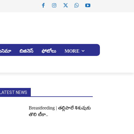
సినిమా
బిజినెస్
ఫోటోలు
MORE
LATEST NEWS
Breastfeeding | తల్లిపాలే శిశువుకు
తొలి టీకా..