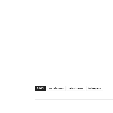
TAGS
aadabnews
latest news
telangana