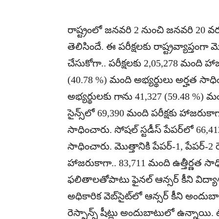
రాష్ట్రంలో జనవరి 2 నుంచి జనవరి 20 వరకు
తెలిసిందే. ఈ పరీక్షలకు రాష్ట్రవ్యాప్తంగ
చేసుకోగా.. పరీక్షలకు 2,05,278 మంది హాజ
(40.78 %) మంది అభ్యర్థులు అర్హత సాధ
అభ్యర్థులకు గాను 41,327 (59.48 %) మంది
సైన్స్‌లో 69,390 మంది పరీక్షకు హాజరుకా
సాధించారు. సోషల్‌ స్టడీస్‌ పేపర్‌లో 66
సాధించారు. మొత్తానికి పేపర్‌-1, పేపర్‌-
హాజరుకాగా.. 83,711 మంది ఉత్తీర్ణత సా
ఫలితాలతోపాటు ఫైనల్‌ ఆన్సర్‌ కీని విద్యాశ
అధికారిక వెబ్‌సైట్‌లో ఆన్సర్‌ కీని అందు
రెస్పాన్స్‌ షీట్లు అందుబాటులో ఉన్నాయి. టె