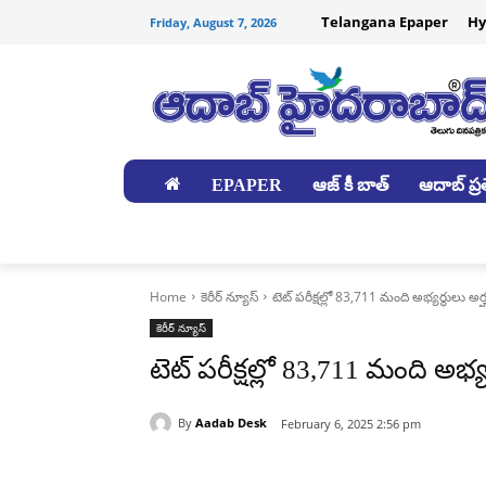
Telangana Epaper
Hy
Friday, August 7, 2026
EPAPER
ఆజ్ కీ బాత్
ఆదాబ్ ప్రత
జిల్లాలు
Home
కెరీర్ న్యూస్
టెట్‌ పరీక్షల్లో 83,711 మంది అభ్యర్థులు అర
కెరీర్ న్యూస్
టెట్‌ పరీక్షల్లో 83,711 మంది అభ్
By
Aadab Desk
February 6, 2025 2:56 pm