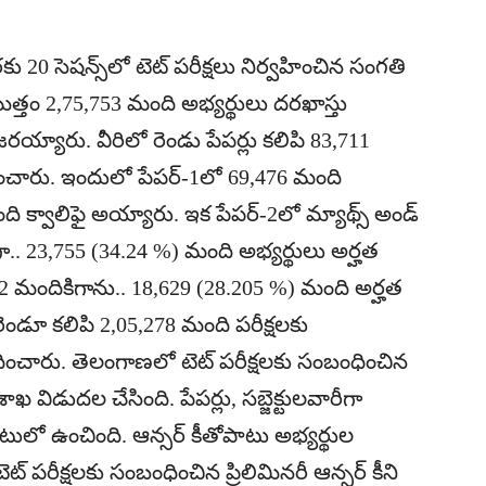
 20 సెషన్స్‌లో టెట్‌ పరీక్షలు నిర్వహించిన సంగతి
ా మొత్తం 2,75,753 మంది అభ్యర్థులు దరఖాస్తు
రయ్యారు. వీరిలో రెండు పేపర్లు కలిపి 83,711
ించారు. ఇందులో పేపర్‌-1లో 69,476 మంది
 క్వాలిఫై అయ్యారు. ఇక పేపర్‌-2లో మ్యాథ్స్‌ అండ్‌
గా.. 23,755 (34.24 %) మంది అభ్యర్థులు అర్హత
,412 మందికిగాను.. 18,629 (28.205 %) మంది అర్హత
2 రెండూ కలిపి 2,05,278 మంది పరీక్షలకు
ధించారు. తెలంగాణలో టెట్‌ పరీక్షలకు సంబంధించిన
ాఖ విడుదల చేసింది. పేపర్లు, సబ్జెక్టులవారీగా
బాటులో ఉంచింది. ఆన్సర్‌ కీతోపాటు అభ్యర్థుల
ట్‌ పరీక్షలకు సంబంధించిన ప్రిలిమినరీ ఆన్సర్‌ కీని