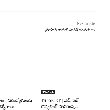
Next article
ప్రయాగ్ రాజ్‌లో హరీశ్ దంపతులు
కెరీర్ న్యూస్
nt | నిరుద్యోగులకు
TS EdCET | ఎడ్ సెట్
ద్యోగాలు..
కౌన్సిలింగ్ పొడిగింపు..