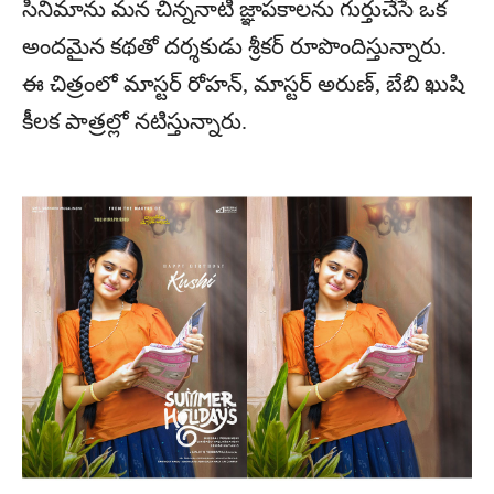
సినిమాను మన చిన్ననాటి జ్ఞాపకాలను గుర్తుచేసే ఒక
అందమైన కథతో దర్శకుడు శ్రీకర్ రూపొందిస్తున్నారు.
ఈ చిత్రంలో మాస్టర్ రోహన్, మాస్టర్ అరుణ్, బేబి ఖుషి
కీలక పాత్రల్లో నటిస్తున్నారు.