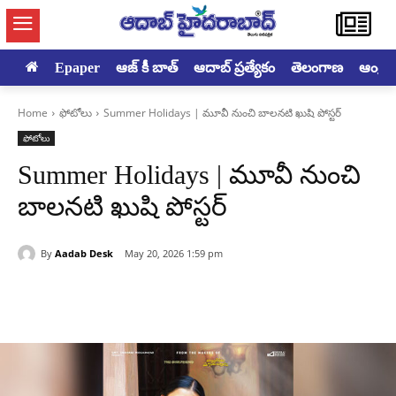
Epaper
ఆజ్ కీ బాత్
ఆదాబ్ ప్రత్యేకం
తెలంగాణ
ఆంధ్రప్ర
Home
ఫోటోలు
Summer Holidays | మూవీ నుంచి బాలనటి ఖుషి పోస్టర్
ఫోటోలు
Summer Holidays | మూవీ నుంచి
బాలనటి ఖుషి పోస్టర్
By
Aadab Desk
May 20, 2026 1:59 pm