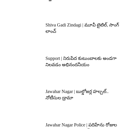
Shiva Gadi Zindagi | మూవీ టైటిల్, సాంగ్
లాంచ్
Support | నిరుపేద కుటుంబాలకు అండగా
నిలవడం అభినందనీయం
Jawahar Nagar | బుల్డోజర్ల హల్చల్..
నోటీసుల డ్రామా
Jawahar Nagar Police | పదిహేను రోజుల