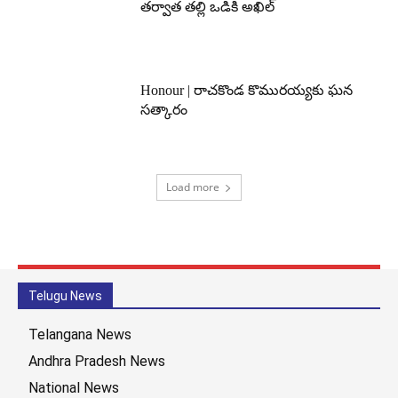
తర్వాత తల్లి ఒడికి అఖిల్
Honour | రాచకొండ కొమురయ్యకు ఘన
సత్కారం
Load more
Telugu News
Telangana News
Andhra Pradesh News
National News