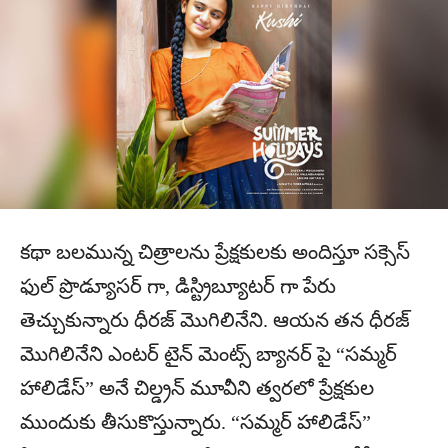
కథా బలమున్న చిత్రాలను ప్రేక్షకులకు అందిస్తూ సక్సెస్
ఫుల్ ప్రొడ్యూసర్ గా, డిస్ట్రిబ్యూటర్ గా పేరు
తెచ్చుకున్నారు ధీరజ్ మొగిలినేని. ఆయన తన ధీరజ్
మొగిలినేని ఎంటర్ టైన్ మెంట్స్ బ్యానర్ పై “సమ్మర్
హాలిడేస్” అనే చిల్డ్రన్ మూవీని త్వరలో ప్రేక్షకుల
ముందుకు తీసుకొస్తున్నారు. “సమ్మర్ హాలిడేస్”