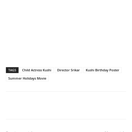
TAGS
Child Actress Kushi
Director Srikar
Kushi Birthday Poster
Summer Holidays Movie