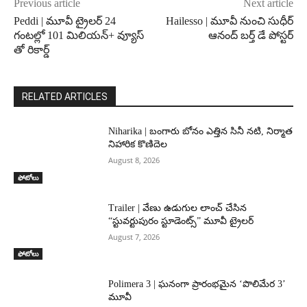
Previous article
Next article
Peddi | మూవీ ట్రైలర్‌ 24
Hailesso | మూవీ నుంచి సుధీర్
గంటల్లో 101 మిలియన్+ వ్యూస్
ఆనంద్ బర్త్ డే పోస్టర్
తో రికార్డ్
RELATED ARTICLES
Niharika | బంగారు బోనం ఎత్తిన సినీ నటి, నిర్మాత
నిహారిక కొణిదెల
August 8, 2026
ఫోటోలు
Trailer | వేణు ఉడుగుల లాంచ్ చేసిన
“స్టువర్టుపురం స్టూడెంట్స్” మూవీ ట్రైలర్
August 7, 2026
ఫోటోలు
Polimera 3 | ఘనంగా ప్రారంభమైన ‘పొలిమేర 3’
మూవీ