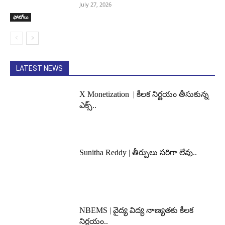
July 27, 2026
ఫోటోలు
LATEST NEWS
X Monetization | కీలక నిర్ణయం తీసుకున్న
ఎక్స్..
Sunitha Reddy | తీర్పులు సరిగా లేవు..
NBEMS | వైద్య విద్య నాణ్యతకు కీలక
నిర్ణయం..