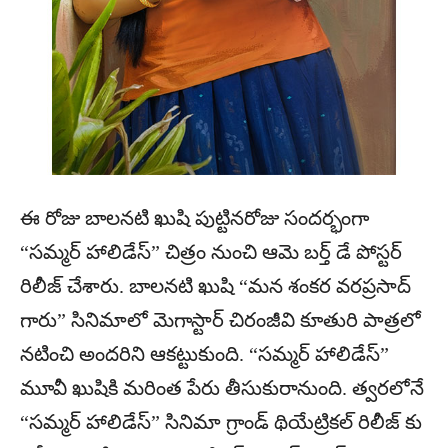
ఈ రోజు బాలనటి ఖుషి పుట్టినరోజు సందర్భంగా
“సమ్మర్ హాలిడేస్” చిత్రం నుంచి ఆమె బర్త్ డే పోస్టర్
రిలీజ్ చేశారు. బాలనటి ఖుషి “మన శంకర వరప్రసాద్
గారు” సినిమాలో మెగాస్టార్ చిరంజీవి కూతురి పాత్రలో
నటించి అందరిని ఆకట్టుకుంది. “సమ్మర్ హాలిడేస్”
మూవీ ఖుషికి మరింత పేరు తీసుకురానుంది. త్వరలోనే
“సమ్మర్ హాలిడేస్” సినిమా గ్రాండ్ థియేట్రికల్ రిలీజ్ కు