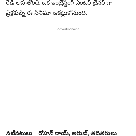
రెడీ అవుతోంది. ఒక ఇంట్రెస్టింగ్ ఎంటర్ టైనర్ గా
ప్రేక్షకుల్ని ఈ సినిమా ఆకట్టుకోనుంది.
- Advertisement -
నటీనటులు – రోహన్ రాయ్, అరుణ్, తదితరులు