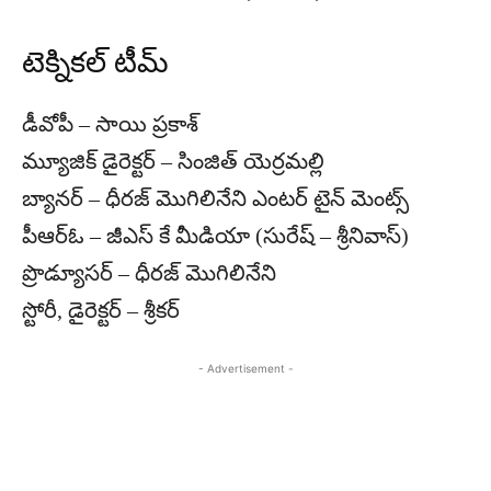
టెక్నికల్ టీమ్
డీవోపీ – సాయి ప్రకాశ్
మ్యూజిక్ డైరెక్టర్ – సింజిత్ యెర్రమల్లి
బ్యానర్ – ధీరజ్ మొగిలినేని ఎంటర్ టైన్ మెంట్స్
పీఆర్ఓ – జీఎస్ కే మీడియా (సురేష్ – శ్రీనివాస్)
ప్రొడ్యూసర్ – ధీరజ్ మొగిలినేని
స్టోరీ, డైరెక్టర్ – శ్రీకర్
- Advertisement -