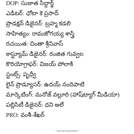
DOP: సుజాత సిద్దార్థ్
ఎడిటర్: ఛోటా కె ప్రసాద్
ప్రొడక్షన్ డిజైనర్: బ్రహ్మ కడలి
సాహిత్యం: రామజోగయ్య శాస్త్రి
రచయిత: చింతా శ్రీనివాస్
కాస్ట్యూమ్ డిజైనర్: రంజిత గువ్వల
కొరియోగ్రాఫర్: విజయ్ పోలాకి
స్టంట్స్: పృధ్వీ
లైన్ ప్రొడ్యూసర్: ఉదయ్ నందిపాటి
మార్కెటింగ్: మనోజ్ వల్లూరి (హాష్‌ట్యాగ్ మీడియా)
పబ్లిసిటీ డిజైనర్: ధని అలే
PRO: వంశీ-శేఖర్
- Advertisement -