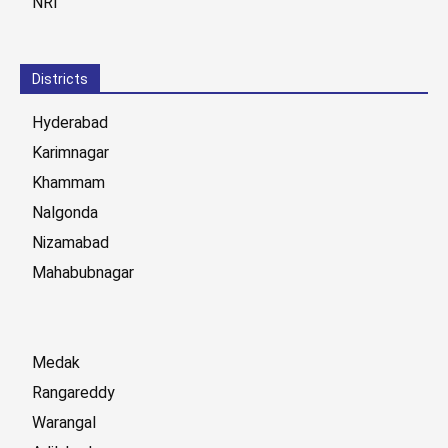
NRI
Districts
Hyderabad
Karimnagar
Khammam
Nalgonda
Nizamabad
Mahabubnagar
Medak
Rangareddy
Warangal