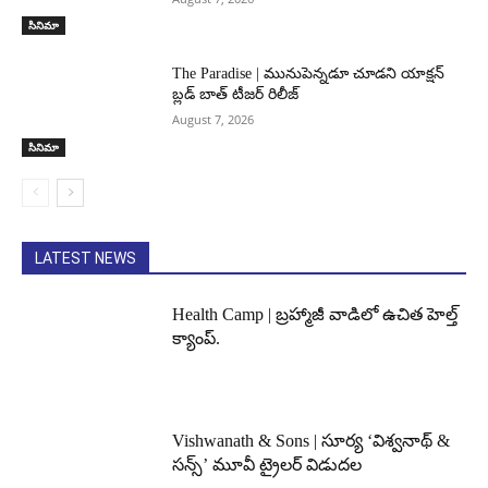
సినిమా
The Paradise | మునుపెన్నడూ చూడని యాక్షన్
బ్లడ్ బాత్ టీజర్ రిలీజ్
August 7, 2026
సినిమా
LATEST NEWS
Health Camp | బ్రహ్మాజీ వాడిలో ఉచిత హెల్త్
క్యాంప్.
Vishwanath & Sons | సూర్య ‘విశ్వనాథ్ &
సన్స్’ మూవీ ట్రైలర్ విడుదల