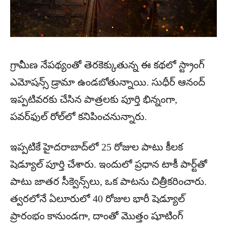
గ్రామీణ నేపథ్యంతో తెరకెక్కుతున్న ఈ కథలో స్ట్రాంగ్
ఎమోషన్స్ డ్రామా ఉండబోతున్నాయి. సుధీర్ ఆనంద్
ఇప్పటివరకు చేసిన పాత్రలకు పూర్తి భిన్నంగా,
పవర్‌ఫుల్ రోల్‌లో కనిపించనున్నారు.
ఇప్పటికే హైదరాబాద్‌లో 25 రోజుల పాటు కీలక
షెడ్యూల్ పూర్తి చేశారు. ఇందులో ప్రధాన టాకీ పార్ట్‌తో
పాటు జాతర సీక్వెన్స్‌లు, ఒక పాటను చిత్రీకరించారు.
త్వరలోనే ఏలూరులో 40 రోజుల భారీ షెడ్యూల్
ప్రారంభం కానుండగా, దాంతో మొత్తం షూటింగ్