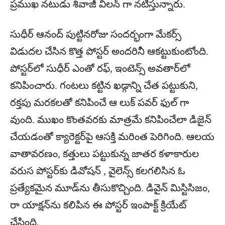
ప్రముఖ నటుడు శివాజీ విలన్ గా నటిస్తున్నారు.
సుధీర్ ఆనంద్ పుట్టినరోజు సందర్భంగా మేకర్స్
విడుదల చేసిన కొత్త పోస్టర్ అందరినీ ఆకట్టుకుంటోంది.
పోస్టర్‌లో సుధీర్ ఎంతో రఫ్, ఇంటెన్స్ అవతార్‌లో
కనిపించారు. గంటలు కట్టిన ఖడ్గాన్ని చేత పట్టుకుని,
రక్తపు మరకలతో కనిపించే ఆ లుక్ పవర్ ఫుల్ గా
వుంది. ముఖం కొంతవరకు మాత్రమే కనిపించేలా డిజైన్
చేయడంతో క్యారెక్టర్‌పై ఆసక్తి మరింత పెరిగింది. ఆలయ
వాతావరణం, కత్తులు పట్టుకున్న జాతర కళాకారుల
వరుస పోస్టర్‌కు డివోషన్ , వైలెన్స్ కలగలిసిన ఓ
ప్రత్యేకమైన మూడ్‌ను తీసుకొచ్చింది. డివైన్ మిస్టిసిజం,
రా యాక్షన్‌ను కలిపిన ఈ పోస్టర్ ఇంపాక్ట్ క్రియేట్
చేసింది.