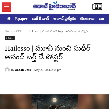
Epaper
ఆజ్ కీ బాత్
ఆదాబ్ ప్రత్యేకం
తెలంగాణ
ఆంధ్రప్ర
Home
సినిమా
Hailesso | మూవీ నుంచి సుధీర్ ఆనంద్ బర్త్ డే పోస్టర్
సినిమా
Hailesso | మూవీ నుంచి సుధీర్
ఆనంద్ బర్త్ డే పోస్టర్
By
Aadab Desk
May 20, 2026 2:05 pm