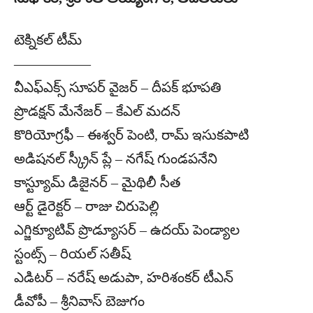
టెక్నికల్ టీమ్
—————–
వీఎఫ్ఎక్స్ సూపర్ వైజర్ – దీపక్ భూపతి
ప్రొడక్షన్ మేనేజర్ – కేఎల్ మదన్
కొరియోగ్రఫీ – ఈశ్వర్ పెంటి, రామ్ ఇసుకపాటి
అడిషనల్ స్క్రీన్ ప్లే – నగేష్ గుండపనేని
కాస్ట్యూమ్ డిజైనర్ – మైథిలీ సీత
ఆర్ట్ డైరెక్టర్ – రాజు చిరుపెల్లి
ఎగ్జిక్యూటివ్ ప్రొడ్యూసర్ – ఉదయ్ పెండ్యాల
స్టంట్స్ – రియల్ సతీష్
ఎడిటర్ – నరేష్ అడుపా, హరిశంకర్ టీఎన్
డీవోపీ – శ్రీనివాస్ బెజుగం