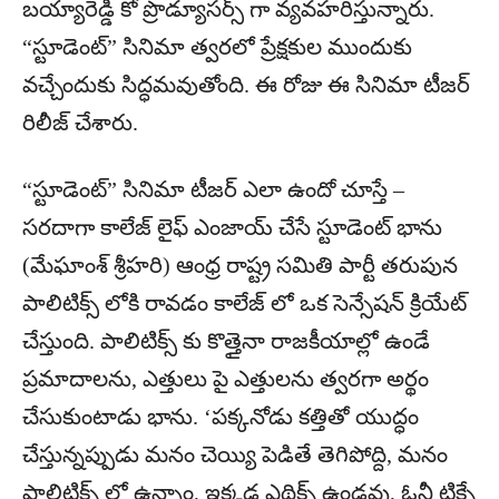
బయ్యారెడ్డి కో ప్రొడ్యూసర్స్ గా వ్యవహరిస్తున్నారు.
“స్టూడెంట్” సినిమా త్వరలో ప్రేక్షకుల ముందుకు
వచ్చేందుకు సిద్ధమవుతోంది. ఈ రోజు ఈ సినిమా టీజర్
రిలీజ్ చేశారు.
“స్టూడెంట్” సినిమా టీజర్ ఎలా ఉందో చూస్తే –
సరదాగా కాలేజ్ లైఫ్ ఎంజాయ్ చేసే స్టూడెంట్ భాను
(మేఘాంశ్ శ్రీహరి) ఆంధ్ర రాష్ట్ర సమితి పార్టీ తరుపున
పాలిటిక్స్ లోకి రావడం కాలేజ్ లో ఒక సెన్సేషన్ క్రియేట్
చేస్తుంది. పాలిటిక్స్ కు కొత్తైనా రాజకీయాల్లో ఉండే
ప్రమాదాలను, ఎత్తులు పై ఎత్తులను త్వరగా అర్థం
చేసుకుంటాడు భాను. ‘పక్కనోడు కత్తితో యుద్ధం
చేస్తున్నప్పుడు మనం చెయ్యి పెడితే తెగిపోద్ది, మనం
పాలిటిక్స్ లో ఉన్నాం, ఇక్కడ ఎథిక్స్ ఉండవు, ఓన్లీ ట్రిక్సే