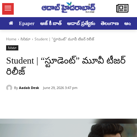
Epaper
ఆజ్ కీ బాత్
ఆదాబ్ ప్రత్యేకం
తెలంగాణ
ఆంధ్రప్ర
Home
సినిమా
Student | "స్టూడెంట్" మూవీ టీజర్ రిలీజ్
సినిమా
Student | “స్టూడెంట్” మూవీ టీజర్
రిలీజ్
By
Aadab Desk
June 29, 2026 3:47 pm