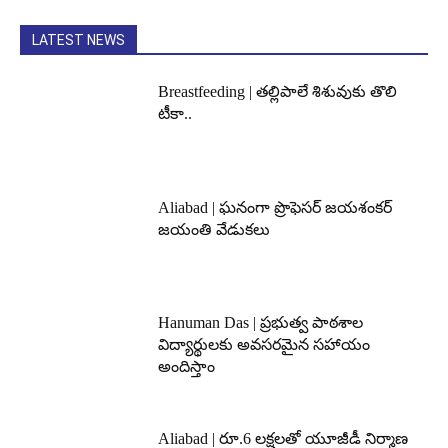
LATEST NEWS
Breastfeeding | తల్లిపాలే శిశువుకు తొలి
టీకా..
Aliabad | ఘనంగా ప్రొఫెసర్ జయశంకర్
జయంతి వేడుకలు
Hanuman Das | ప్రభుత్వ పాఠశాల
విద్యార్థులకు అవసరమైన సహాయం
అందిస్తాం
Aliabad | రూ.6 లక్షలతో యూజీడీ నిర్మాణ