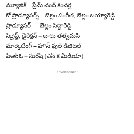
మ్యూజిక్ – ప్రేమ్ చంద్ కంచర్ల
కో ప్రొడ్యూసర్స్ – బెల్లం సంగీత, బెల్లం బయ్యారెడ్డి
ప్రొడ్యూసర్ – బెల్లం సిద్ధారెడ్డి
స్క్రిప్ట్, డైరెక్షన్ – బాలు తత్వమసి
మార్కెటింగ్ – హౌస్ ఫుల్ డిజిటల్
పీఆర్ఓ – సురేష్ (ఎస్ కె మీడియా)
- Advertisement -