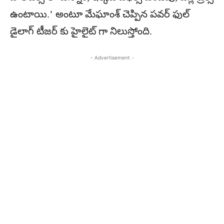
ఉంటాయి.’ అంటూ మేఘాంశ్ చెప్పిన పవర్ ఫుల్
డైలాగ్ టీజర్ కు హైలైట్ గా నిలుస్తోంది.
- Advertisement -