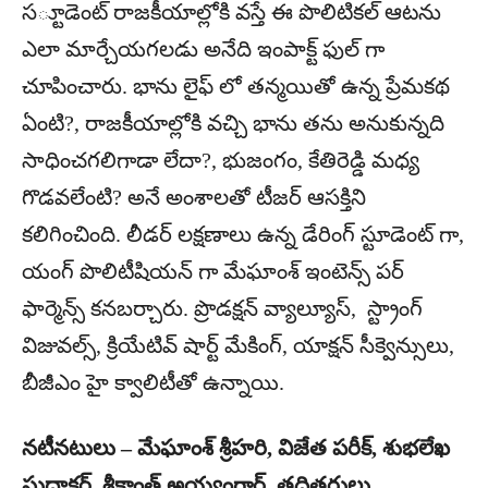
స్టూడెంట్ రాజకీయాల్లోకి వస్తే ఈ పొలిటికల్ ఆటను
ఎలా మార్చేయగలడు అనేది ఇంపాక్ట్ ఫుల్ గా
చూపించారు. భాను లైఫ్ లో తన్మయితో ఉన్న ప్రేమకథ
ఏంటి?, రాజకీయాల్లోకి వచ్చి భాను తను అనుకున్నది
సాధించగలిగాడా లేదా?, భుజంగం, కేతిరెడ్డి మధ్య
గొడవలేంటి? అనే అంశాలతో టీజర్ ఆసక్తిని
కలిగించింది. లీడర్ లక్షణాలు ఉన్న డేరింగ్ స్టూడెంట్ గా,
యంగ్ పొలిటీషియన్ గా మేఘాంశ్ ఇంటెన్స్ పర్
ఫార్మెన్స్ కనబర్చారు. ప్రొడక్షన్ వ్యాల్యూస్, స్ట్రాంగ్
విజువల్స్, క్రియేటివ్ షార్ట్ మేకింగ్, యాక్షన్ సీక్వెన్సులు,
బీజీఎం హై క్వాలిటీతో ఉన్నాయి.
నటీనటులు – మేఘాంశ్ శ్రీహరి, విజేత పరీక్, శుభలేఖ
సుధాకర్, శ్రీకాంత్ అయ్యంగార్, తదితరులు