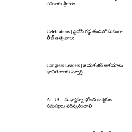
పనులకు శ్రీకారం
Celebrations | సైధోనీ గడ్డ తండలో ఘనంగా
తీజ్ ఉత్సవాలు
Congress Leaders | జయశంకర్ ఆశయాలు
భావితరాలకు స్ఫూర్తి
AITUC | మధ్యాహ్న భోజన కార్మికుల
సమస్యలు పరిష్కరించాలి