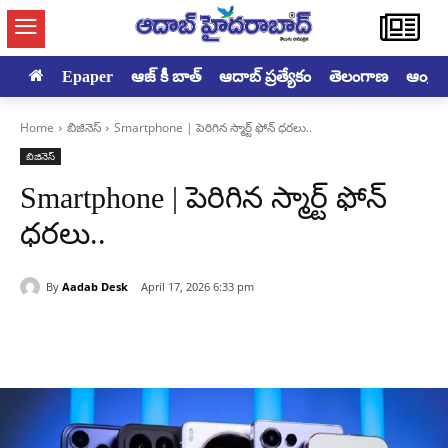
Epaper
ఆజ్ కీ బాత్
ఆదాబ్ ప్రత్యేకం
తెలంగాణ
ఆంధ్రప్ర
Home
బిజినెస్
Smartphone | పెరిగిన స్మార్ట్ ఫోన్ ధరలు..
బిజినెస్
Smartphone | పెరిగిన స్మార్ట్ ఫోన్
ధరలు..
By
Aadab Desk
April 17, 2026 6:33 pm