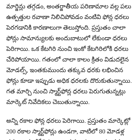
మార్జిన్లు తగ్గడం, అంతర్జాతీయ పరిణామాల వల్ల పలు
ఉత్పత్తుల రవాణా నిలిచిపోవడం వంటివి ఫోన్ల ధరలు
పెరగడానికి కారణాలుగా తెలుస్తోంది. ప్రస్తుతం చాలా
ఫోన్లు సామాన్యులకు అందుబాటులో లేకుండా ధరలు
పెరిగాయి. ఒక కేటగిరి నుంచి ఇంకో కేటగిరిలోకి ధరలు
చేరిపోయాయి. గతంలో చాలా కాలం క్రితం విడుదలైన
మోడల్స్, ఇంతకుముందు తక్కువ ధరకు లభించిన
ఫోన్లు కూడా ఇప్పుడు అధిక ధరలకు దొరుకుతున్నాయి.
గత మార్చి నుంచి స్మార్ట్‌ఫోన్ల ధరలు పెరుగుతున్నట్లు
మార్కెట్ నివేదికలు చెబుతున్నాయి.
అన్ని రకాల ఫోన్ల ధరలు పెరిగాయి. ప్రస్తుతం మార్కెట్లో
200 రకాల స్మార్ట్‌ఫోన్లు ఉండగా, వాటిలో 80 మోడళ్ల