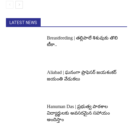
LATEST NEWS
Breastfeeding | తల్లిపాలే శిశువుకు తొలి
టీకా..
Aliabad | ఘనంగా ప్రొఫెసర్ జయశంకర్
జయంతి వేడుకలు
Hanuman Das | ప్రభుత్వ పాఠశాల
విద్యార్థులకు అవసరమైన సహాయం
అందిస్తాం