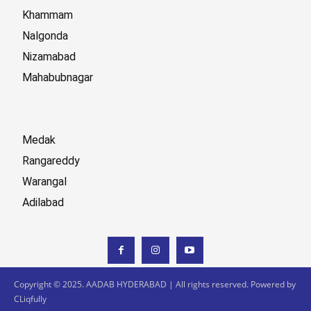
Khammam
Nalgonda
Nizamabad
Mahabubnagar
Medak
Rangareddy
Warangal
Adilabad
Copyright © 2025. AADAB HYDERABAD | All rights reserved. Powered by
CLiqfully