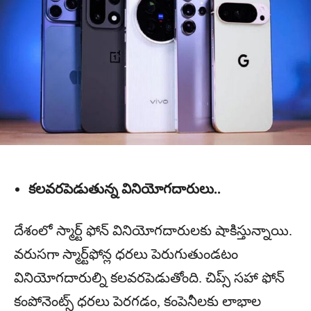
కలవరపెడుతున్న వినియోగదారులు..
దేశంలో స్మార్ట్‌ ఫోన్ వినియోగదారులకు షాకిస్తున్నాయి.
వరుసగా స్మార్ట్‌ఫోన్ల ధరలు పెరుగుతుండటం
వినియోగదారుల్ని కలవరపెడుతోంది. చిప్స్‌ సహా ఫోన్
కంపోనెంట్స్ ధరలు పెరగడం, కంపెనీలకు లాభాల