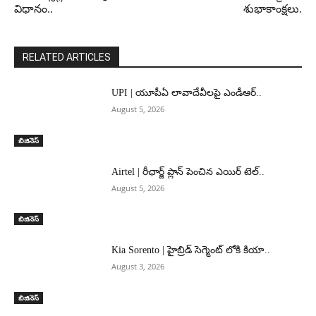
విధానం..
శుభాకాంక్షలు.
RELATED ARTICLES
UPI | యూపీఏ లావాదేవీలపై ఎండీఆర్..
August 5, 2026
బిజినెస్
Airtel | రీఛార్జ్ ప్లాన్ పెంచిన ఎయిర్ టెల్..
August 5, 2026
బిజినెస్
Kia Sorento | హైబ్రిడ్ సెగ్మెంట్ లోకి కియా..
August 3, 2026
బిజినెస్