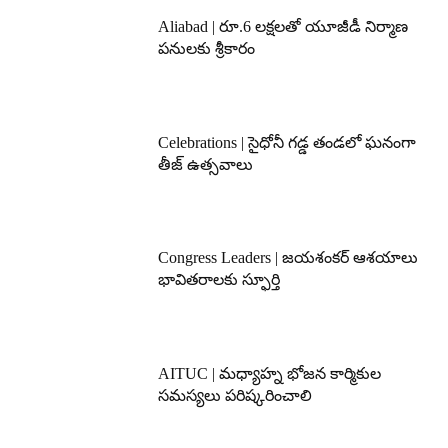
Aliabad | రూ.6 లక్షలతో యూజీడీ నిర్మాణ
పనులకు శ్రీకారం
Celebrations | సైధోనీ గడ్డ తండలో ఘనంగా
తీజ్ ఉత్సవాలు
Congress Leaders | జయశంకర్ ఆశయాలు
భావితరాలకు స్ఫూర్తి
AITUC | మధ్యాహ్న భోజన కార్మికుల
సమస్యలు పరిష్కరించాలి