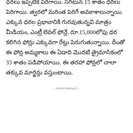
ధరలు ఇప్పటికే పెరిగాయి. సగటున 15 శాతం ధరలు
పెరిగాయి. త్వరలో మరింత పెరిగే అవకాశాలున్నాయి.
ఎక్కువ ధరల ప్రభావానికి గురవుతున్నవి మాత్రం
మీడియం, ఎంట్రీ లెవల్ ఫోన్లే. రూ.15,000లోపు ధర
కలిగిన ఫోన్లు ఎక్కువగా రేట్లు పెరుగుతున్నాయి. దీంతో
ఈ ఫోన్ల అమ్మకాలు ఈ ఏడాది మొదటి త్రైమాసికంలో
33 శాతం పడిపోయాయి. ఈ తరహా ఫోన్లలో చాలా
తక్కువ మార్జిన్లు వస్తుంటాయి.
- Advertisement -