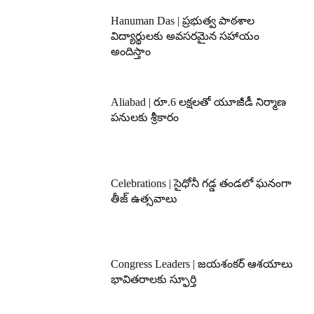
Hanuman Das | ప్రభుత్వ పాఠశాల
విద్యార్థులకు అవసరమైన సహాయం
అందిస్తాం
Aliabad | రూ.6 లక్షలతో యూజీడీ నిర్మాణ
పనులకు శ్రీకారం
Celebrations | సైధోనీ గడ్డ తండలో ఘనంగా
తీజ్ ఉత్సవాలు
Congress Leaders | జయశంకర్ ఆశయాలు
భావితరాలకు స్ఫూర్తి