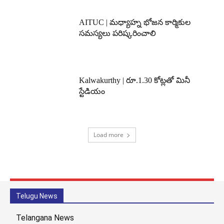
AITUC | మధ్యాహ్న భోజన కార్మికుల
సమస్యలు పరిష్కరించాలి
Kalwakurthy | రూ.1.30 కోట్లతో మినీ
స్టేడియం
Load more
Telugu News
Telangana News