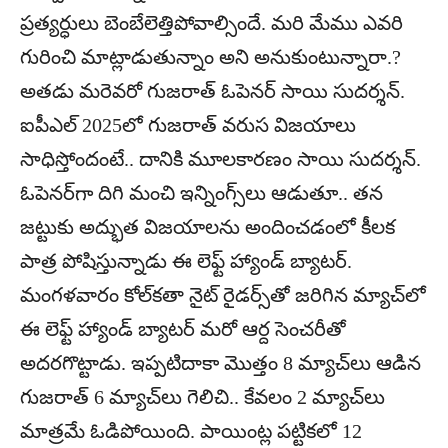
ప్రత్యర్ధులు బెంబేలెత్తిపోవాల్సిందే. మరి మేము ఎవరి
గురించి మాట్లాడుతున్నాం అని అనుకుంటున్నారా.?
అతడు మరెవరో గుజరాత్‌ ఓపెనర్‌ సాయి సుదర్శన్‌.
ఐపీఎల్‌ 2025లో గుజరాత్‌ వరుస విజయాలు
సాధిస్తోందంటే.. దానికి మూలకారణం సాయి సుదర్శన్‌.
ఓపెనర్‌గా దిగి మంచి ఇన్నింగ్స్‌లు ఆడుతూ.. తన
జట్టుకు అద్భుత విజయాలను అందించడంలో కీలక
పాత్ర పోషిస్తున్నాడు ఈ లెఫ్ట్‌ హ్యాండ్‌ బ్యాటర్‌.
మంగళవారం కోల్‌కతా నైట్‌ రైడర్స్‌తో జరిగిన మ్యాచ్‌లో
ఈ లెఫ్ట్‌ హ్యాండ్‌ బ్యాటర్‌ మరో ఆర్ద సెంచరీతో
అదరగొట్టాడు. ఇప్పటిదాకా మొత్తం 8 మ్యాచ్‌లు ఆడిన
గుజరాత్‌ 6 మ్యాచ్‌లు గెలిచి.. కేవలం 2 మ్యాచ్‌లు
మాత్రమే ఓడిపోయింది. పాయింట్ల పట్టికలో 12