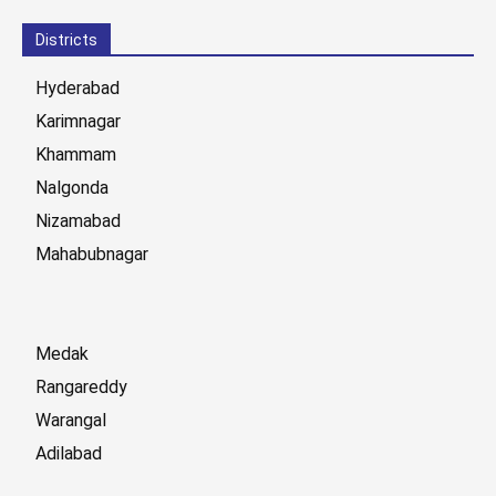
Districts
Hyderabad
Karimnagar
Khammam
Nalgonda
Nizamabad
Mahabubnagar
Medak
Rangareddy
Warangal
Adilabad