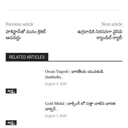
Previous article
Next article
పాకిస్థాన్‌తో మనం క్రికెట్‌
ఉగ్రదాడికి నిరసనగా వైసిపి
ఆడవద్దు
క్యాండిల్‌ ర్యాలీ
RELATED ARTICLES
Owais Yaqoob | భారతీయ యువకుడి
సంచలనం..
August 3, 2026
స్పోర్ట్స్
Gold Medal | బాక్సింగ్ లో సత్తా చాటిన భారత
బాక్సర్..
August 1, 2026
స్పోర్ట్స్