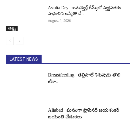
Asmita Dey | కామన్వెల్త్ గేమ్స్‌లో స్వర్ణపతకం
సాధించిన అస్మితా దే..
August 1, 2026
స్పోర్ట్స్
LATEST NEWS
Breastfeeding | తల్లిపాలే శిశువుకు తొలి
టీకా..
Aliabad | ఘనంగా ప్రొఫెసర్ జయశంకర్
జయంతి వేడుకలు