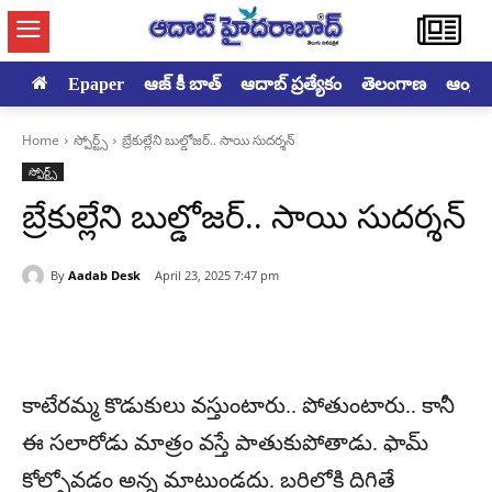
Epaper
ఆజ్ కీ బాత్
ఆదాబ్ ప్రత్యేకం
తెలంగాణ
ఆంధ్రప్ర
Home
స్పోర్ట్స్
బ్రేకుల్లేని బుల్డోజర్‌.. సాయి సుదర్శన్‌
స్పోర్ట్స్
బ్రేకుల్లేని బుల్డోజర్‌.. సాయి సుదర్శన్‌
By
Aadab Desk
April 23, 2025 7:47 pm
కాటేరమ్మ కొడుకులు వస్తుంటారు.. పోతుంటారు.. కానీ
ఈ సలారోడు మాత్రం వస్తే పాతుకుపోతాడు. ఫామ్‌
కోల్పోవడం అన్న మాటుండదు. బరిలోకి దిగితే