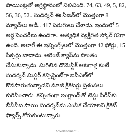
పాయింట్లతో అగ్రస్థానంలో నిలిచింది. 74, 63, 49, 5, 82,
56, 36, 52.. సుదర్శన్‌ ఈ సీజన్‌లో మొత్తంగా 8
మ్యాచ్‌లు ఆడి.. 417 పరుగులు చేశాడు. ఇందులో 5
అర్ధ సెంచరీలు ఉండగా.. అత్యధిక వ్యక్తిగత స్కోర్‌ 82గా
ఉంది. అలాగే ఈ ఇన్నింగ్స్‌లలో మొత్తంగా 42 ఫోర్లు, 15
సిక్సర్లు బాదాడు. ఆరెంజ్‌ క్యాప్‌ను సొంతం
చేసుకున్నాడు. మిగిలిన డొమెస్టిక్‌ ఆటగాళ్ల కంటే
సుదర్శన్‌ మిస్టర్‌ కన్సిస్టెంట్‌గా ఐపీఎల్‌లో
కొనసాగుతున్నాడని మాజీ క్రికెటర్లు ప్రశంసలు
కురిపించారు. కచ్చితంగా ఇంగ్లాండ్‌తో టెస్టు సిరీస్‌కు
బీసీసీఐ సాయి సుదర్శన్‌ను ఎంపిక చేయాలని క్రికెట్‌
ఫ్యాన్స్‌ కోరుకుంటున్నారు.
- Advertisement -