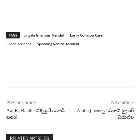
TAGS
Lingala Ghanpur Mandal
Lorry Collision Case
road accident
Speeding Vehicle Accident
Previous article
Next article
Aaj Ki Baath | నిశ్శబ్దమే మోడీ
Alpha | ‘ఆల్ఫా’ మూవీ ట్రైల‌ర్
బలం!
విడుద‌ల‌
RELATED ARTICLES