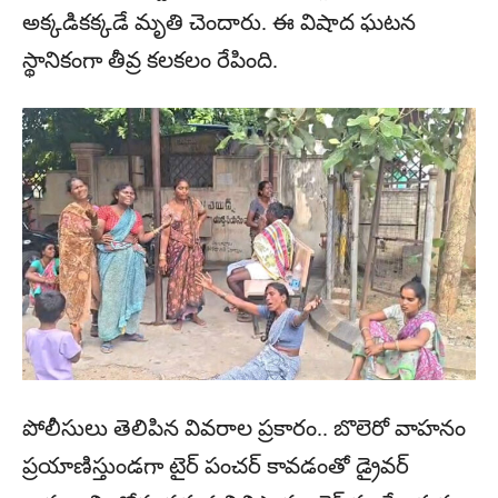
అక్కడికక్కడే మృతి చెందారు. ఈ విషాద ఘటన
స్థానికంగా తీవ్ర కలకలం రేపింది.
పోలీసులు తెలిపిన వివరాల ప్రకారం.. బొలెరో వాహనం
ప్రయాణిస్తుండగా టైర్ పంచర్ కావడంతో డ్రైవర్