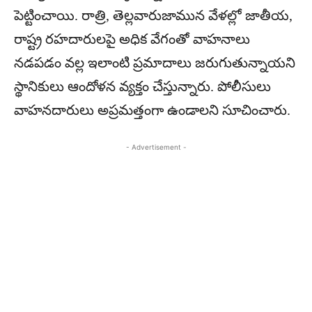
పెట్టించాయి. రాత్రి, తెల్లవారుజామున వేళల్లో జాతీయ,
రాష్ట్ర రహదారులపై అధిక వేగంతో వాహనాలు
నడపడం వల్ల ఇలాంటి ప్రమాదాలు జరుగుతున్నాయని
స్థానికులు ఆందోళన వ్యక్తం చేస్తున్నారు. పోలీసులు
వాహనదారులు అప్రమత్తంగా ఉండాలని సూచించారు.
- Advertisement -