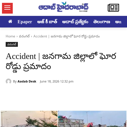
Epaper
ఆజ్ కీ బాత్
ఆదాబ్ ప్రత్యేకం
తెలంగాణ
ఆంధ్రప్ర
Home
వరంగల్‌
Accident | జనగామ జిల్లాలో ఘోర రోడ్డు ప్రమాదం
వరంగల్‌
Accident | జనగామ జిల్లాలో ఘోర
రోడ్డు ప్రమాదం
By
Aadab Desk
June 18, 2026 12:32 pm