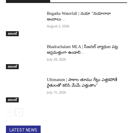
Bogatha Waterfall | నయా “నయాగారా
అందాలు…
August 2, 2026
వరంగల్‌
Bhadrachalam MLA | సీజనల్ వ్యాధుల పట్ల
అప్రమత్తంగా ఉండాలి…
July 28, 2026
వరంగల్‌
Ultimatum | పాకాల తూము గేట్లు ఎత్తకపోతే
రైతులతో కలిసి మేమే ఎత్తుతాం”
July 15, 2026
వరంగల్‌
LATEST NEWS