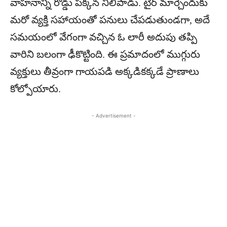
వాహనాన్ని రోడ్డు పక్కన నిలిపాడు. టైర్ మార్చేందుకు
మరో వ్యక్తి సహాయంతో పనులు చేపడుతుండగా, అదే
సమయంలో వేగంగా వచ్చిన ఓ లారీ అదుపు తప్పి
వారిని బలంగా ఢీకొట్టింది. ఈ ప్రమాదంలో ముగ్గురు
వ్యక్తులు తీవ్రంగా గాయపడి అక్కడికక్కడే ప్రాణాలు
కోల్పోయారు.
- Advertisement -