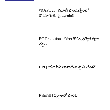
#RAPO23 | మూవీ పాండిచ్చేరిలో
కోనసాగుతున్న షూటింగ్
BC Protection | బీసీల కోసం ప్రత్యేక రక్షణ
చట్టం..
UPI | యూపీఏ లావాదేవీలపై ఎండీఆర్..
Rainfall | వర్షాలతో ఊరట..