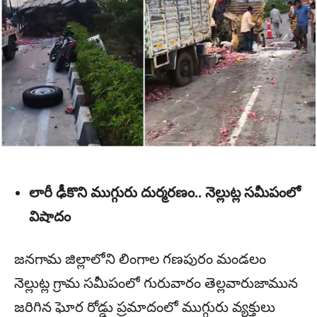
లారీ ఢీకొని ముగ్గురు దుర్మరణం.. నెల్లుట్ల సమీపంలో
విషాదం
జనగామ జిల్లాలోని లింగాల గణపురం మండలం
నెల్లుట్ల గ్రామ సమీపంలో గురువారం తెల్లవారుజామున
జరిగిన ఘోర రోడ్డు ప్రమాదంలో ముగ్గురు వ్యక్తులు