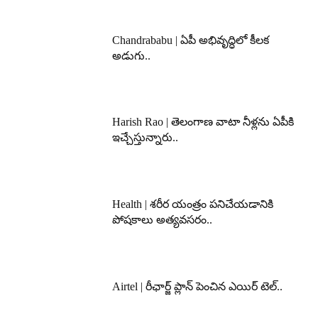
Chandrababu | ఏపీ అభివృద్ధిలో కీలక
అడుగు..
Harish Rao | తెలంగాణ వాటా నీళ్లను ఏపీకి
ఇచ్చేస్తున్నారు..
Health | శరీర యంత్రం పనిచేయడానికి
పోషకాలు అత్యవసరం..
Airtel | రీఛార్జ్ ప్లాన్ పెంచిన ఎయిర్ టెల్..