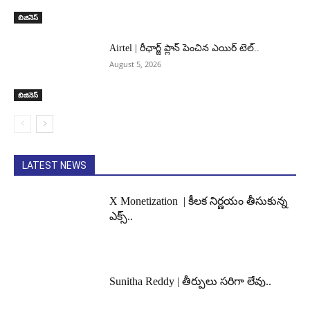
బిజినెస్
Airtel | రీఛార్జ్ ప్లాన్ పెంచిన ఎయిర్ టెల్..
August 5, 2026
బిజినెస్
LATEST NEWS
X Monetization | కీలక నిర్ణయం తీసుకున్న
ఎక్స్..
Sunitha Reddy | తీర్పులు సరిగా లేవు..