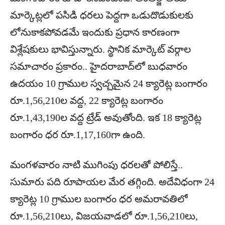
మార్కెట్లలో పసిడి ధరలు పెద్దగా ఒడుదొడుకులకు
లోనుకాకపోవడమే ఇందుకు ప్రధాన కారణంగా
విశ్లేషకులు భావిస్తున్నారు. స్థానిక మార్కెట్ వర్గాల
సమాచారం ప్రకారం.. హైదరాబాద్‌లో బుధవారం
ఉదయం 10 గ్రాముల స్వచ్చమైన 24 క్యారెట్ల బంగారం
రూ.1,56,210ల వద్ద, 22 క్యారెట్ల బంగారం
రూ.1,43,190ల వద్ద ట్రేడ్ అవుతోంది. ఇక 18 క్యారెట్ల
బంగారం ధర రూ.1,17,160గా ఉంది.
మంగళవారం నాటి ముగింపు ధరలతో పోలిస్తే..
సుమారు పది రూపాయల మేర తగ్గింది. అదేవిధంగా 24
క్యారెట్ల 10 గ్రాముల బంగారం ధర అమరావతిలో
రూ.1,56,210లు, విజయవాడలో రూ.1,56,210లు,