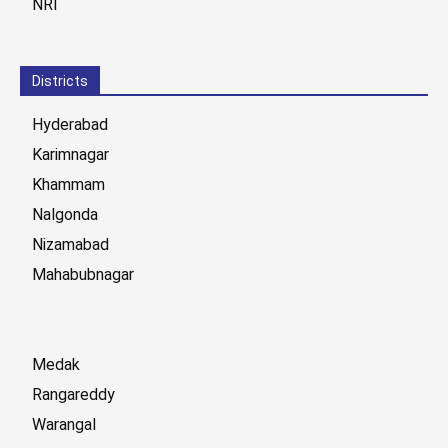
NRI
Districts
Hyderabad
Karimnagar
Khammam
Nalgonda
Nizamabad
Mahabubnagar
Medak
Rangareddy
Warangal