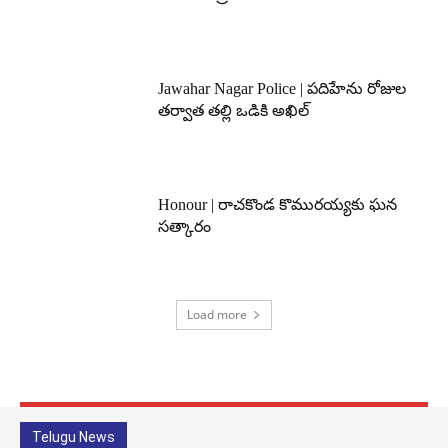
Jawahar Nagar Police | పదిహేను రోజుల
తర్వాత తల్లి ఒడికి అఖిల్
Honour | రాచకొండ కొమురయ్యకు ఘన
సత్కారం
Load more
Telugu News