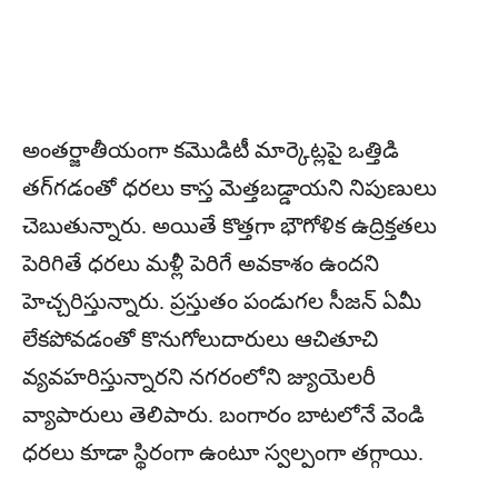
అంతర్జాతీయంగా కమొడిటీ మార్కెట్లపై ఒత్తిడి
తగ్గడంతో ధరలు కాస్త మెత్తబడ్డాయని నిపుణులు
చెబుతున్నారు. అయితే కొత్తగా భౌగోళిక ఉద్రిక్తతలు
పెరిగితే ధరలు మళ్లీ పెరిగే అవకాశం ఉందని
హెచ్చరిస్తున్నారు. ప్రస్తుతం పండుగల సీజన్ ఏమీ
లేకపోవడంతో కొనుగోలుదారులు ఆచితూచి
వ్యవహరిస్తున్నారని నగరంలోని జ్యుయెలరీ
వ్యాపారులు తెలిపారు. బంగారం బాటలోనే వెండి
ధరలు కూడా స్థిరంగా ఉంటూ స్వల్పంగా తగ్గాయి.