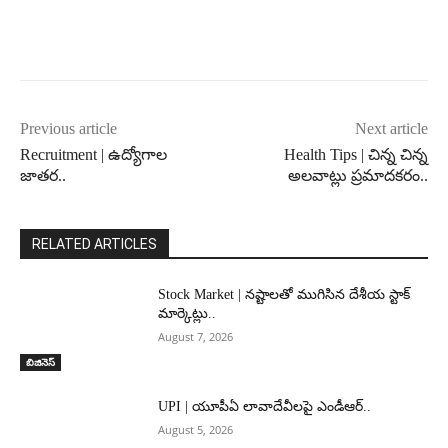
Previous article
Next article
Recruitment | ఉద్యోగాల
Health Tips | చిన్న చిన్న
జాతర..
అలవాట్లు ప్రమాదకరం..
RELATED ARTICLES
Stock Market | నష్టాలతో ముగిసిన దేశీయ స్టాక్
మార్కెట్లు..
August 7, 2026
బిజినెస్
UPI | యూపీఏ లావాదేవీలపై ఎండీఆర్..
August 5, 2026