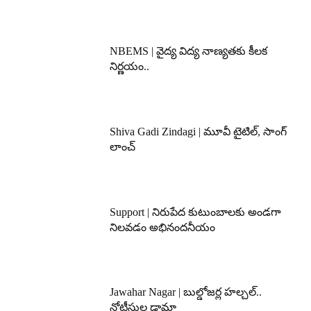
NBEMS | వైద్య విద్య నాణ్యతకు కీలక
నిర్ణయం..
Shiva Gadi Zindagi | మూవీ టైటిల్, సాంగ్
లాంచ్
Support | నిరుపేద కుటుంబాలకు అండగా
నిలవడం అభినందనీయం
Jawahar Nagar | బుల్డోజర్ల హల్చల్..
నోటీసుల డ్రామా