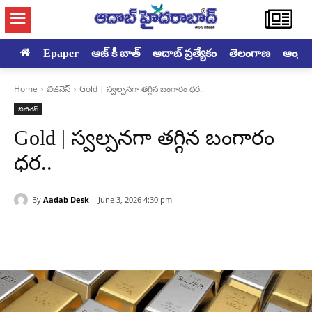
Epaper
ఆజ్ కీ బాత్
ఆదాబ్ ప్రత్యేకం
తెలంగాణ
ఆంధ్రప్ర
Home
బిజినెస్
Gold | స్వల్పనగా తగ్గిన బంగారం ధర..
బిజినెస్
Gold | స్వల్పనగా తగ్గిన బంగారం
ధర..
By
Aadab Desk
June 3, 2026 4:30 pm