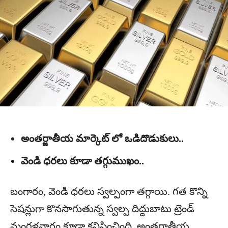
అంతర్జాతీయ మార్కెట్ లో ఒడిదొడుకులు..
వెండి ధరలు కూడా తగ్గుముఖం..
బంగారం, వెండి ధరలు స్వల్పంగా తగ్గాయి. గత కొన్ని
సెషన్లుగా కొనసాగుతున్న స్వల్ప దిద్దుబాటు ట్రెండ్‌
మంగళవారం కూడా కనిపించింది. అంతర్జాతీయ