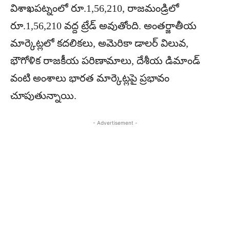
విశాఖపట్నంలో రూ.1,56,210, రాజమండ్రిలో
రూ.1,56,210 వద్ద ట్రేడ్ అవుతోంది. అంతర్జాతీయ
మార్కెట్లలో కదలికలు, అమెరికా డాలర్ విలువ,
భౌగోళిక రాజకీయ పరిణామాలు, దేశీయ డిమాండ్
వంటి అంశాలు భారత మార్కెట్లపై ప్రభావం
చూపుతున్నాయి.
- Advertisement -