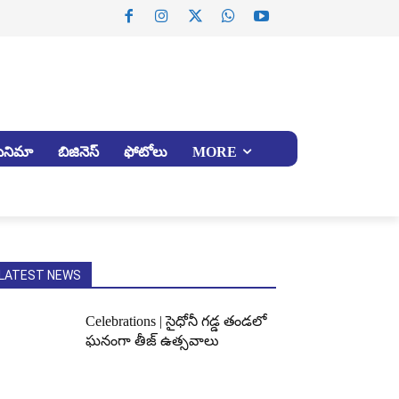
సినిమా
బిజినెస్
ఫోటోలు
MORE
LATEST NEWS
Celebrations | సైధోనీ గడ్డ తండలో
ఘనంగా తీజ్ ఉత్సవాలు