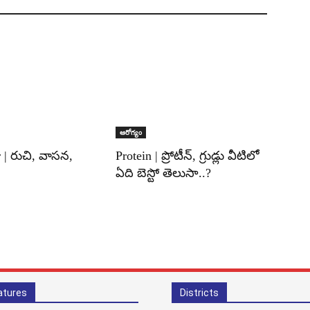
ఆరోగ్యం
 | రుచి, వాసన,
Protein | ప్రోటీన్, గ్రుడ్లు వీటిలో
ఏది బెస్టో తెలుసా..?
atures
Districts