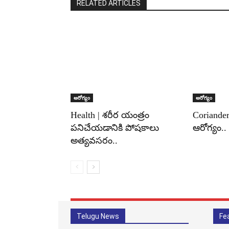
RELATED ARTICLES
ఆరోగ్యం
ఆరోగ్యం
Health | శరీర యంత్రం
Coriander
పనిచేయడానికి పోషకాలు
ఆరోగ్యం..
అత్యవసరం..
Telugu News
Fe