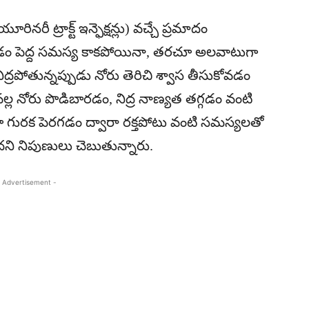
ీ ట్రాక్ట్ ఇన్ఫెక్షన్లు) వచ్చే ప్రమాదం
యడం పెద్ద సమస్య కాకపోయినా, తరచూ అలవాటుగా
నిద్రపోతున్నప్పుడు నోరు తెరిచి శ్వాస తీసుకోవడం
ల నోరు పొడిబారడం, నిద్ర నాణ్యత తగ్గడం వంటి
గురక పెరగడం ద్వారా రక్తపోటు వంటి సమస్యలతో
 నిపుణులు చెబుతున్నారు.
 Advertisement -