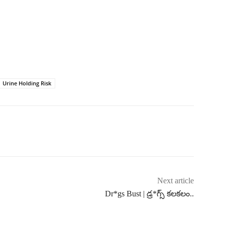
Urine Holding Risk
Next article
Dr*gs Bust | డ్ర*గ్స్ కలకలం..