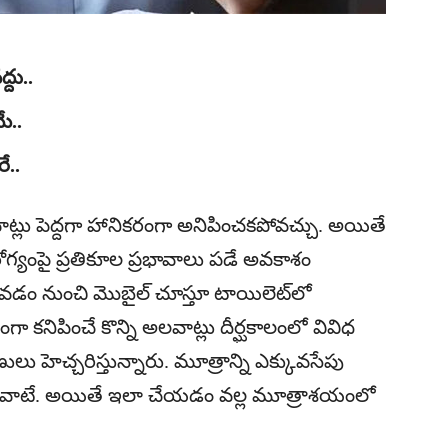
దు..
ే..
ే..
లవాట్లు పెద్దగా హానికరంగా అనిపించకపోవచ్చు. అయితే
గ్యంపై ప్రతికూల ప్రభావాలు పడే అవకాశం
ోవడం నుంచి మొబైల్ చూస్తూ టాయిలెట్‌లో
 కనిపించే కొన్ని అలవాట్లు దీర్ఘకాలంలో వివిధ
లు హెచ్చరిస్తున్నారు. మూత్రాన్ని ఎక్కువసేపు
వాటే. అయితే ఇలా చేయడం వల్ల మూత్రాశయంలో