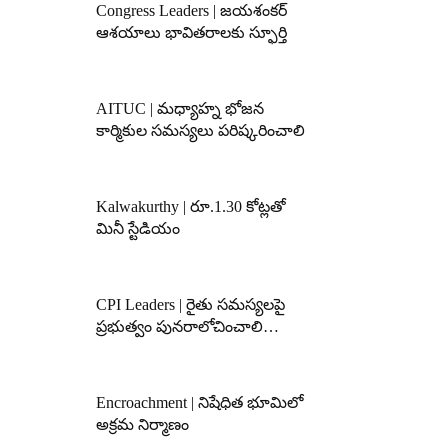
Congress Leaders | జయశంకర్
ఆశయాలు భావితరాలకు స్ఫూర్తి
AITUC | మధ్యాహ్న భోజన
కార్మికుల సమస్యలు పరిష్కరించాలి
Kalwakurthy | రూ.1.30 కోట్లతో
మినీ స్టేడియం
CPI Leaders | రైతు సమస్యలపై
ప్రభుత్వం పునరాలోచించాలి…
Encroachment | నిషేధిత భూమిలో
అక్రమ నిర్మాణం