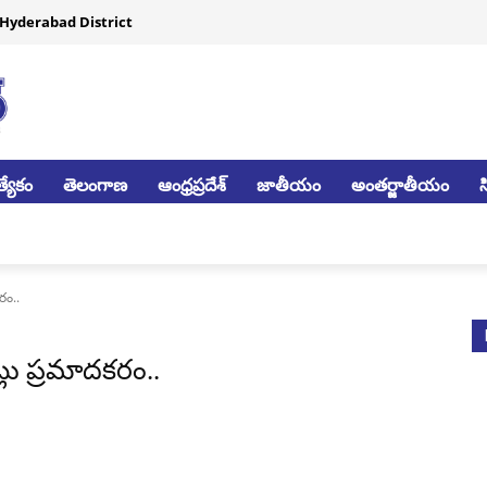
Hyderabad District
్యేకం
తెలంగాణ
ఆంధ్రప్రదేశ్
జాతీయం
అంతర్జాతీయం
రం..
్లు ప్రమాదకరం..