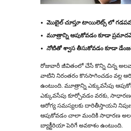
మొబైల్ చూస్తూ టాయిలెట్స్ లో గడపవద్
మూత్రాన్ని ఆపుకోవడం కూడా ప్రమాదమ
నోటితో శ్వాస తీసుకోవడం కూడా డేంజర
రోజువారీ జీవితంలో చేసే కొన్ని చిన్న అ
వాటిని నిరంతరం కొనసాగించడం వల్ల ఆరో
ఉంటుంది. మూత్రాన్ని ఎక్కువసేపు ఆపుక
ఎక్కువసేపు కూర్చోవడం వరకు, సాధారణంగా
ఆరోగ్య సమస్యలకు దారితీస్తాయ‌ని నిపుణు
ఆపుకోవడం చాలా మందికి సాధారణ అల
బ్యాక్టీరియా పెరిగే అవకాశం ఉంటుంది.