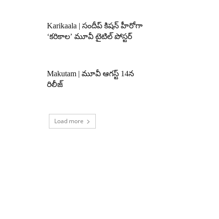
Karikaala | సందీప్ కిషన్ హీరోగా
‘కరికాల’ మూవీ టైటిల్ పోస్టర్
Makutam | మూవీ ఆగస్ట్ 14న
రిలీజ్
Load more