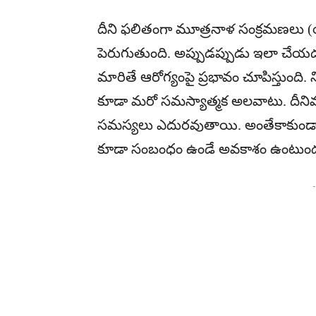
దీని ఫలితంగా మూత్రనాళ సంక్రమణలు (యూరినర
పెరుగుతుంది. అప్పుడప్పుడు ఇలా చే
మారితే ఆరోగ్యంపై ప్రభావం చూపిస్తుంది. 
కూడా మరో సమస్యాత్మక అలవాటు. దీనివల్
సమస్యలు ఎదురవుతాయి. అంతేకాకుండా 
కూడా సంబంధం ఉండే అవకాశం ఉంటుందని
-