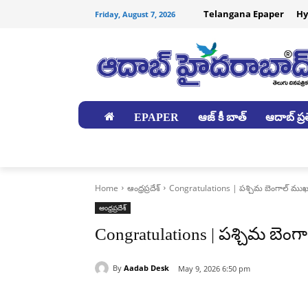
Telangana Epaper
Hy
Friday, August 7, 2026
EPAPER
ఆజ్ కీ బాత్
ఆదాబ్ ప్రత
జిల్లాలు
Home
ఆంధ్రప్రదేశ్
Congratulations | పశ్చిమ బెంగాల్ ముఖ్
ఆంధ్రప్రదేశ్
Congratulations | పశ్చిమ బెం
By
Aadab Desk
May 9, 2026 6:50 pm