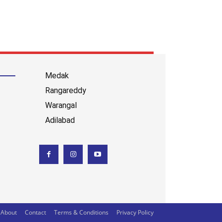
Medak
Rangareddy
Warangal
Adilabad
About
Contact
Terms & Conditions
Privacy Policy