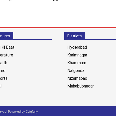
atures
Districts
j Ki Baat
Hyderabad
terature
Karimnagar
alth
Khammam
ime
Nalgonda
orts
Nizamabad
I
Mahabubnagar
ved. Powered by CLiqfully