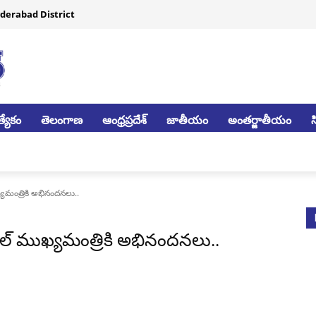
derabad District
్యేకం
తెలంగాణ
ఆంధ్రప్రదేశ్
జాతీయం
అంతర్జాతీయం
యమంత్రికి అభినందనలు..
గాల్ ముఖ్యమంత్రికి అభినందనలు..