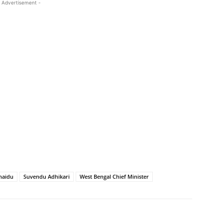
 Advertisement -
naidu
Suvendu Adhikari
West Bengal Chief Minister