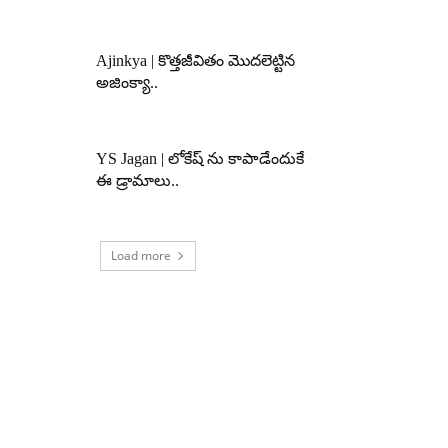
Ajinkya | కొత్తజీవితం మొదలెట్టిన
అజింక్యా..
YS Jagan | లోకేష్ ను కాపాడేందుకే
ఈ డ్రామాలు..
Load more