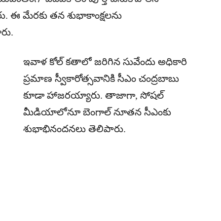
్నారు. ఈ మేరకు తన శుభాకాంక్షలను
ారు.
ఇవాళ కోల్ కతాలో జరిగిన సువేందు అధికారి
ప్రమాణ స్వీకారోత్సవానికి సీఎం చంద్రబాబు
కూడా హాజరయ్యారు. తాజాగా, సోషల్
మీడియాలోనూ బెంగాల్ నూతన సీఎంకు
శుభాభినందనలు తెలిపారు.