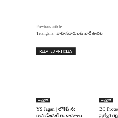
Previous article
Telangana | వాహనదారులకు భారీ ఊరట..
RELATED ARTICLES
ఆంధ్రప్రదేశ్
ఆంధ్రప్రదేశ్
YS Jagan | లోకేష్ ను
BC Protec
కాపాడేందుకే ఈ డ్రామాలు..
ప్రత్యేక రక