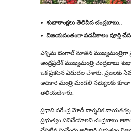
శుభాకాంక్షలు తెలిపిన చంద్రబాబు..
విజయవంతంగా పదవీకాలం పూర్తి చేసుక
పశ్చిమ బెంగాల్ నూతన ముఖ్యమంత్రిగా ప్
ఆంధ్రప్రదేశ్ ముఖ్యమంత్రి చంద్రబాబు 
ఒక ప్రకటన విడుదల చేశారు. ప్రజలకు సేవ
అధికారి మంత్రి మండలి సభ్యులకు క
తెలియజేశారు.
ప్రధాని నరేంద్ర మోదీ దార్శనిక నాయకత్వం,
ప్రభుత్వం పనిచేయాలని చంద్రబాబు ఆకాంక్
చేపట్టిన సువేందు అధికారి ప్రభుత్వం 