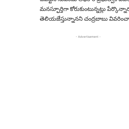
మనస్ఫూర్తిగా కోరుకుంటున్నట్లు పేర్కొన
తెలియజేస్తున్నానని చంద్రబాబు వివరించ
- Advertisement -