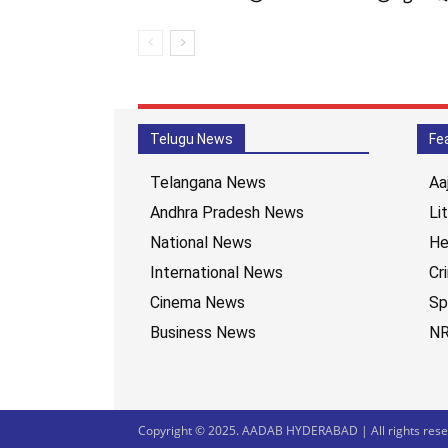
Telugu News
Fe
Telangana News
Aa
Andhra Pradesh News
Li
National News
He
International News
Cr
Cinema News
Sp
Business News
NR
Copyright © 2025. AADAB HYDERABAD | All rights reser