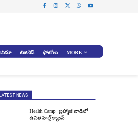
సినిమా
బిజినెస్
ఫోటోలు
MORE
LATEST NEWS
Health Camp | బ్రహ్మాజీ వాడిలో
ఉచిత హెల్త్ క్యాంప్.