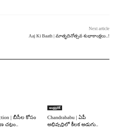
Next article
Aaj Ki Baath | మాతృదినోత్సవ శుభాకాంక్షలు..!
ఆంధ్రప్రదేశ్
tion | బీసీల కోసం
Chandrababu | ఏపీ
్షణ చట్టం..
అభివృద్ధిలో కీలక అడుగు..