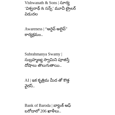
Vishwanath & Sons | సూర్య
‘విశ్వనాథ్ & సన్స్’ మూవీ ట్రైలర్
విడుదల
Awareness | “అరైవ్ అలైవ్”
కార్యక్రమం..
Subrahmanya Swamy |
సుబ్రహ్మణ్య స్వామిని పూజిస్తే
దోషాలు తొలుగుతాయి..
AI | ఇక కృత్రిమ మీద తో కొత్త
వైరస్..
Bank of Baroda | బ్యాంక్‌ ఆఫ్‌
బరోడాలో 206 ఖాళీలు..