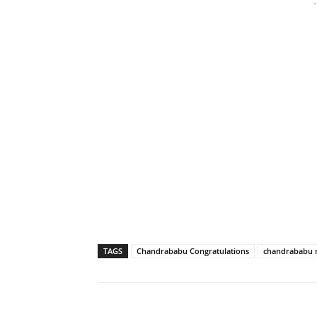
-
TAGS
Chandrababu Congratulations
chandrababu 