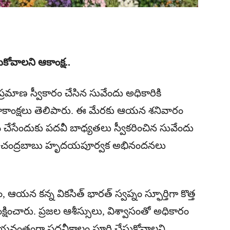
ోవాలని ఆకాంక్ష..
రమాణ స్వీకారం చేసిన సువేందు అధికారికి
శుభాకాంక్షలు తెలిపారు. ఈ మేరకు ఆయన శనివారం
 చేసేందుకు పదవీ బాధ్యతలు స్వీకరించిన సువేందు
ూడా చంద్రబాబు హృదయపూర్వక అభినందనలు
 ఆయన కన్న వికసిత్ భారత్ స్వప్నం స్ఫూర్తిగా కొత్త
షించారు. ప్రజల ఆశీస్సులు, విశ్వాసంతో అధికారం
విజయవంతంగా పదవీకాలం పూర్తి చేసుకోవాలని