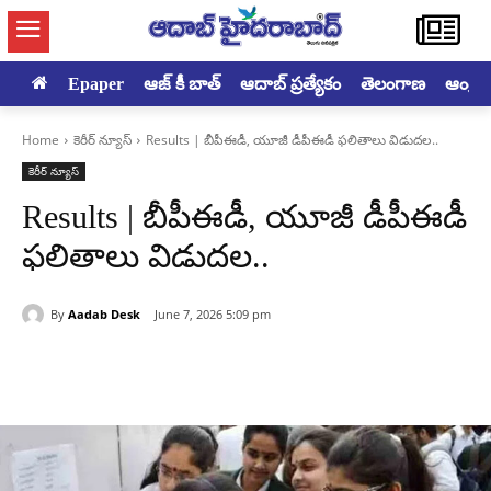
Epaper
ఆజ్ కీ బాత్
ఆదాబ్ ప్రత్యేకం
తెలంగాణ
ఆంధ్రప్ర
Home
కెరీర్ న్యూస్
Results | బీపీఈడీ, యూజీ డీపీఈడీ ఫలితాలు విడుదల..
కెరీర్ న్యూస్
Results | బీపీఈడీ, యూజీ డీపీఈడీ
ఫలితాలు విడుదల..
By
Aadab Desk
June 7, 2026 5:09 pm