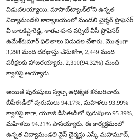
విడుదలయ్యాయి. మాసాబ్‌ట్యాంక్‌లోని ఉన్నత
విద్యామండలి కార్యాలయంలో మండలి చైర్మన్‌ ప్రొఫెసర్‌
వీ బాలకిష్టారెడ్డి, శాతవాహన వర్సిటీ వీసీ ప్రొఫెసర్‌
ఉమేశ్‌కుమార్‌ ఫలితాలు విడుదల చేశారు. మొత్తంగా
3,298 మంది దరఖాస్తు చేసుకోగా, 2,449 మంది
పరీక్షలకు హాజరయ్యారు. 2,310(94.32%) మంది
క్వాలిఫై అయ్యారు.
అయితే పురుషులు స్వల్ప ఆధిక్యత కనబరిచారు.
బీపీఈడీలో పురుషులు 94.17%, మహిళలు 93.99%
క్వాలిఫై కాగా, యూజీ డీపీఈడీలో పురుషులు 95.39%,
మహిళలు 94.21% పాసయ్యారు. ఈ కార్యక్రమంలో
ఉన్నత విద్యామండలి వైస్‌ చైర్మన్లు ఎస్కే మహమూద్‌,