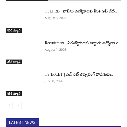
TSLPRB | పోలీసు ఉద్యోగాలకు కీలక అప్ డేట్..
August 3, 2026
కెరీర్ న్యూస్
Recruitment | నిరుద్యోగులకు బ్యాంకు ఉద్యోగాలు..
August 1, 2026
కెరీర్ న్యూస్
TS EdCET | ఎడ్ సెట్ కౌన్సిలింగ్ పొడిగింపు..
July 31, 2026
కెరీర్ న్యూస్
LATEST NEWS