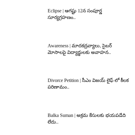
Eclipse | ఆగష్టు 12న సంపూర్ణ
సూర్యగ్రహణం..
Awareness | మాదకద్రవ్యాలు, సైబర్
మోసాలపై విద్యార్థులకు అవాహన..
Divorce Petition | సీఎం విజయ్ లైఫ్ లో కీలక
పరిణామం..
Balka Suman | అక్రమ కేసులకు భయపడేది
లేదు..