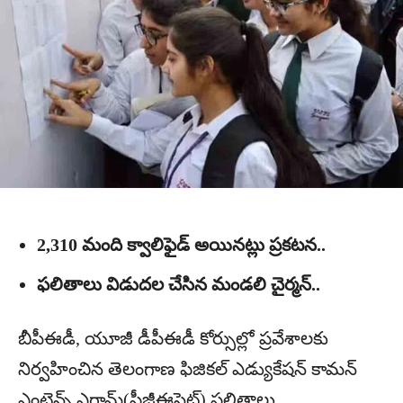
2,310 మంది క్వాలిఫైడ్ అయినట్లు ప్రకటన..
ఫలితాలు విడుదల చేసిన మండలి చైర్మన్..
బీపీఈడీ, యూజీ డీపీఈడీ కోర్సుల్లో ప్రవేశాలకు
నిర్వహించిన తెలంగాణ ఫిజికల్‌ ఎడ్యుకేషన్‌ కామన్‌
ఎంట్రెన్స్‌ ఎగ్జామ్‌(పీజీఈసెట్‌) ఫలితాలు