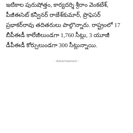
ఇటికాల పురుషోత్తం, కార్యదర్శి శ్రీరాం వెంకటేశ్‌,
పీజీఈసెట్‌ కన్వీనర్‌ రాజేశ్‌కుమార్‌, ప్రొఫెసర్‌
ప్రభాకర్‌రావు తదితరులు పాల్గొన్నారు. రాష్ట్రంలో 17
బీపీఈడీ కాలేజీలుండగా 1,760 సీట్లు, 3 యూజీ
డీపీఈడీ కోర్సులుండగా 300 సీట్లున్నాయి.
- Advertisement -