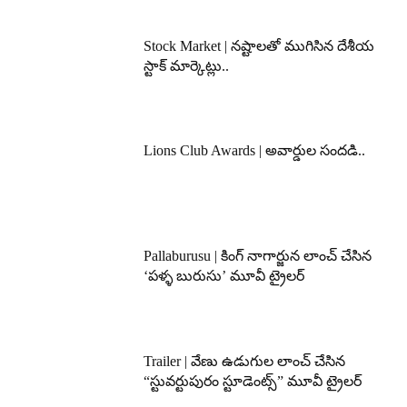
Stock Market | నష్టాలతో ముగిసిన దేశీయ
స్టాక్ మార్కెట్లు..
Lions Club Awards | అవార్డుల సందడి..
Pallaburusu | కింగ్ నాగార్జున లాంచ్ చేసిన
‘పళ్ళ బురుసు’ మూవీ ట్రైలర్
Trailer | వేణు ఉడుగుల లాంచ్ చేసిన
“స్టువర్టుపురం స్టూడెంట్స్” మూవీ ట్రైలర్