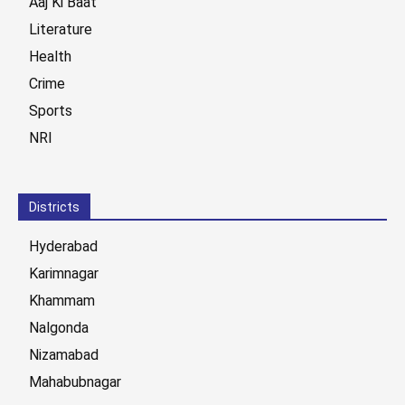
Aaj Ki Baat
Literature
Health
Crime
Sports
NRI
Districts
Hyderabad
Karimnagar
Khammam
Nalgonda
Nizamabad
Mahabubnagar