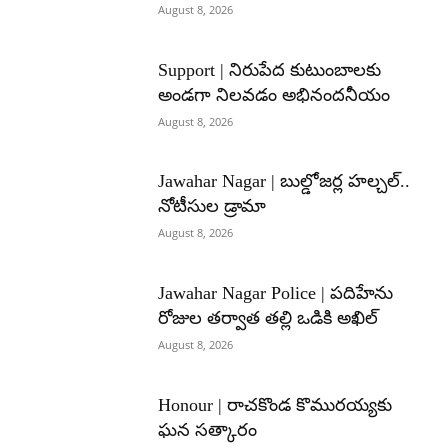
August 8, 2026
Support | నిరుపేద కుటుంబాలకు
అండగా నిలవడం అభినందనీయం
August 8, 2026
Jawahar Nagar | బుల్డోజర్ల హల్చల్..
నోటీసుల డ్రామా
August 8, 2026
Jawahar Nagar Police | పదిహేను
రోజుల తర్వాత తల్లి ఒడికి అఖిల్
August 8, 2026
Honour | రాచకొండ కొమురయ్యకు
ఘన సత్కారం