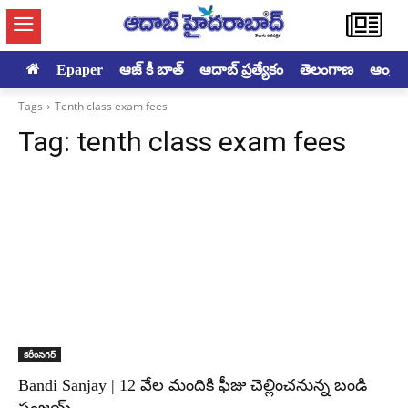
Epaper
ఆజ్ కీ బాత్
ఆదాబ్ ప్రత్యేకం
తెలంగాణ
ఆంధ్రప్ర
Tags
Tenth class exam fees
Tag:
tenth class exam fees
కరీంనగర్
Bandi Sanjay | 12 వేల మందికి ఫీజు చెల్లించనున్న బండి