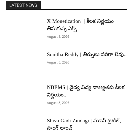
LATEST NEWS
X Monetization | కీలక నిర్ణయం
తీసుకున్న ఎక్స్..
August 8, 2026
Sunitha Reddy | తీర్పులు సరిగా లేవు..
August 8, 2026
NBEMS | వైద్య విద్య నాణ్యతకు కీలక
నిర్ణయం..
August 8, 2026
Shiva Gadi Zindagi | మూవీ టైటిల్,
సాంగ్ లాంచ్