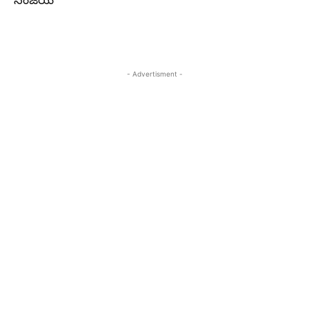
సంజయ్
- Advertisment -