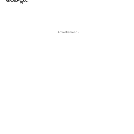
అలవాట్లు..
- Advertisment -