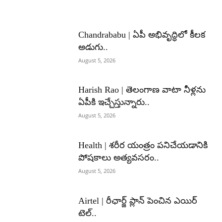
Chandrababu | ఏపీ అభివృద్ధిలో కీలక
అడుగు..
August 5, 2026
Harish Rao | తెలంగాణ వాటా నీళ్లను
ఏపీకి ఇచ్చేస్తున్నారు..
August 5, 2026
Health | శరీర యంత్రం పనిచేయడానికి
పోషకాలు అత్యవసరం..
August 5, 2026
Airtel | రీఛార్జ్ ప్లాన్ పెంచిన ఎయిర్
టెల్..