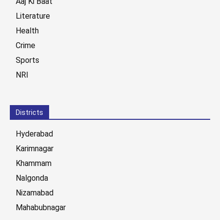
Aaj Ki Baat
Literature
Health
Crime
Sports
NRI
Districts
Hyderabad
Karimnagar
Khammam
Nalgonda
Nizamabad
Mahabubnagar