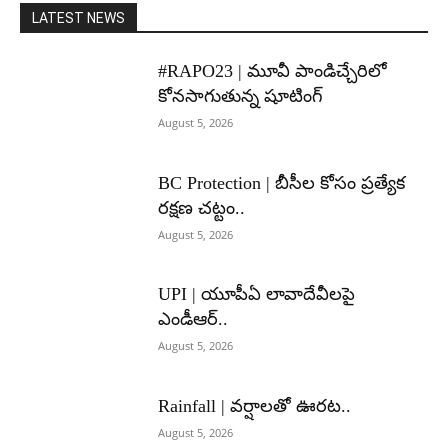
LATEST NEWS
#RAPO23 | మూవీ పాండిచ్చేరిలో
కోనసాగుతున్న షూటింగ్
August 5, 2026
BC Protection | బీసీల కోసం ప్రత్యేక
రక్షణ చట్టం..
August 5, 2026
UPI | యూపీఏ లావాదేవీలపై
ఎండీఆర్..
August 5, 2026
Rainfall | వర్షాలతో ఊరట..
August 5, 2026