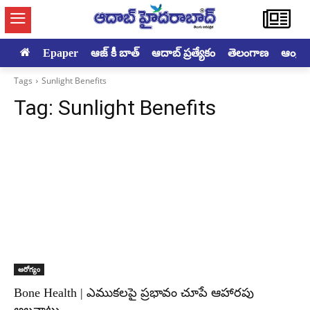
Epaper
ఆజ్ కీ బాత్
ఆదాబ్ ప్రత్యేకం
తెలంగాణ
ఆంధ్రప్ర
Tags
Sunlight Benefits
Tag:
Sunlight Benefits
ఆరోగ్యం
Bone Health | ఎముకలపై ప్రభావం చూపే ఆహారపు