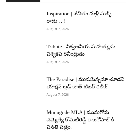
Inspiration | జీవితం మళ్లీ మళ్ళీ
రాదు… !
August 7, 2026
Tribute | విశ్వజనీయ మహాత్ముడు
విశ్వకవి రవీంద్రుడు
August 7, 2026
The Paradise | మునుపెన్నడూ చూడని
యాక్షన్ బ్లడ్ బాత్ టీజర్ రిలీజ్
August 7, 2026
Munugode MLA | మునుగోడు
ఎమ్మెల్యే కోమటిరెడ్డి రాజగోపాల్ కి
వినతి పత్రం.