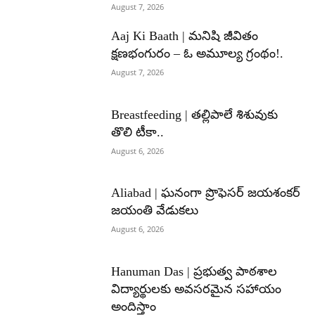
August 7, 2026
Aaj Ki Baath | మనిషి జీవితం
క్షణభంగురం – ఓ అమూల్య గ్రంథం!.
August 7, 2026
Breastfeeding | తల్లిపాలే శిశువుకు
తొలి టీకా..
August 6, 2026
Aliabad | ఘనంగా ప్రొఫెసర్ జయశంకర్
జయంతి వేడుకలు
August 6, 2026
Hanuman Das | ప్రభుత్వ పాఠశాల
విద్యార్థులకు అవసరమైన సహాయం
అందిస్తాం