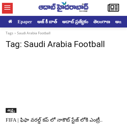
Epaper
ఆజ్ కీ బాత్
ఆదాబ్ ప్రత్యేకం
తెలంగాణ
ఆంధ్రప్ర
Tags
Saudi Arabia Football
Tag:
Saudi Arabia Football
స్పోర్ట్స్
FIFA | ఫిఫా వరల్డ్ కప్ లో నాకౌట్ స్టేజ్ లోకి ఎంట్రీ..