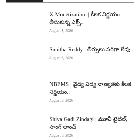
X Monetization | కీలక నిర్ణయం
తీసుకున్న ఎక్స్..
August 8, 2026
Sunitha Reddy | తీర్పులు సరిగా లేవు..
August 8, 2026
NBEMS | వైద్య విద్య నాణ్యతకు కీలక
నిర్ణయం..
August 8, 2026
Shiva Gadi Zindagi | మూవీ టైటిల్,
సాంగ్ లాంచ్
August 8, 2026