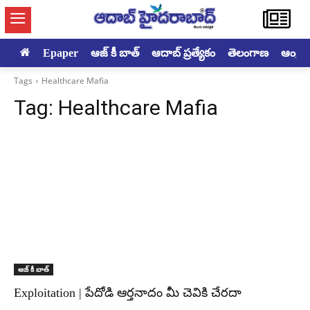
Epaper
ఆజ్ కీ బాత్
ఆదాబ్ ప్రత్యేకం
తెలంగాణ
ఆంధ్రప్ర
Tags
Healthcare Mafia
Tag:
Healthcare Mafia
ఆజ్ కీ బాత్
Exploitation | పేదోడి ఆర్తనాదం మీ చెవికి చేరదా