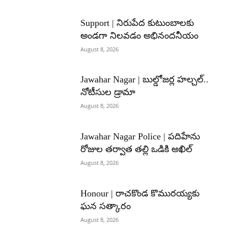
Support | నిరుపేద కుటుంబాలకు
అండగా నిలవడం అభినందనీయం
August 8, 2026
Jawahar Nagar | బుల్డోజర్ల హల్చల్..
నోటీసుల డ్రామా
August 8, 2026
Jawahar Nagar Police | పదిహేను
రోజుల తర్వాత తల్లి ఒడికి అఖిల్
August 8, 2026
Honour | రాచకొండ కొమురయ్యకు
ఘన సత్కారం
August 8, 2026