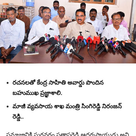
రచనలతో కేంద్ర సాహితి అవార్డు పొందిన
బహుముఖ ప్రజ్ఞాశాలి.
మాజీ వ్యవసాయ శాఖ మంత్రి సింగిరెడ్డి నిరంజన్
రెడ్డి..
సమాజానికి సురవరం ప్రతాపరెడ్డి ఆదర్శప్రాయుడు అని