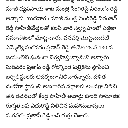
మాజీ వ్యవసాయ శాఖ మంత్రి సింగిరెడ్డి నిరంజన్ రెడ్డి
అన్నారు. బుధవారం మాజీ మంత్రి సింగిరెడ్డి నిరంజన్
రెడ్డి సాహితీవేత్తలతో కలసి వారి స్వగృహంలో పత్రికా
సమావేశంలో మాట్లాడారు. వనపర్తి మొట్టమొదటి
ఎమ్మెల్యే సురవరం ప్రతాప్ రెడ్డి ఈనెల 28 న 130 వ
జయంతిని ఘనంగా నిర్వహిస్తున్నామని అన్నారు.
సురవరం ప్రతాప్ రెడ్డి గోల్కొండ పత్రికను స్థాపించి
జర్నలిస్టులకు ఆదర్శంగా నిలిచారన్నారు. దళిత
దండోరా స్థాపించి అణగారిన వర్గాలకు అండగా నిలిచి ..
తన రచనలతో కేంద్ర సాహితీ అవార్డు పొంది సామాజిక
రుగ్మతలకు ఎదురొడ్డి నిలిచిన మహానుభావులు
సురవరం ప్రతాప్ రెడ్డి అని గుర్తు చేశారు.