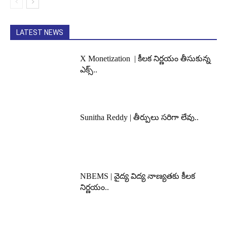
LATEST NEWS
X Monetization | కీలక నిర్ణయం తీసుకున్న
ఎక్స్..
Sunitha Reddy | తీర్పులు సరిగా లేవు..
NBEMS | వైద్య విద్య నాణ్యతకు కీలక
నిర్ణయం..