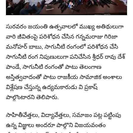
సురవరం జయంతి ఉత్సవాలలో ముఖ్య అతిథులుగా
వారి జీవితంపై పరిశోధన చేసిన గన్నమరాజు గిరిజా
మనోహర్ బాబు, సాగునీటి రంగంలో పరిశోధన చేసి
సాగునీటి రంగ నిపుణులుగా పనిచేసిన శ్రీధర్ రావు దేశ్
పాండే, సాగునీటి రంగంతో పాటు తెలంగాణ
అస్తిత్వవాదంతో పాటు రాజకీయ సామాజిక అంశాలు
విశ్లేషణ చేస్తున్న ఉద్యమకారుడు వి ప్రకాష్
పాల్గొంటారని తెలిపారు.
సాహితీవేత్తలు, విద్యావేత్తలు, సమాజం పట్ల పట్టింపు
ఉన్న విజ్ఞులు అందరూ పాల్గొని విజయవంతం