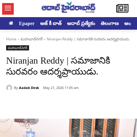
Epaper
ఆజ్ కీ బాత్
ఆదాబ్ ప్రత్యేకం
తెలంగాణ
ఆంధ్రప్ర
Home
మహబూబ్‌నగర్‌
Niranjan Reddy | సమాజానికి సురవరం ఆదర్శప్రాయుడు.
మహబూబ్‌నగర్‌
Niranjan Reddy | సమాజానికి
సురవరం ఆదర్శప్రాయుడు.
By
Aadab Desk
May 21, 2026 11:05 am