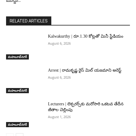
ముద్దు..
RELATED ARTICLES
Kalwakurthy | రూ.1.30 కోట్లతో మినీ స్టేడియం
August 6, 2026
మహబూబ్‌నగర్‌
Arrest | రామకృష్ణ రైస్ మిల్ యజమాని అరెస్ట్
August 6, 2026
మహబూబ్‌నగర్‌
Lecturers | లెక్చరర్స్‌కు మరోసారి ఒకటవ తేదీన
జీతాల చెల్లింపు
August 1, 2026
మహబూబ్‌నగర్‌