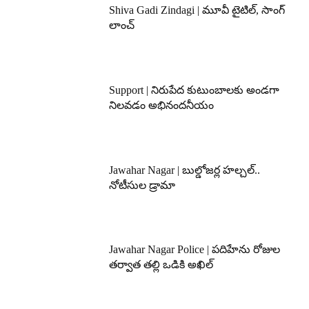
Shiva Gadi Zindagi | మూవీ టైటిల్, సాంగ్
లాంచ్
Support | నిరుపేద కుటుంబాలకు అండగా
నిలవడం అభినందనీయం
Jawahar Nagar | బుల్డోజర్ల హల్చల్..
నోటీసుల డ్రామా
Jawahar Nagar Police | పదిహేను రోజుల
తర్వాత తల్లి ఒడికి అఖిల్