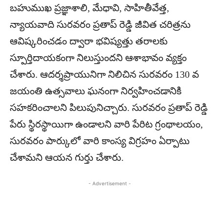
బహుముఖ ప్రజ్ఞాశాలి, మేధావి, సాహితీవేత్త,
న్యాయవాది సురవరం ప్రతాప్ రెడ్డి జీవిత చరిత్రను
ఆవిష్కరించడం ద్వారా భవిష్యత్తు తరాలకు
స్పూర్తిదాయకంగా నిలుస్తుందని ఆశాభావం వ్యక్తం
చేశారు. ఆదర్శప్రాయునిగా నిలిచిన సురవరం 130 వ
జయంతి ఉత్సవాలు ఘనంగా నిర్వహించడానికి
సహకరించాలని పిలుపునిచ్చారు. సురవరం ప్రతాప్ రెడ్డి
పేరు స్థిరస్థాయిగా ఉండాలని వారి పేరిట గ్రంథాలయం,
సురవరం పార్కులో వారి కాంస్య విగ్రహం ఏర్పాటు
చేశామని ఆయన గుర్తు చేశారు.
- Advertisement -