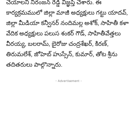
చేయాలని నిరంజన్ రెడ్డి విజ్ఞప్తి చేశారు. ఈ
కార్యక్రమములో జిల్లా మాజీ అధ్యక్షులు గట్టు యాదవ్,
జిల్లా మీడియా కన్వీనర్ నందిమల్ల అశోక్, సాహితీ కళా
వేదిక అధ్యక్షులు పలుస శంకర్ గౌడ్, సాహితీవేత్తలు
వీరయ్య, బలరామ్, బైరోజు చంద్రశేఖర్, కిరణ్,
తిరుమలేశ్, జోహెబ్ హుస్సేన్, కుమార్, తోట శ్రీను
తదితరులు పాల్గొన్నారు.
- Advertisement -