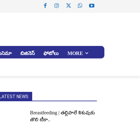
సినిమా
బిజినెస్
ఫోటోలు
MORE
LATEST NEWS
Breastfeeding | తల్లిపాలే శిశువుకు
తొలి టీకా..