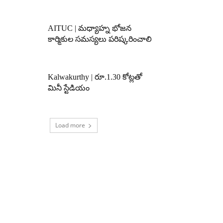
AITUC | మధ్యాహ్న భోజన
కార్మికుల సమస్యలు పరిష్కరించాలి
Kalwakurthy | రూ.1.30 కోట్లతో
మినీ స్టేడియం
Load more