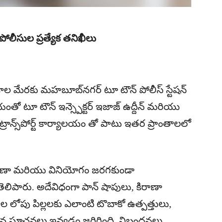
పోలీసుల ప్రత్యేక తనిఖీలు
ఆదేశాల మేరకు మహబూబ్‌నగర్ టూ టౌన్ పోలీస్ స్టేషన్
యంతో టూ టౌన్ ఇన్స్పెక్టర్ ఇజాజ్ ఉద్దీన్ మరియు
 ట్రాన్స్‌పోర్ట్ కార్యాలయం తో పాటు ఇతర ప్రాంతాలలో
.
రవాణా మరియు వినియోగం జరగకుండా
 తెలిపారు. అదేవిధంగా పాన్ షాపులు, కిరాణా
పు పిల్లలకు ఎలాంటి టొబాకో ఉత్పత్తులు,
ష్టమైన సూచనలు ఇవ్వడం జరిగింది. నిబంధనలు