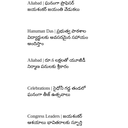
Aliabad | ఘనంగా ప్రొఫెసర్
జయశంకర్ జయంతి వేడుకలు
Hanuman Das | ప్రభుత్వ పాఠశాల
విద్యార్థులకు అవసరమైన సహాయం
అందిస్తాం
Aliabad | రూ.6 లక్షలతో యూజీడీ
నిర్మాణ పనులకు శ్రీకారం
Celebrations | సైధోనీ గడ్డ తండలో
ఘనంగా తీజ్ ఉత్సవాలు
Congress Leaders | జయశంకర్
ఆశయాలు భావితరాలకు స్ఫూర్తి