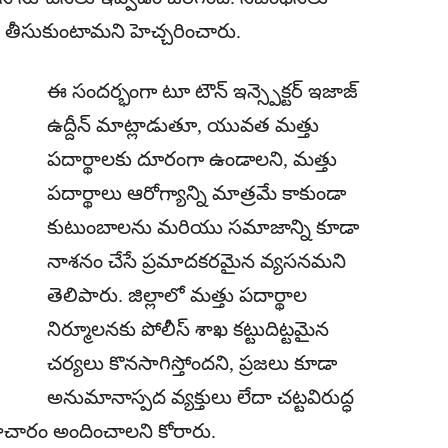
ు తీసుకుంటామని హెచ్చరించారు.
ఈ సందర్భంగా టూ టౌన్ ఇన్స్పెక్టర్ ఇజాజ్
ఉద్దీన్ మాట్లాడుతూ, యువత మత్తు
పదార్థాలకు దూరంగా ఉండాలని, మత్తు
పదార్థాలు ఆరోగ్యాన్ని మాత్రమే కాకుండా
కుటుంబాలను మరియు సమాజాన్ని కూడా
నాశనం చేసే ప్రమాదకరమైన వ్యసనమని
తెలిపారు. జిల్లాలో మత్తు పదార్థాల
నిర్మూలనకు పోలీస్ శాఖ కట్టుదిట్టమైన
చర్యలు కొనసాగిస్తోందని, ప్రజలు కూడా
అనుమానాస్పద వ్యక్తులు లేదా చట్టవిరుద్ధ
ాచారం అందించాలని కోరారు.