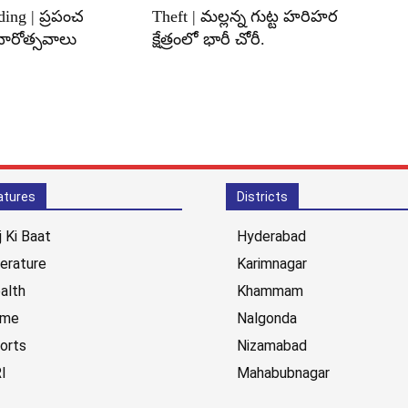
ding | ప్రపంచ
Theft | మల్లన్న గుట్ట హరిహర
వారోత్సవాలు
క్షేత్రంలో భారీ చోరీ.
atures
Districts
j Ki Baat
Hyderabad
terature
Karimnagar
alth
Khammam
ime
Nalgonda
orts
Nizamabad
I
Mahabubnagar