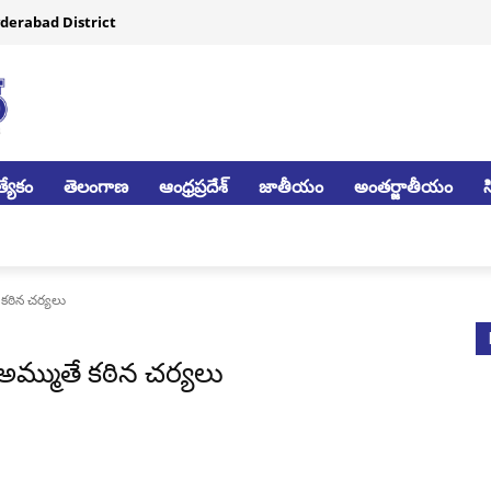
derabad District
్యేకం
తెలంగాణ
ఆంధ్రప్రదేశ్
జాతీయం
అంతర్జాతీయం
 కఠిన చర్యలు
ు అమ్ముతే కఠిన చర్యలు