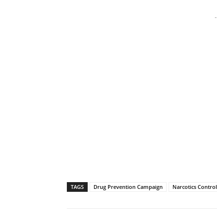
-
TAGS
Drug Prevention Campaign
Narcotics Control