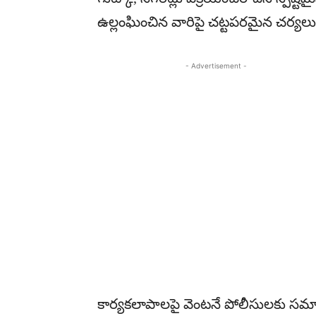
ఉల్లంఘించిన వారిపై చట్టపరమైన చర్యల
- Advertisement -
కార్యకలాపాలపై వెంటనే పోలీసులకు సమ