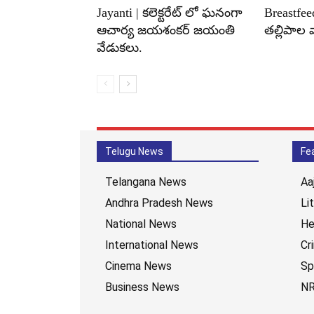
Jayanti | కలెక్టరేట్ లో ఘనంగా
Breastfee
ఆచార్య జయశంకర్ జయంతి
తల్లిపాల 
వేడుకలు.
Telugu News
Fe
Telangana News
Aa
Andhra Pradesh News
Li
National News
He
International News
Cr
Cinema News
Sp
Business News
NR