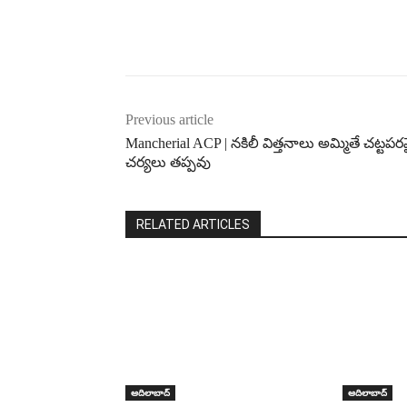
Previous article
Mancherial ACP | నకిలీ విత్తనాలు అమ్మితే చట్టప
చర్యలు తప్పవు
RELATED ARTICLES
ఆదిలాబాద్
ఆదిలాబాద్