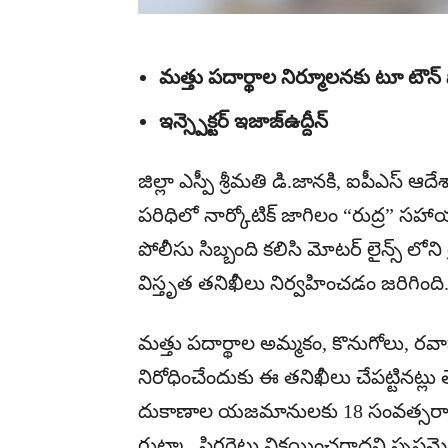
మత్తు పదార్థాల నిర్మూలనకు టూ టౌన్ 
ఇన్స్పెక్టర్ ఇజాజ్ఉద్దీన్
జిల్లా ఎస్పీ శ్రీమతి డి.జానకి, ఐపీఎస్ 
పరిధిలో నార్కోటిక్ జాగిలం “రుద్ర” సహా
పోలీసు సిబ్బంది కలిసి మోటర్ లైన్స్ లోని
విస్తృత తనిఖీలు నిర్వహించడం జరిగింది
మత్తు పదార్థాల అమ్మకం, కొనుగోలు, 
నిరోధించేందుకు ఈ తనిఖీలు చేపట్టినట్లు
దుకాణాల యజమానులకు 18 సంవత్సరాల లో
గుట్కా, సిగరెట్లు విక్రయించరాదని స్ప