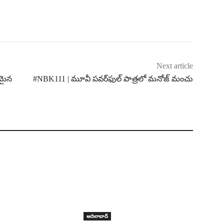
Next article
రమైన
#NBK111 | మూవీ పవర్‌ఫుల్ పాత్రలో మనోజ్ మంచు
ఆదిలాబాద్