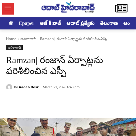
Epaper
ఆజ్ కీ బాత్
ఆదాబ్ ప్రత్యేకం
తెలంగాణ
ఆంధ్రప్ర
Home
ఆదిలాబాద్
Ramzan| రంజాన్ ఏర్పాట్లను పరిశీలించిన ఎస్పీ
ఆదిలాబాద్
Ramzan| రంజాన్ ఏర్పాట్లను
పరిశీలించిన ఎస్పీ
By
Aadab Desk
March 21, 2026 6:43 pm