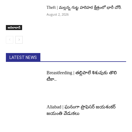
Theft | మల్లన్న గుట్ట హరిహర క్షేత్రంలో భారీ చోరీ.
August 2, 2026
ఆదిలాబాద్
LATEST NEWS
Breastfeeding | తల్లిపాలే శిశువుకు తొలి
టీకా..
Aliabad | ఘనంగా ప్రొఫెసర్ జయశంకర్
జయంతి వేడుకలు