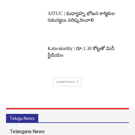
AITUC | మధ్యాహ్న భోజన కార్మికుల
సమస్యలు పరిష్కరించాలి
Kalwakurthy | రూ.1.30 కోట్లతో మినీ
స్టేడియం
Load more
Telugu News
Telangana News