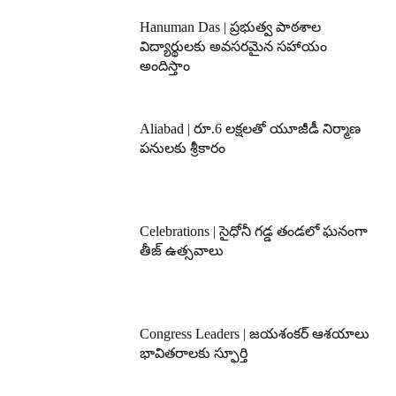
Hanuman Das | ప్రభుత్వ పాఠశాల
విద్యార్థులకు అవసరమైన సహాయం
అందిస్తాం
Aliabad | రూ.6 లక్షలతో యూజీడీ నిర్మాణ
పనులకు శ్రీకారం
Celebrations | సైధోనీ గడ్డ తండలో ఘనంగా
తీజ్ ఉత్సవాలు
Congress Leaders | జయశంకర్ ఆశయాలు
భావితరాలకు స్ఫూర్తి