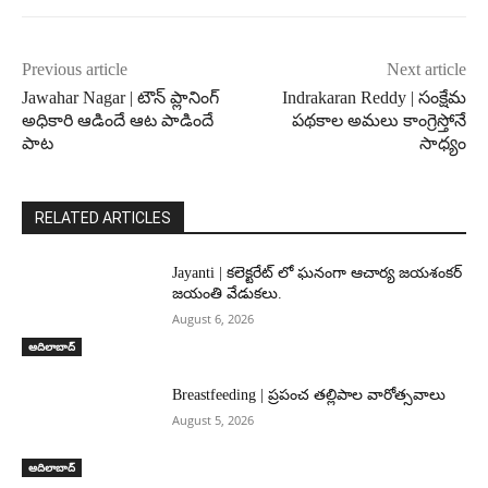
Previous article
Next article
Jawahar Nagar | టౌన్ ప్లానింగ్
Indrakaran Reddy | సంక్షేమ
అధికారి ఆడిందే ఆట పాడిందే
పథకాల అమలు కాంగ్రెస్తోనే
పాట
సాధ్యం
RELATED ARTICLES
Jayanti | కలెక్టరేట్ లో ఘనంగా ఆచార్య జయశంకర్
జయంతి వేడుకలు.
August 6, 2026
ఆదిలాబాద్
Breastfeeding | ప్రపంచ తల్లిపాల వారోత్సవాలు
August 5, 2026
ఆదిలాబాద్