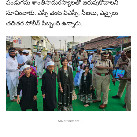
పండుగను శాంతిసామరస్యాలతో జరుపుకోవాలని
సూచించారు. ఎస్పీ వెంట ఏఎస్పీ, సీఐలు, ఎస్సైలు
తదితర పోలీస్ సిబ్బంది ఉన్నారు.
- Advertisement -