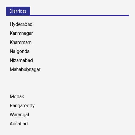
Districts
Hyderabad
Karimnagar
Khammam
Nalgonda
Nizamabad
Mahabubnagar
Medak
Rangareddy
Warangal
Adilabad