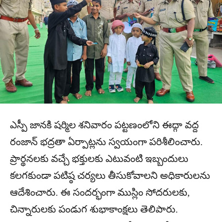
ఎస్పీ జానకి షర్మిల శనివారం పట్టణంలోని ఈద్గా వద్ద
రంజాన్ భద్రతా ఏర్పాట్లను స్వయంగా పరిశీలించారు.
ప్రార్థనలకు వచ్చే భక్తులకు ఎటువంటి ఇబ్బందులు
కలగకుండా పటిష్ఠ చర్యలు తీసుకోవాలని అధికారులను
ఆదేశించారు. ఈ సందర్భంగా ముస్లిం సోదరులకు,
చిన్నారులకు పండుగ శుభాకాంక్షలు తెలిపారు.