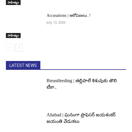
సాహిత్యం
Accusations | ఆరోపణలు..!
July 13, 2026
సాహిత్యం
LATEST NEWS
Breastfeeding | తల్లిపాలే శిశువుకు తొలి
టీకా..
Aliabad | ఘనంగా ప్రొఫెసర్ జయశంకర్
జయంతి వేడుకలు