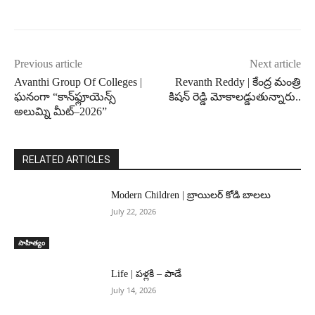
Previous article
Next article
Avanthi Group Of Colleges |
Revanth Reddy | కేంద్ర మంత్రి
ఘనంగా “కాన్‌ఫ్లూయెన్స్
కిషన్ రెడ్డి మోకాలడ్డుతున్నారు..
అలుమ్ని మీట్–2026”
RELATED ARTICLES
Modern Children | బ్రాయిలర్ కోడి బాలలు
July 22, 2026
సాహిత్యం
Life | పళ్లకి – పాడే
July 14, 2026