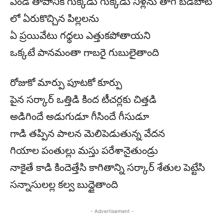
ఎండ తాపానికి గుక్కెడు గుక్కెడు నీళ్లను తాగి బడిబాట
లో ఏరుకొచ్చిన పిల్లలను
ఏ ప్రయివేటు గధ్ధలు ఎత్తుకపోతాయని
ఒక్కటే పానమంతా గాబరై గుబులైతాంది
రోజుకో మార్పు పూటకో కూర్పు
పైన సర్కార్ ఒత్తిడి కింద టీచర్లకు చిత్తడి
అడిగిందే అడుగుడూ గీసిందే గీసుడూ
గాడి తప్పిన పాలన మెలిపెడుతున్న వేదన
గియాల పంతుల్లు మస్తు పరేశానైతుండ్రు
నాకైతే కాడి కిందెత్తేసి కాగితాన్ని సర్కార్ శేతుల పెట్టేసి
సన్నాసులల్ల కల్వ బుద్దైతాంది
- Advertisement -