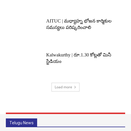
AITUC | మధ్యాహ్న భోజన కార్మికుల
సమస్యలు పరిష్కరించాలి
Kalwakurthy | రూ.1.30 కోట్లతో మినీ
స్టేడియం
Load more
Telugu News