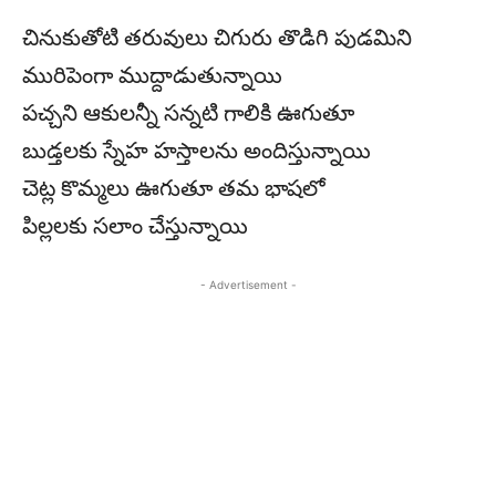
చినుకుతోటి తరువులు చిగురు తొడిగి పుడమిని
మురిపెంగా ముద్దాడుతున్నాయి
పచ్చని ఆకులన్నీ సన్నటి గాలికి ఊగుతూ
బుడ్తలకు స్నేహ హస్తాలను అందిస్తున్నాయి
చెట్ల కొమ్మలు ఊగుతూ తమ భాషలో
పిల్లలకు సలాం చేస్తున్నాయి
- Advertisement -