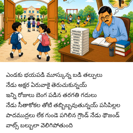
ఎండకు భయపడి మూస్కున్న బడి తల్పులు
నేడు అక్షర ఏరువాకై తెరుచుకున్నయ్
ఇన్ని రోజులు బెంగ పడిన తరగతి గదులు
నేడు సీతాకోకల తోటి తబ్బిబ్బవుతున్నయ్ పసిపిల్లల
పాదముద్రలు లేక గుండె పగిలిన గ్రౌండ్ నేడు థౌజండ్
వాట్స్ బల్బులా వెలిగిపోతుంది