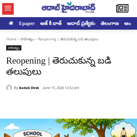
Epaper
ఆజ్ కీ బాత్
ఆదాబ్ ప్రత్యేకం
తెలంగాణ
ఆంధ్రప్ర
Home
సాహిత్యం
Reopening | తెరుచుకున్న బడి తలుపులు
సాహిత్యం
Reopening | తెరుచుకున్న బడి
తలుపులు
By
Aadab Desk
June 15, 2026 12:52 pm