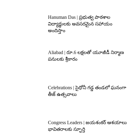
Hanuman Das | ప్రభుత్వ పాఠశాల
విద్యార్థులకు అవసరమైన సహాయం
అందిస్తాం
Aliabad | రూ.6 లక్షలతో యూజీడీ నిర్మాణ
పనులకు శ్రీకారం
Celebrations | సైధోనీ గడ్డ తండలో ఘనంగా
తీజ్ ఉత్సవాలు
Congress Leaders | జయశంకర్ ఆశయాలు
భావితరాలకు స్ఫూర్తి