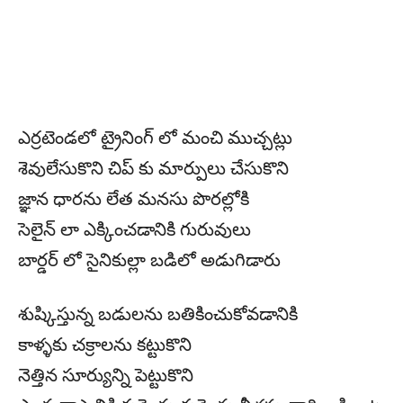
ఎర్రటెండలో ట్రైనింగ్ లో మంచి ముచ్చట్లు
శెవులేసుకొని చిప్ కు మార్పులు చేసుకొని
జ్ఞాన ధారను లేత మనసు పొరల్లోకి
సెలైన్ లా ఎక్కించడానికి గురువులు
బార్డర్ లో సైనికుల్లా బడిలో అడుగిడారు
శుష్కిస్తున్న బడులను బతికించుకోవడానికి
కాళ్ళకు చక్రాలను కట్టుకొని
నెత్తిన సూర్యున్ని పెట్టుకొని