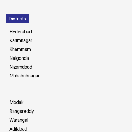
Districts
Hyderabad
Karimnagar
Khammam
Nalgonda
Nizamabad
Mahabubnagar
Medak
Rangareddy
Warangal
Adilabad