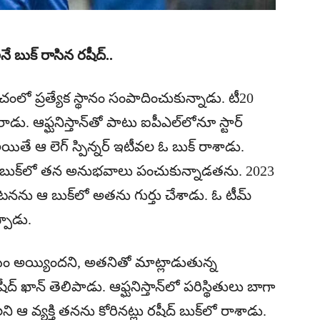
 అనే బుక్ రాసిన రషీద్..
్ ప్ర‌పంచంలో ప్ర‌త్యేక స్థానం సంపాదించుకున్నాడు. టీ20
 మారాడు. ఆఫ్ఘ‌నిస్తాన్‌తో పాటు ఐపీఎల్‌లోనూ స్టార్
 అయితే ఆ లెగ్ స్పిన్న‌ర్ ఇటీవ‌ల ఓ బుక్ రాశాడు.
‌మ్ అనే బుక్‌లో త‌న అనుభ‌వాలు పంచుకున్నాడ‌త‌ను. 2023
‌న‌ను ఆ బుక్‌లో అత‌ను గుర్తు చేశాడు. ఓ టీమ్
్పాడు.
రిచ‌యం అయ్యింద‌ని, అత‌నితో మాట్లాడుతున్న
ద్ ఖాన్ తెలిపాడు. ఆఫ్ఘ‌నిస్తాన్‌లో ప‌రిస్థితులు బాగా
ి ఆ వ్య‌క్తి త‌న‌ను కోరిన‌ట్లు ర‌షీద్ బుక్‌లో రాశాడు.