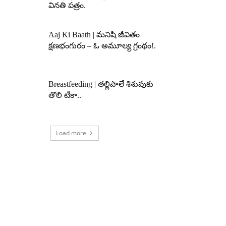
వినతి పత్రం.
Aaj Ki Baath | మనిషి జీవితం
క్షణభంగురం – ఓ అమూల్య గ్రంథం!.
Breastfeeding | తల్లిపాలే శిశువుకు
తొలి టీకా..
Load more