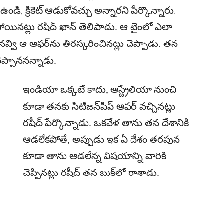
ఉండి, క్రికెట్ ఆడుకోవ‌చ్చు అన్నార‌ని పేర్కొన్నారు.
‌పోయిన‌ట్లు ర‌షీద్ ఖాన్ తెలిపాడు. ఆ టైంలో ఎలా
‌వ్వి ఆ ఆఫ‌ర్‌ను తిర‌స్క‌రించిన‌ట్లు చెప్పాడు. త‌న
ెప్పాన‌న‌న్నాడు.
ఇండియా ఒక్క‌టే కాదు, ఆస్ట్రేలియా నుంచి
కూడా త‌న‌కు సిటిజ‌న్‌షిప్ ఆఫ‌ర్ వ‌చ్చిన‌ట్లు
ర‌షీద్ పేర్కొన్నాడు. ఒక‌వేళ తాను త‌న దేశానికి
ఆడ‌లేక‌పోతే, అప్పుడు ఇక ఏ దేశం త‌ర‌పున
కూడా తాను ఆడ‌లేన్న విష‌యాన్ని వారికి
చెప్పిన‌ట్లు ర‌షీద్ త‌న బుక్‌లో రాశాడు.