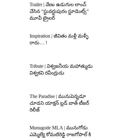
Trailer | వేణు ఉడుగుల లాంచ్
చేసిన “స్టువర్టుపురం స్టూడెంట్స్”
మూవీ ట్రైలర్
Inspiration | జీవితం మళ్లీ మళ్ళీ
రాదు… !
Tribute | విశ్వజనీయ మహాత్ముడు
విశ్వకవి రవీంద్రుడు
The Paradise | మునుపెన్నడూ
చూడని యాక్షన్ బ్లడ్ బాత్ టీజర్
రిలీజ్
Munugode MLA | మునుగోడు
ఎమ్మెల్యే కోమటిరెడ్డి రాజగోపాల్ కి