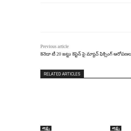
Previous article
కెనెడా టీ 20 జట్టు కెప్టెన్ పై మ్యాచ్ ఫిక్సింగ్ ఆరోపణల
RELATED ARTICLES
స్పోర్ట్స్
స్పోర్ట్స్