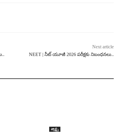
Next article
ు..
NEET | నీట్ యూజీ 2026 పరీక్షకు నిబంధనలు..
స్పోర్ట్స్