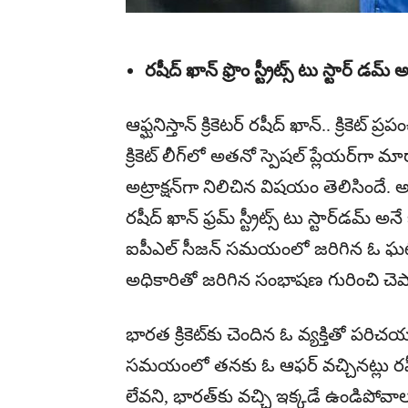
రషీద్ ఖాన్ ఫ్రొం స్ట్రీట్స్ టు స్టార్ డమ్
ఆఫ్ఘ‌నిస్తాన్ క్రికెట‌ర్ ర‌షీద్ ఖాన్.. క్రికెట
క్రికెట్ లీగ్‌లో అత‌నో స్పెష‌ల్‌ ప్లేయ‌ర్‌గా
అట్రాక్ష‌న్‌గా నిలిచిన విష‌యం తెలిసిందే.
ర‌షీద్ ఖాన్ ఫ్ర‌మ్ స్ట్రీట్స్ టు స్టార్‌డ
ఐపీఎల్ సీజ‌న్ స‌మ‌యంలో జ‌రిగిన ఓ ఘ‌ట
అధికారితో జ‌రిగిన సంభాష‌ణ గురించి చెప
భార‌త క్రికెట్‌కు చెందిన ఓ వ్య‌క్తితో ప‌
స‌మ‌యంలో త‌న‌కు ఓ ఆఫ‌ర్ వ‌చ్చిన‌ట్లు ర‌షీ
లేవ‌ని, భార‌త్‌కు వ‌చ్చి ఇక్క‌డే ఉండిపోవాల‌న