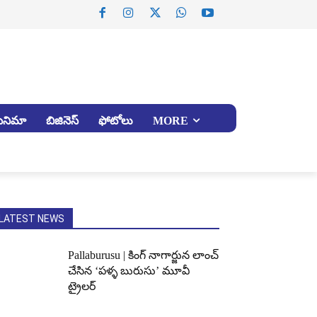
సినిమా
బిజినెస్
ఫోటోలు
MORE
LATEST NEWS
Pallaburusu | కింగ్ నాగార్జున లాంచ్
చేసిన ‘పళ్ళ బురుసు’ మూవీ
ట్రైలర్