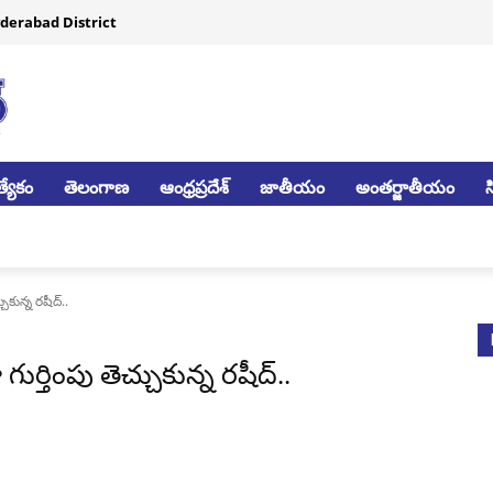
derabad District
్యేకం
తెలంగాణ
ఆంధ్రప్రదేశ్
జాతీయం
అంతర్జాతీయం
ుకున్న రషీద్..
గుర్తింపు తెచ్చుకున్న రషీద్..