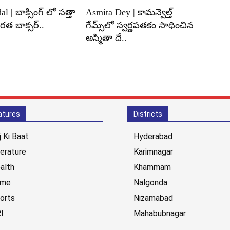
 | బాక్సింగ్ లో సత్తా
Asmita Dey | కామన్వెల్త్
త బాక్సర్..
గేమ్స్‌లో స్వర్ణపతకం సాధించిన
అస్మితా దే..
atures
Districts
j Ki Baat
Hyderabad
terature
Karimnagar
alth
Khammam
ime
Nalgonda
orts
Nizamabad
I
Mahabubnagar