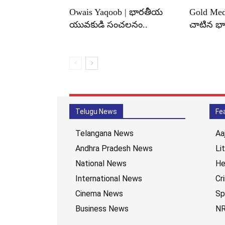
Owais Yaqoob | భారతీయ
Gold Medal
యువకుడి సంచలనం..
చాటిన భార
Telugu News
Fe
Telangana News
Aa
Andhra Pradesh News
Li
National News
He
International News
Cr
Cinema News
Sp
Business News
NR