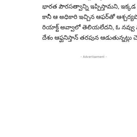
భార‌త పౌర‌స‌త్వాన్ని ఇప్పిస్తామ‌ని, ఇక్క‌డ 
కానీ ఆ అధికారి ఇచ్చిన ఆఫ‌ర్‌తో ఆశ్చ‌ర్య
రియాక్ట్ అవ్వాలో తెలియ‌లేద‌ని, ఓ న‌వ్వు న
దేశం ఆఫ్ఘ‌నిస్తాన్ త‌ర‌పున ఆడుతున్న‌ట్లు చ
- Advertisement -