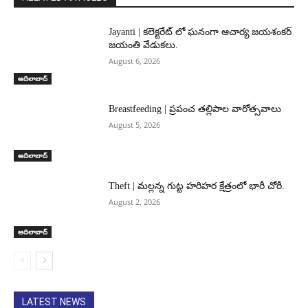
Jayanti | కలెక్టరేట్ లో ఘనంగా ఆచార్య జయశంకర్
జయంతి వేడుకలు.
August 6, 2026
ఆదిలాబాద్
Breastfeeding | ప్రపంచ తల్లిపాల వారోత్సవాలు
August 5, 2026
ఆదిలాబాద్
Theft | మల్లన్న గుట్ట హరిహర క్షేత్రంలో భారీ చోరీ.
August 2, 2026
ఆదిలాబాద్
LATEST NEWS