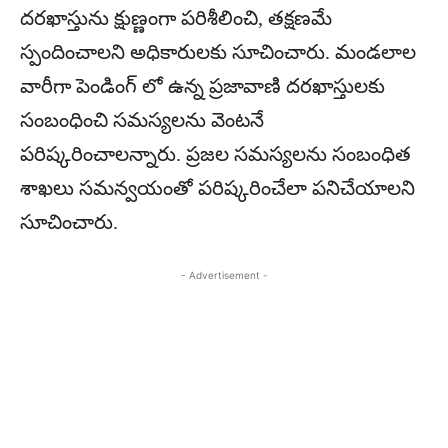
దరఖాస్తును క్షుణ్ణంగా పరిశీలించి, తక్షణమే
స్పందించాలని అధికారులకు సూచించారు. మండలాల
వారీగా పెండింగ్ లో ఉన్న ప్రజావాణి దరఖాస్తులకు
సంబంధించి సమస్యలను వెంటనే
పరిష్కరించాలన్నారు. ప్రజల సమస్యలను సంబంధిత
శాఖలు సమన్వయంతో పరిష్కరించేలా పనిచేయాలని
సూచించారు.
- Advertisement -