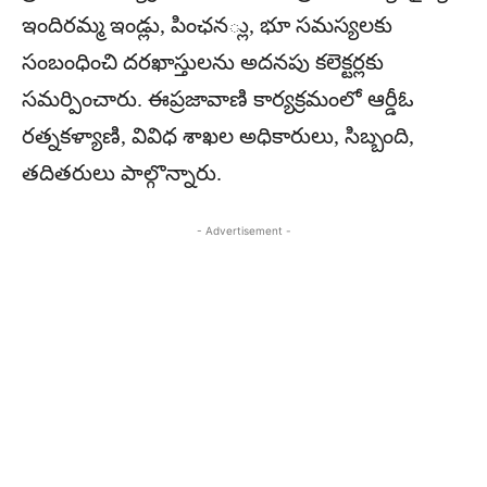
ఇందిరమ్మ ఇండ్లు, పింఛన్లు, భూ సమస్యలకు
సంబంధించి దరఖాస్తులను అదనపు కలెక్టర్లకు
సమర్పించారు. ఈప్రజావాణి కార్యక్రమంలో ఆర్డీఓ
రత్నకళ్యాణి, వివిధ శాఖల అధికారులు, సిబ్బంది,
తదితరులు పాల్గొన్నారు.
- Advertisement -