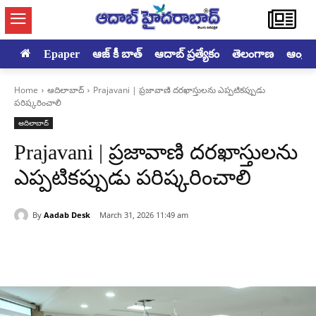
Epaper
ఆజ్ కీ బాత్
ఆదాబ్ ప్రత్యేకం
తెలంగాణ
ఆంధ్రప్ర
Home
ఆదిలాబాద్
Prajavani | ప్రజావాణి దరఖాస్తులను ఎప్పటికప్పుడు
పరిష్కరించాలి
ఆదిలాబాద్
Prajavani | ప్రజావాణి దరఖాస్తులను
ఎప్పటికప్పుడు పరిష్కరించాలి
By
Aadab Desk
March 31, 2026 11:49 am