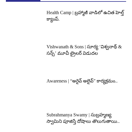
Health Camp | బ్రహ్మాజీ వాడిలో ఉచిత హెల్త్
క్యాంప్.
Vishwanath & Sons | సూర్య ‘విశ్వనాథ్ &
సన్స్’ మూవీ ట్రైలర్ విడుదల
Awareness | “అరైవ్ అలైవ్” కార్యక్రమం..
Subrahmanya Swamy | సుబ్రహ్మణ్య
స్వామిని పూజిస్తే దోషాలు తొలుగుతాయి..