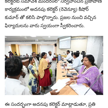
కలెక్టరేట్ సమావేశ మందిరంలో నిర్వహించిన ప్రజావాణి
కార్యక్రమంలో అదనపు కలెక్టర్ (రెవెన్యూ) కిషోర్
కుమార్ తో కలిసి పాల్గొన్నారు. ప్రజల నుంచి వచ్చిన
ఫిర్యాదులను వారు స్వయంగా స్వీకరించారు.
ఈ సందర్భంగా అదనపు కలెక్టర్ మాట్లాడుతూ, ప్రతి