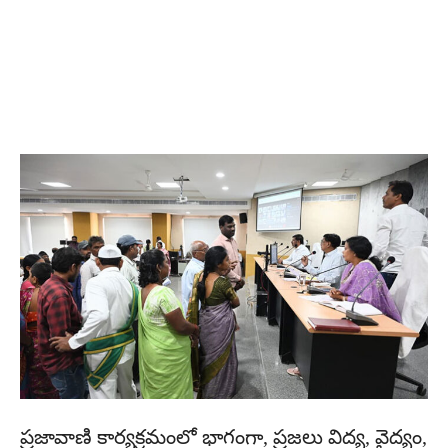
ప్రజావాణి కార్యక్రమంలో భాగంగా, ప్రజలు విద్య, వైద్యం,