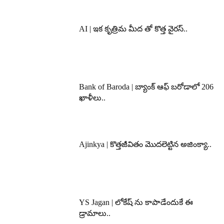
AI | ఇక కృత్రిమ మీద తో కొత్త వైరస్..
Bank of Baroda | బ్యాంక్‌ ఆఫ్‌ బరోడాలో 206
ఖాళీలు..
Ajinkya | కొత్తజీవితం మొదలెట్టిన అజింక్యా..
YS Jagan | లోకేష్ ను కాపాడేందుకే ఈ
డ్రామాలు..