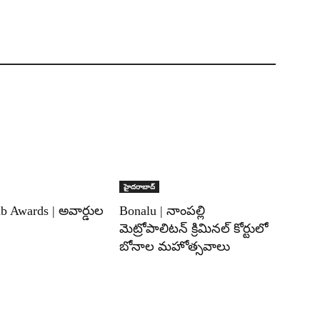
హైదరాబాద్‌
b Awards | అవార్డుల
Bonalu | నాంపల్లి
మెట్రోపాలిటన్ క్రిమినల్ కోర్టులో
బోనాల మహోత్సవాలు