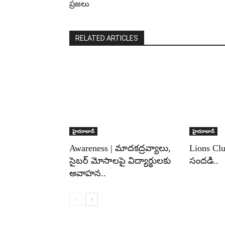
ప్రజలు
RELATED ARTICLES
హైదరాబాద్‌
హైదరాబాద్‌
Awareness | మాదకద్రవ్యాలు,
Lions Clu
సైబర్ మోసాలపై విద్యార్థులకు
సందడి..
అవాహన..