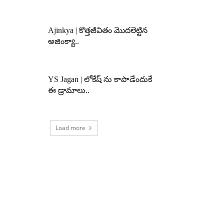
Ajinkya | కొత్తజీవితం మొదలెట్టిన
అజింక్యా..
YS Jagan | లోకేష్ ను కాపాడేందుకే
ఈ డ్రామాలు..
Load more