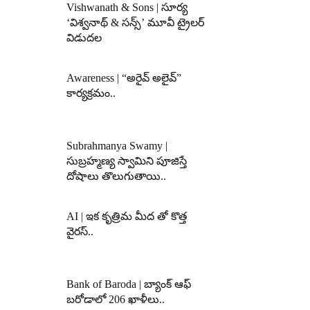
Vishwanath & Sons | సూర్య
‘విశ్వనాథ్ & సన్స్’ మూవీ ట్రైలర్
విడుదల
Awareness | “అరైవ్ అలైవ్”
కార్యక్రమం..
Subrahmanya Swamy |
సుబ్రహ్మణ్య స్వామిని పూజిస్తే
దోషాలు తొలుగుతాయి..
AI | ఇక కృత్రిమ మీద తో కొత్త
వైరస్..
Bank of Baroda | బ్యాంక్‌ ఆఫ్‌
బరోడాలో 206 ఖాళీలు..