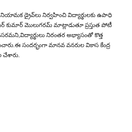
యామక డ్రైవ్‌లు నిర్వహించి విద్యార్థులకు ఉపాధి
ఫెసర్ కుమార్ మొలుగరమ్ మాట్లాడుతూ ప్రస్తుత పోటీ
సరమని,విద్యార్థులు నిరంతర అభ్యాసంతో కొత్త
చారు.ఈ సందర్భంగా మానవ వనరుల వికాస కేంద్ర
 చేశారు.