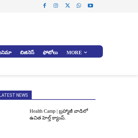
సినిమా
బిజినెస్
ఫోటోలు
MORE
LATEST NEWS
Health Camp | బ్రహ్మాజీ వాడిలో
ఉచిత హెల్త్ క్యాంప్.