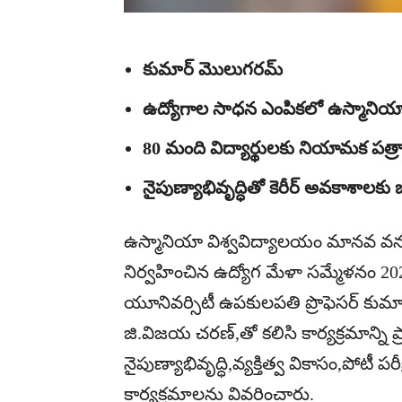
కుమార్ మొలుగరమ్
ఉద్యోగాల సాధన ఎంపికలో ఉస్మానియా హ
80 మంది విద్యార్థులకు నియామక పత
నైపుణ్యాభివృద్ధితో కెరీర్ అవకాశాలకు బ
ఉస్మానియా విశ్వవిద్యాలయం మానవ వనరుల
నిర్వహించిన ఉద్యోగ మేళా సమ్మేళనం 2
యూనివర్సిటీ ఉపకులపతి ప్రొఫెసర్ కుమా
జి.విజయ చరణ్,తో కలిసి కార్యక్రమాన్ని 
నైపుణ్యాభివృద్ధి,వ్యక్తిత్వ వికాసం,పోటీ పర
కార్యక్రమాలను వివరించారు.