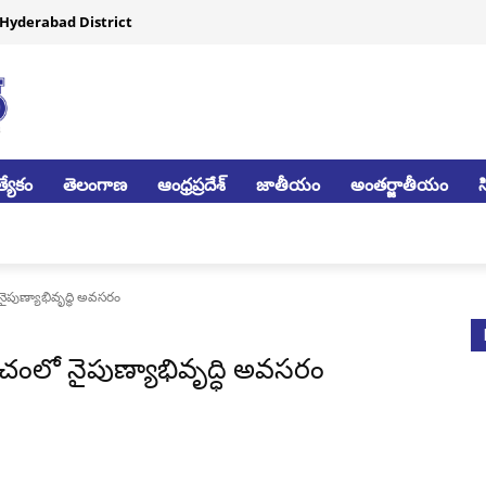
Hyderabad District
్యేకం
తెలంగాణ
ఆంధ్రప్రదేశ్
జాతీయం
అంతర్జాతీయం
పుణ్యాభివృద్ధి అవసరం
ంచంలో నైపుణ్యాభివృద్ధి అవసరం