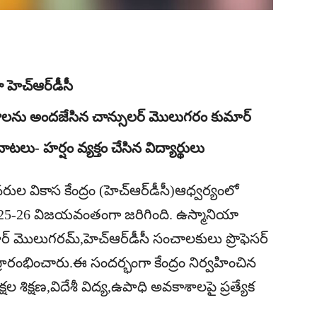
ెచ్‌ఆర్‌డీసీ
్రాలను అందజేసిన చాన్సులర్ మొలుగరం కుమార్
ాటలు- హర్షం వ్యక్తం చేసిన విద్యార్థులు
 వికాస కేంద్రం (హెచ్‌ఆర్‌డీసీ)ఆధ్వర్యంలో
025-26 విజయవంతంగా జరిగింది. ఉస్మానియా
ర్ మొలుగరమ్,హెచ్‌ఆర్‌డీసీ సంచాలకులు ప్రొఫెసర్
ప్రారంభించారు.ఈ సందర్భంగా కేంద్రం నిర్వహించిన
ీక్షల శిక్షణ,విదేశీ విద్య,ఉపాధి అవకాశాలపై ప్రత్యేక