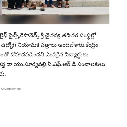
ైన్స్,రెసొనెన్స్,శ్రీ చైతన్య తదితర సంస్థల్లో
ు ఉద్యోగ నియామక పత్రాలు అందజేశారు.కేంద్రం
ంతో దోహదపడిందని ఎంపికైన విద్యార్థులు
ర్త డా.యు.సూర్యవల్లి,సి.ఎఫ్.ఆర్.డి సంచాలకులు
రు.
 Advertisement -