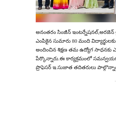
అనంతరం సింజీన్ ఇంటర్నేషనల్,అరజెన్ లైఫ్ స
ఎంపికైన సుమారు 80 మంది విద్యార్థులక
అందించిన శిక్షణ తమ ఉద్యోగ సాధనకు ఎ
పేర్కొన్నారు.ఈ కార్యక్రమంలో సమన్వయక
ప్రొఫెసర్ ఇ.సుజాత తదితరులు పాల్గొన్నా
-