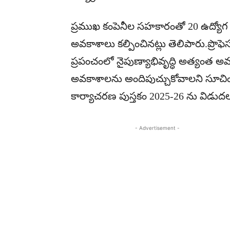
ప్రముఖ కంపెనీల సహకారంతో 20 ఉద్యోగ ని
అవకాశాలు కల్పించినట్లు తెలిపారు.ప్రొ
ప్రపంచంలో నైపుణ్యాభివృద్ధి అత్యంత అవ
అవకాశాలను అందిపుచ్చుకోవాలని సూచిం
కార్యాచరణ పుస్తకం 2025-26 ను విడుదల
- Advertisement -