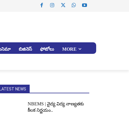
సినిమా
బిజినెస్
ఫోటోలు
MORE
LATEST NEWS
NBEMS | వైద్య విద్య నాణ్యతకు
కీలక నిర్ణయం..