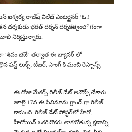
్ ఐశ్వర్య రాజేష్ విలేజ్ ఎంటర్టైనర్ ‘ఓ.!
 దర్శకుడు భరత్ దర్శన్ దర్శకత్వంలో గంగా
ూలి నిర్మిస్తున్నారు.
మా ‘శివం భజే’ తర్వాత ఈ బ్యానర్ లో
 ఫస్ట్ లుక్స్, టీజర్, సాంగ్ కి మంచి రెస్పాన్స్
ఈ రోజు మేకర్స్ రిలీజ్ డేట్ అనౌన్స్ చేశారు.
జూలై 17న ఈ సినిమాను గ్రాండ్ గా రిలీజ్
కానుంది. రిలీజ్ డేట్ పోస్టర్‌లో హీరో,
హీరోయిన్ ఒకరినొకరు తాకబోతున్న క్షణాన్ని