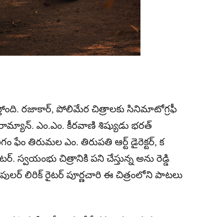
స్తోంది. రజాకార్, పోలిమేర చిత్రాలకు సినిమాటోగ్రఫీ
మెరామ్యాన్. ఎం.ఎం. కీరవాణి శిష్యుడు భరత్
ేం తిరుమల ఎం. తిరుపతి ఆర్ట్ డైరెక్టర్‌, క
ిటర్‌. స్వయంభు చిత్రానికి పని చేస్తున్న అను రెడ్డి
పాపులర్ లిరిక్ రైటర్ పూర్ణచారి ఈ చిత్రంలోని పాటలు