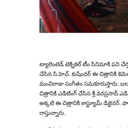
ట్యాలెంటెడ్ టెక్నికల్ టీం సినిమాకి పని చే
చేసిన సి.హెచ్. కుషేందర్ ఈ చిత్రానికి కె
మంచిరాజు సంగీతం సమకూరుస్తారు. బలగం ఫ
చిత్రానికి ఎడిటింగ్ చేసిన శ్రీ వరప్రసాద్ ఎడ
అక్కటి ఈ చిత్రానికి కాస్ట్యూమ్ డిజైనర్. 
రాస్తున్నారు.