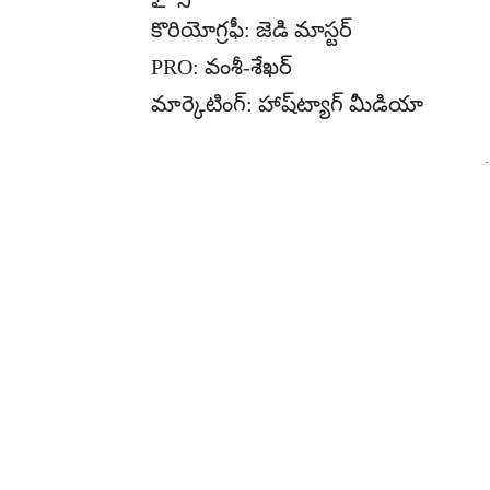
కొరియోగ్రఫీ: జెడి మాస్టర్
PRO: వంశీ-శేఖర్
మార్కెటింగ్: హాష్‌ట్యాగ్ మీడియా
-