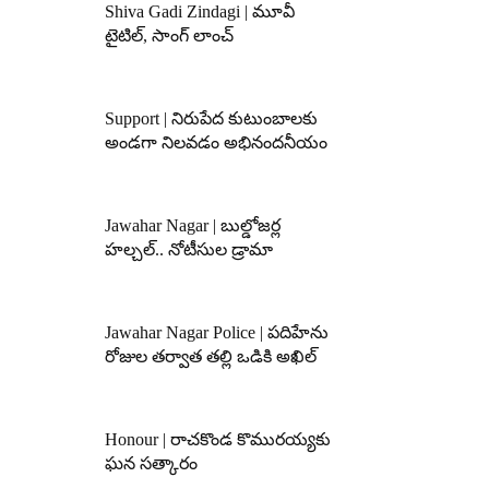
Shiva Gadi Zindagi | మూవీ
టైటిల్, సాంగ్ లాంచ్
Support | నిరుపేద కుటుంబాలకు
అండగా నిలవడం అభినందనీయం
Jawahar Nagar | బుల్డోజర్ల
హల్చల్.. నోటీసుల డ్రామా
Jawahar Nagar Police | పదిహేను
రోజుల తర్వాత తల్లి ఒడికి అఖిల్
Honour | రాచకొండ కొమురయ్యకు
ఘన సత్కారం