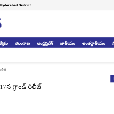
Hyderabad District
్యేకం
తెలంగాణ
ఆంధ్రప్రదేశ్
జాతీయం
అంతర్జాతీయం
ిలీజ్
7న గ్రాండ్ రిలీజ్