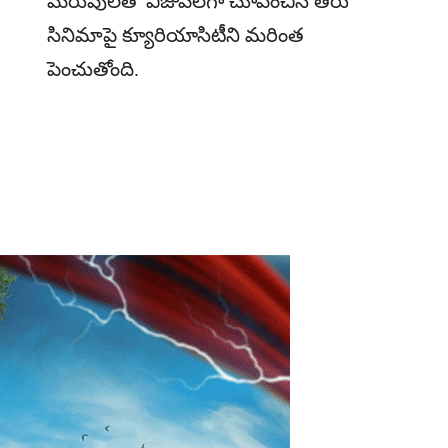
మెరుపులతో విజువల్‌గా చూపించిన తీరు
సినిమాపై క్యూరియాసిటీని మరింత
పెంచుతోంది.