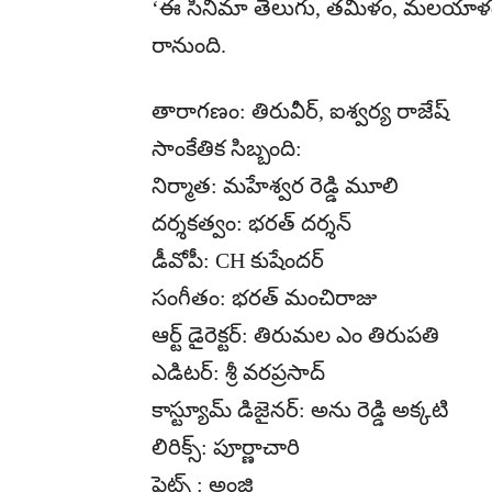
‘ఈ సినిమా తెలుగు, తమిళం, మలయాళం, కన
రానుంది.
తారాగణం: తిరువీర్, ఐశ్వర్య రాజేష్
సాంకేతిక సిబ్బంది:
నిర్మాత: మహేశ్వర రెడ్డి మూలి
దర్శకత్వం: భరత్ దర్శన్
డీవోపీ: CH కుషేందర్
సంగీతం: భరత్ మంచిరాజు
ఆర్ట్ డైరెక్టర్: తిరుమల ఎం తిరుపతి
ఎడిటర్: శ్రీ వరప్రసాద్
కాస్ట్యూమ్ డిజైనర్: అను రెడ్డి అక్కటి
లిరిక్స్: పూర్ణాచారి
ఫైట్స్ : అంజి