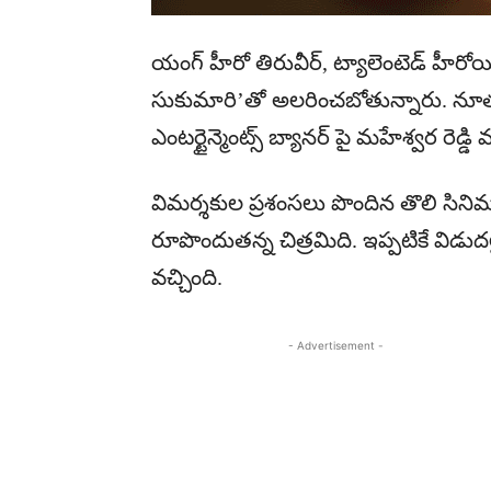
యంగ్ హీరో తిరువీర్, ట్యాలెంటెడ్ హీరోయిన
సుకుమారి’తో అలరించబోతున్నారు. నూతన
ఎంటర్టైన్మెంట్స్ బ్యానర్ పై మహేశ్వర రెడ్డి మ
విమర్శకుల ప్రశంసలు పొందిన తొలి సిని
రూపొందుతన్న చిత్రమిది. ఇప్పటికే విడుదలైన
వచ్చింది.
- Advertisement -