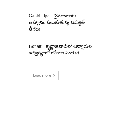
Gabbilalpet | ప్రమాదాలకు
ఆహ్వానం పలుకుతున్న విద్యుత్
తీగలు
Bonalu | కృష్ణాజివాడిలో చిన్నారుల
ఆధ్వర్యంలో బోనాల పండుగ.
Load more