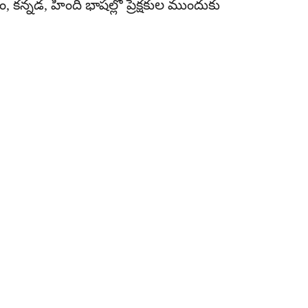
్నడ, హిందీ భాషల్లో ప్రేక్షకుల ముందుకు