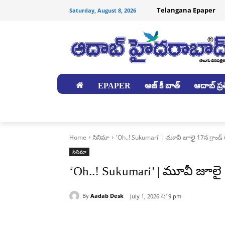
Telangana Epaper
Saturday, August 8, 2026
EPAPER
ఆజ్ కీ బాత్
ఆదాబ్ ప్రత
జిల్లాలు
Home
సినిమా
'Oh..! Sukumari' | మూవీ జూలై 17న గ్రాండ్ ర
సినిమా
‘Oh..! Sukumari’ | మూవీ జూలై 1
By
Aadab Desk
July 1, 2026 4:19 pm