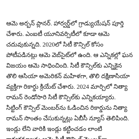
ఆమె అర్బ‌న్ ప్లాన‌ర్‌. హార్వ‌ర్డ్‌లో గ్రాడ్యుయేష‌న్ పూర్తి
చేశారు. ఎంఐటీ యూనివ‌ర్సిటీలో కూడా ఆమె
చ‌దువుకున్న‌ది. 2020లో సిటీ కౌన్సిల్ కోసం
పోటీప‌డిన‌ట్లు ఆమె వెబ్‌సైట్‌లో ఉంది. ఆ ఎన్నిక‌ల్లో ఘ‌న
విజ‌యం ఆమె సాధించింది. సిటీ కౌన్సిల్‌కు ఎన్నికైన
తొలి ఆసియా అమెరిక‌న్ మ‌హిళ‌గా, తొలి ద‌క్షిణాసియా
వ్య‌క్తిగా రికార్డు క్రియేట్ చేశారు. 2024 మార్చిలో నిత్యా
రామ‌న్ రెండోసారి సిటీ కౌన్సిల్‌కు ఎన్నిక‌య్యారు.
సిట్టింగ్ కౌన్సిల్ మెంబ‌ర్‌ను ఓడించిన రికార్డును నిత్యా
రామ‌న్ సొంతం చేసుకున్న‌ట్లు ఏబీసీ న్యూస్ తెలిపింది.
ఇండ్లు లేని వారికి ఇండ్లు క‌ట్టించ‌డం లాంటి