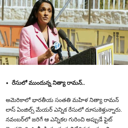
రేసులో ముందున్న నిత్యా రామన్..
అమెరికాలో భార‌తీయ సంత‌తి మ‌హిళ‌ నిత్యా రామ‌న్‌
లాస్ ఏంజిల్స్ మేయ‌ర్ ఎన్నిక రేసులో దూసుకెళ్తున్నారు.
న‌వంబ‌ర్‌లో జ‌రిగే ఆ ఎన్నిక‌ల గురించి అప్పుడే ఫైట్