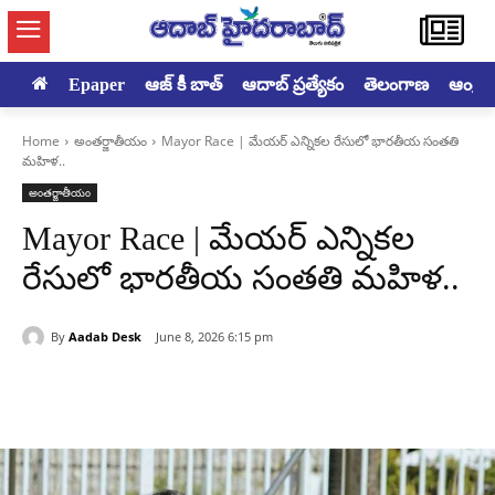
Epaper
ఆజ్ కీ బాత్
ఆదాబ్ ప్రత్యేకం
తెలంగాణ
ఆంధ్రప్ర
Home
అంతర్జాతీయం
Mayor Race | మేయర్ ఎన్నికల రేసులో భారతీయ సంతతి
మహిళ..
అంతర్జాతీయం
Mayor Race | మేయర్ ఎన్నికల
రేసులో భారతీయ సంతతి మహిళ..
By
Aadab Desk
June 8, 2026 6:15 pm