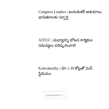
Congress Leaders | జయశంకర్ ఆశయాలు
భావితరాలకు స్ఫూర్తి
AITUC | మధ్యాహ్న భోజన కార్మికుల
సమస్యలు పరిష్కరించాలి
Kalwakurthy | రూ.1.30 కోట్లతో మినీ
స్టేడియం
Load more