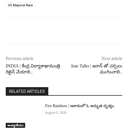
US Mayoral Race
Previous article
Next article
INDIA | కేంద్ర విద్యాశాఖామంత్రి
Iran Talks | ఇరాన్ తో చర్చలు
రిజైన్ చేయాలి..
ముగించాలి..
RELATED ARTICLES
Fire Rainbow | ఆకాశంలో ఓ అద్భుత దృశ్యం..
August 5, 2026
అంతర్జాతీయం