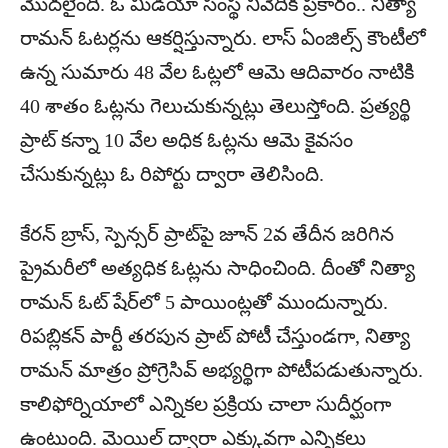
మొద‌లైంది. ఓ మీడియా సంస్థ నివేదిక ప్ర‌కారం.. నిత్యా
రామ‌న్ ఓటర్ల‌ను ఆక‌ర్షిస్తున్నారు. లాస్ ఏంజిల్స్ కౌంటీలో
ఉన్న సుమారు 48 వేల ఓట్ల‌లో ఆమె ఆదివారం నాటికి
40 శాతం ఓట్ల‌ను గెలుచుకున్న‌ట్లు తెలుస్తోంది. ప్ర‌త్య‌ర్థి
ప్రాట్ క‌న్నా 10 వేల అధిక ఓట్ల‌ను ఆమె కైవ‌సం
చేసుకున్న‌ట్లు ఓ రిపోర్టు ద్వారా తెలిసింది.
కేర‌న్ బ్రాస్, స్పెన్స‌ర్ ప్రాట్‌పై జూన్ 2వ తేదీన జ‌రిగిన
ప్రైమ‌రీలో అత్య‌ధిక ఓట్ల‌ను సాధించింది. దీంతో నిత్యా
రామ‌న్ ఓట్ షేర్‌లో 5 పాయింట్ల‌తో ముందున్నారు.
రిప‌బ్లిక‌న్ పార్టీ త‌ర‌పున ప్రాట్ పోటీ చేస్తుండ‌గా, నిత్యా
రామ‌న్ మాత్రం ప్రోగ్రెసివ్ అభ్య‌ర్థిగా పోటీప‌డుతున్నారు.
కాలిఫోర్నియాలో ఎన్నిక‌ల ప్ర‌క్రియ చాలా సుదీర్ఘంగా
ఉంటుంది. మెయిల్ ద్వారా ఎక్కువ‌గా ఎన్నిక‌లు