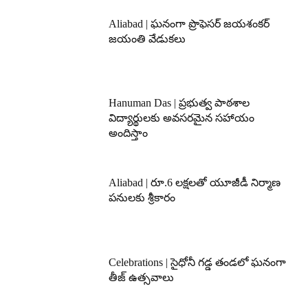
Aliabad | ఘనంగా ప్రొఫెసర్ జయశంకర్
జయంతి వేడుకలు
Hanuman Das | ప్రభుత్వ పాఠశాల
విద్యార్థులకు అవసరమైన సహాయం
అందిస్తాం
Aliabad | రూ.6 లక్షలతో యూజీడీ నిర్మాణ
పనులకు శ్రీకారం
Celebrations | సైధోనీ గడ్డ తండలో ఘనంగా
తీజ్ ఉత్సవాలు