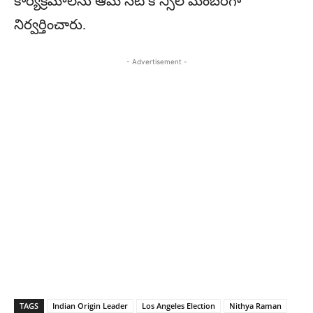
కార్య‌క్ర‌మాల‌ను ఆమె సిటీ కౌన్సిల్ మెంబ‌ర్‌గా
నిర్వ‌ర్తించారు.
- Advertisement -
TAGS
Indian Origin Leader
Los Angeles Election
Nithya Raman