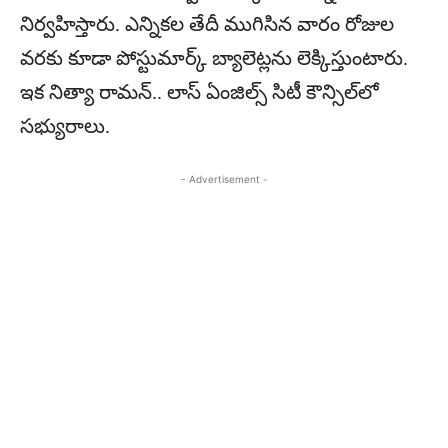
నిర్వ‌హిస్తారు. ఎన్నిక‌ల తేదీ ముగిసిన వారం రోజుల
వ‌ర‌కు కూడా పోస్టుమార్క్ బ్యాలెట్ల‌ను లెక్కిస్తుంటారు.
ఇక నిత్యా రామ‌న్‌.. లాస్ ఏంజిల్స్ సిటీ కౌన్సిల్‌లో
స‌భ్యురాలు.
- Advertisement -