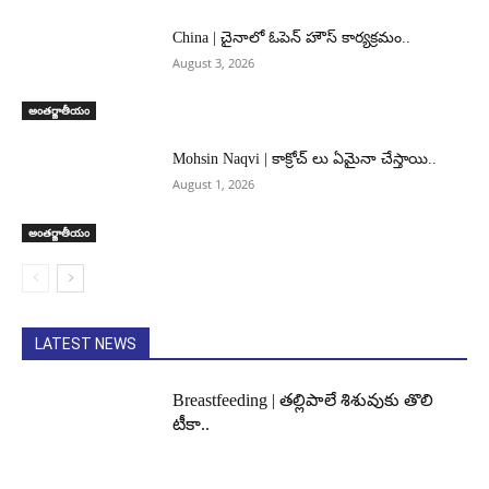
China | చైనాలో ఓపెన్ హౌస్ కార్యక్రమం..
August 3, 2026
అంతర్జాతీయం
Mohsin Naqvi | కాక్రోచ్ లు ఏమైనా చేస్తాయి..
August 1, 2026
అంతర్జాతీయం
LATEST NEWS
Breastfeeding | తల్లిపాలే శిశువుకు తొలి
టీకా..